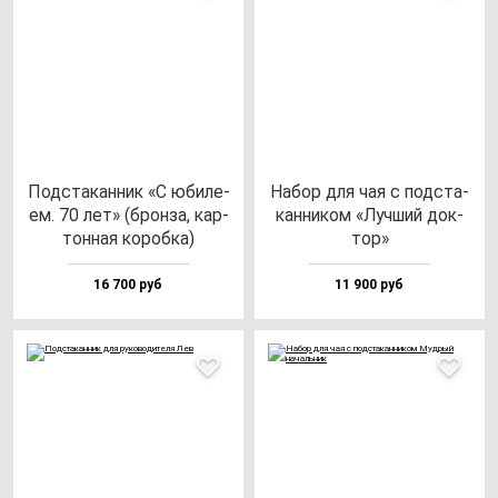
Под­ста­кан­ник «С юби­ле­
Набор для чая с под­ста­
ем. 70 лет» (брон­за, кар­
кан­ни­ком «Луч­ший док­
тон­ная ко­роб­ка)
тор»
16 700 руб
11 900 руб