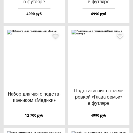
в фут­ля­ре
в фут­ля­ре
4990 руб
4990 руб
Под­ста­кан­ник с гра­ви­
Набор для чая с под­ста­
ров­кой «Гла­ва семьи»
кан­ни­ком «Меди­ки»
в фут­ля­ре
12 700 руб
4990 руб