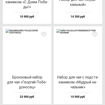
кан­ни­ком «С Днем Побе­
каль­ный»
ды!»
10 900 руб
14 300 руб
Брон­зо­вый на­бор
Набор для чая с под­ста­
для чая «Геор­гий Побе­
кан­ни­ком «Муд­рый на­
до­но­сец»
чаль­ник»
23 900 руб
10 900 руб