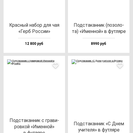
Крас­ный на­бор для чая
Под­ста­кан­ник (по­зо­ло­
«Герб Рос­сии»
та) «Имен­ной» в фут­ля­ре
12 800 руб
8990 руб
Под­ста­кан­ник с гра­ви­
Под­ста­кан­ник «С Днем
ров­кой «Имен­ной»
учи­те­ля» в фут­ля­ре
в фут­ля­ре