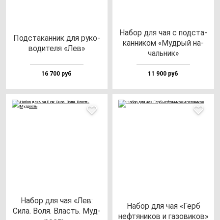
Набор для чая с под­ста­
Под­ста­кан­ник для ру­ко­
кан­ни­ком «Муд­рый на­
во­ди­те­ля «Лев»
чаль­ник»
16 700 руб
11 900 руб
Набор для чая «Лев:
Набор для чая «Герб
Сила. Воля. Власть. Муд­
неф­тя­ни­ков и га­зо­ви­ков»