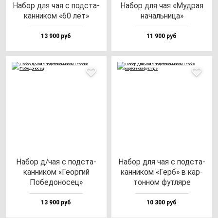
Набор для чая с под­ста­
Набор для чая «Муд­рая
кан­ни­ком «60 лет»
на­чаль­ни­ца»
13 900 руб
11 900 руб
Набор д/чая с под­ста­
Набор для чая с под­ста­
кан­ни­ком «Геор­гий
кан­ни­ком «Герб» в кар­
Побе­до­но­сец»
тон­ном фут­ля­ре
13 900 руб
10 300 руб