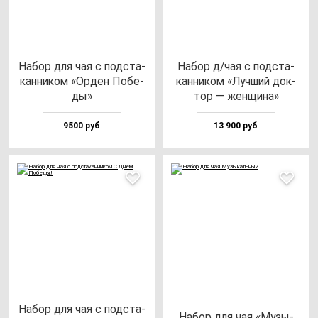
Набор для чая с под­ста­
Набор д/чая с под­ста­
кан­ни­ком «Орден Побе­
кан­ни­ком «Луч­ший док­
ды»
тор — жен­щи­на»
9500 руб
13 900 руб
Набор для чая с под­ста­
Набор для чая «Музы­