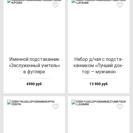
Имен­ной под­ста­кан­ник
Набор д/чая с под­ста­
«Зас­лу­жен­ный учи­тель»
кан­ни­ком «Луч­ший док­
в фут­ля­ре
тор — муж­чи­на»
4990 руб
13 900 руб