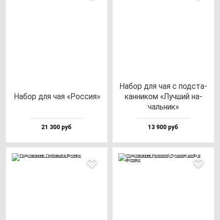
Набор для чая с под­ста­
Набор для чая «Рос­сия»
кан­ни­ком «Луч­ший на­
чаль­ник»
21 300 руб
13 900 руб