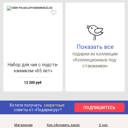
Показать все
по­дар­ки из кол­лек­ции
«Кол­лек­ци­он­ные под­
Набор для чая с под­ста­
ста­кан­ни­ки»
кан­ни­ком «65 лет»
12 200 руб
Хотите получать
секретные
ПОДПИШИТЕСЬ
советы от «Подарки.ру»?
Магазинам
Как оформить заказ
О нас