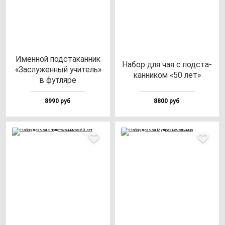
Имен­ной под­ста­кан­ник
Набор для чая с под­ста­
«Зас­лу­жен­ный учи­тель»
кан­ни­ком «50 лет»
в фут­ля­ре
8990 руб
8800 руб