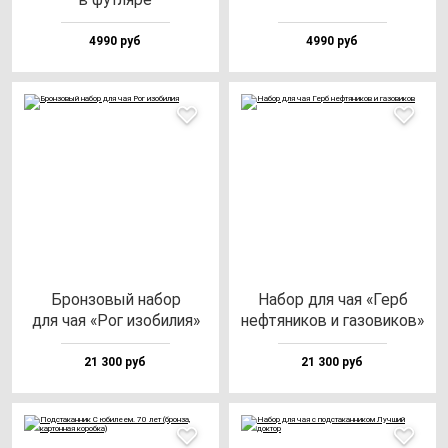
4990 руб
4990 руб
Брон­зо­вый на­бор
Набор для чая «Герб
для чая «Рог изо­би­лия»
неф­тя­ни­ков и га­зо­ви­ков»
21 300 руб
21 300 руб