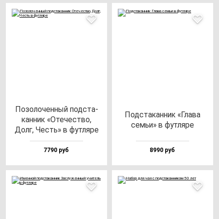
Позо­ло­чен­ный под­ста­
Под­ста­кан­ник «Гла­ва
кан­ник «Оте­чес­тво,
семьи» в фут­ля­ре
Долг, Честь» в фут­ля­ре
7790 руб
8990 руб