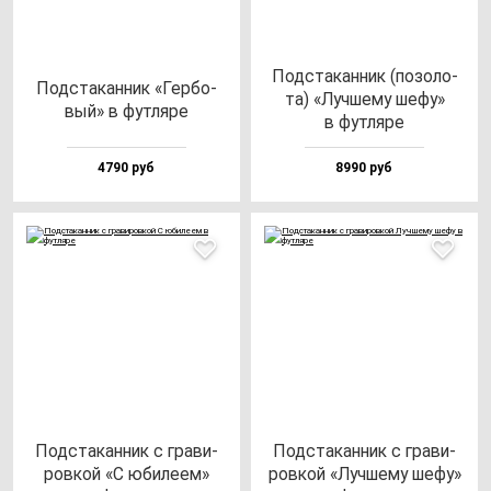
Под­ста­кан­ник (по­зо­ло­
Под­ста­кан­ник «Гер­бо­
та) «Луч­ше­му ше­фу»
вый» в фут­ля­ре
в фут­ля­ре
4790 руб
8990 руб
Под­ста­кан­ник с гра­ви­
Под­ста­кан­ник с гра­ви­
ров­кой «С юби­ле­ем»
ров­кой «Луч­ше­му ше­фу»