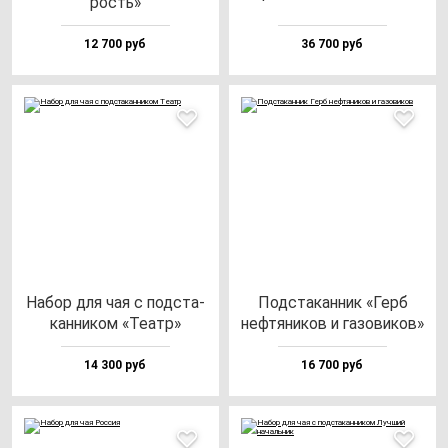
рость»
12 700 руб
36 700 руб
Набор для чая с под­ста­
Под­ста­кан­ник «Герб
кан­ни­ком «Театр»
неф­тя­ни­ков и га­зо­ви­ков»
14 300 руб
16 700 руб