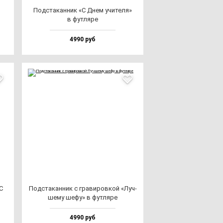
Под­ста­кан­ник «С Днем учи­те­ля»
в фут­ля­ре
4990 руб
С
Под­ста­кан­ник с гра­ви­ров­кой «Луч­
ше­му ше­фу» в фут­ля­ре
4990 руб