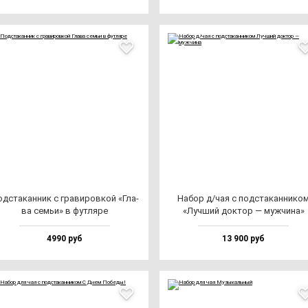
д­ста­кан­ник с гра­ви­ров­кой «Гла­
Набор д/чая с под­ста­кан­ни­ко
ва семьи» в фут­ля­ре
«Луч­ший док­тор — муж­чи­на»
4990 руб
13 900 руб