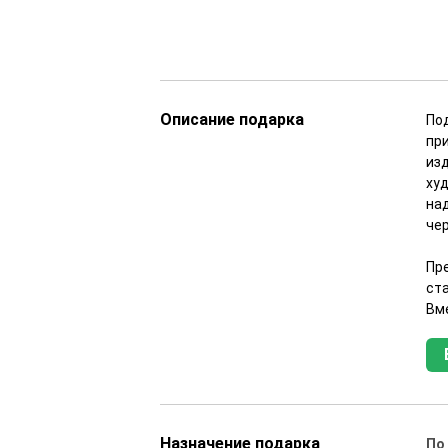
Описание подарка
По
пр
из
ху
на
че
Пр
ст
Вм
Назначение подарка
По