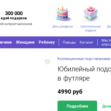
300 000
идей подарков
300 интернет-магазинов
День рождения
Оригинальные
Де
подарки
Маст
жчине
Женщине
Ребенку
Поводы
Каталог
клас
Коллекционные подстаканники
Юбилейный подс
в футляре
4990
руб
Подробнее
Доли