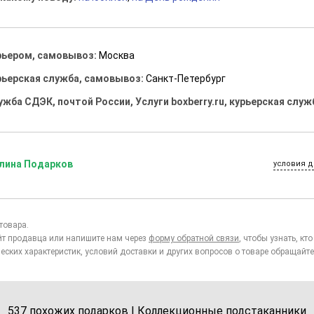
рьером, самовывоз:
Москва
рьерская служба, самовывоз:
Санкт-Петербург
ужба СДЭК, почтой России, Услуги boxberry.ru, курьерская служ
лина Подарков
условия д
товара.
йт продавца или напишите нам через
форму обратной связи
, чтобы узнать, к
еских характеристик, условий доставки и других вопросов о товаре обращайте
537 похожих подарков | Коллекционные подстаканники