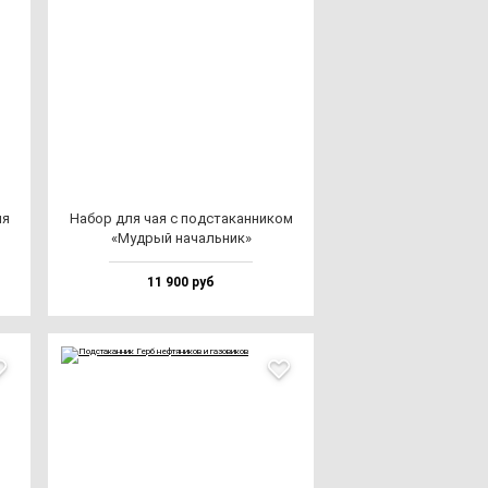
ля
Набор для чая с под­ста­кан­ни­ком
«Муд­рый на­чаль­ник»
11 900 руб