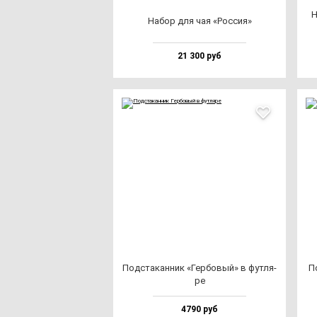
Н
Набор для чая «Рос­сия»
21 300 руб
Под­ста­кан­ник «Гер­бо­вый» в фут­ля­
По
ре
4790 руб