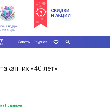
СКИДКИ
И АКЦИИ
ловые подарки
и сувениры
ер-
Советы
Журнал
сы
таканник «40 лет»
на Подарков