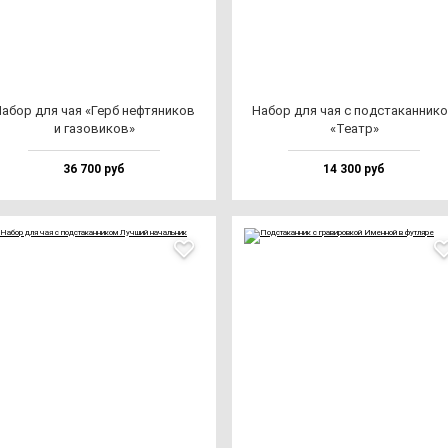
абор для чая «Герб неф­тя­ни­ков
Набор для чая с под­ста­кан­ни­к
и га­зо­ви­ков»
«Театр»
36 700 руб
14 300 руб