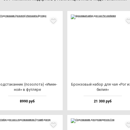
од­ста­кан­ник (по­зо­ло­та) «Имен­
Брон­зо­вый на­бор для чая «Рог и
ной» в фут­ля­ре
би­лия»
8990 руб
21 300 руб