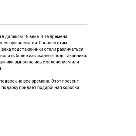
в далеком 18 веке. В те времена
чься при чаепитии. Сначала этим
9 века подстаканники стали различаться
волить более изысканные подстаканники,
анники выполнялись с золочением или
.
подарок на все времена. Этот презент
 подарку придает подарочная коробка.