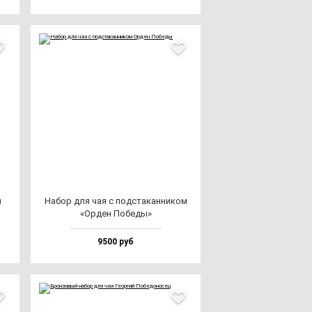
м
Набор для чая с под­ста­кан­ни­ком
«Орден Побе­ды»
9500 руб