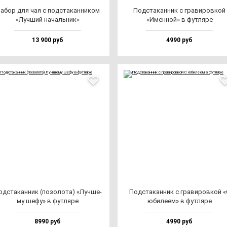
абор для чая с под­ста­кан­ни­ком
Под­ста­кан­ник с гра­ви­ров­кой
«Луч­ший на­чаль­ник»
«Имен­ной» в фут­ля­ре
13 900 руб
4990 руб
д­ста­кан­ник (по­зо­ло­та) «Луч­ше­
Под­ста­кан­ник с гра­ви­ров­кой «
му ше­фу» в фут­ля­ре
юби­ле­ем» в фут­ля­ре
8990 руб
4990 руб