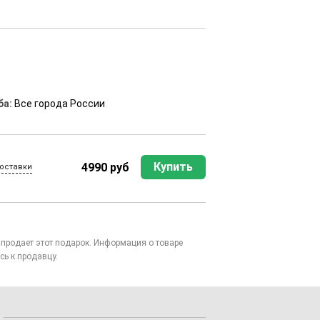
ба:
Все города России
Купить
4990 руб
оставки
то продает этот подарок. Информация о товаре
сь к продавцу.