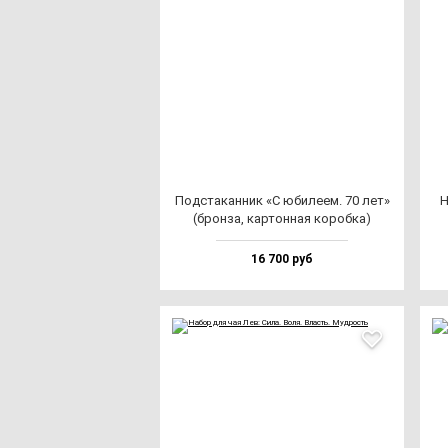
Под­ста­кан­ник «С юби­ле­ем. 70 лет»
Н
(брон­за, кар­тон­ная ко­роб­ка)
16 700 руб