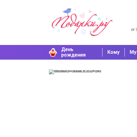
от 
День
Кому
Му
рождения