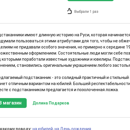
Выбрали 1 раз
дстаканники имеют длинную историю на Руси, которая начинается 
идумали пользоваться этими атрибутами для того, чтобы не обже
делиям не придавали особого значения, но примерно к середине 1
дожественным оформлением. Состоятельные люди могли себе поз
д которыми поработали известные художники и ювелиры. Подстак
рнением, становились оригинальным украшением любого застолья
едлагаемый подстаканник - это солидный практичный и стильный 
анет отличным вариантом на юбилей. Большей респектабельности
есте с подстаканником предлагается и позолоченная ложка.
В магазин
Долина Подарков
 какому поводу:
на юбилей
,
на День рождения