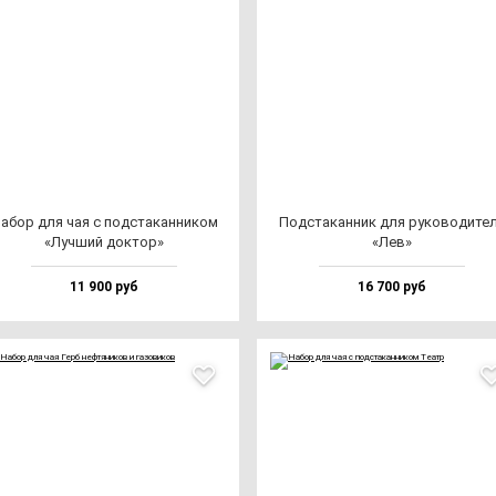
абор для чая с под­ста­кан­ни­ком
Под­ста­кан­ник для ру­ко­во­ди­те­
«Луч­ший док­тор»
«Лев»
11 900 руб
16 700 руб