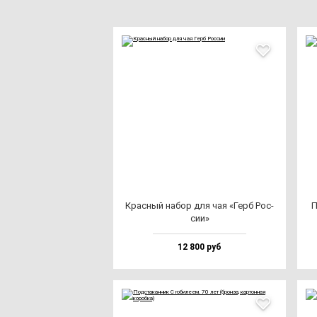
Крас­ный на­бор для чая «Герб Рос­
П
сии»
12 800 руб