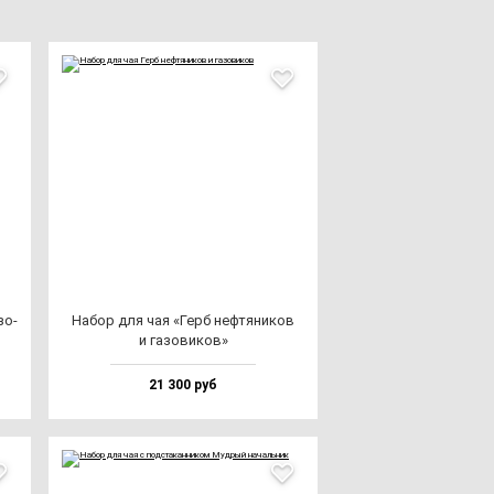
зо­
Набор для чая «Герб неф­тя­ни­ков
и га­зо­ви­ков»
21 300 руб