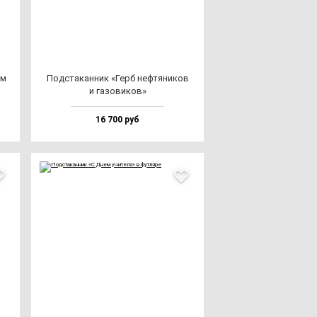
ом
Под­ста­кан­ник «Герб неф­тя­ни­ков
и га­зо­ви­ков»
16 700 руб