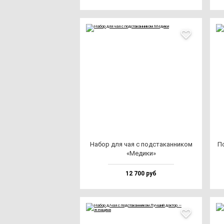
Набор для чая с под­ста­кан­ни­ком
По
«Меди­ки»
12 700 руб