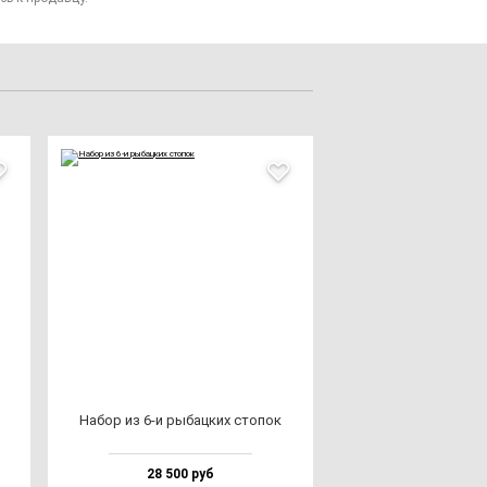
Набор из 6-и ры­бац­ких сто­пок
28 500 руб