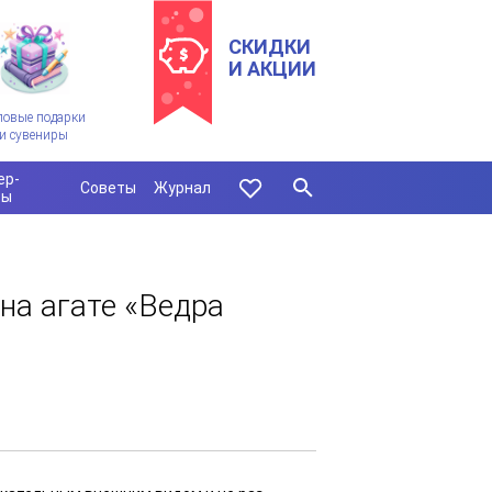
СКИДКИ
И АКЦИИ
ловые подарки
и сувениры
ер-
Советы
Журнал
сы
на агате «Ведра