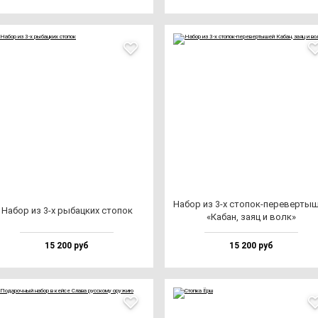
Набор из 3-х сто­пок-пе­ре­вер­ты­
Набор из 3-х ры­бац­ких сто­пок
«Кабан, за­яц и волк»
15 200 руб
15 200 руб