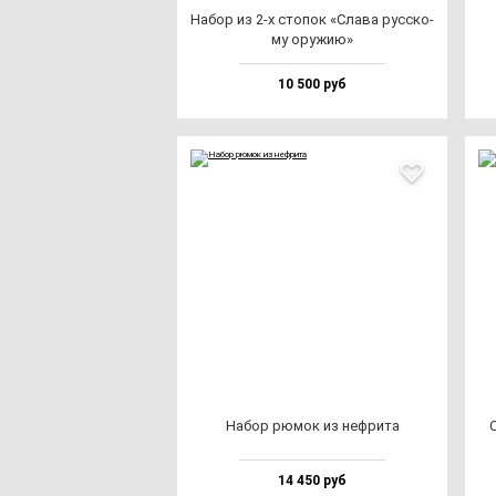
Набор из 2-х сто­пок «Сла­ва рус­ско­
му ору­жию»
10 500 руб
Набор рю­мок из неф­ри­та
С
14 450 руб