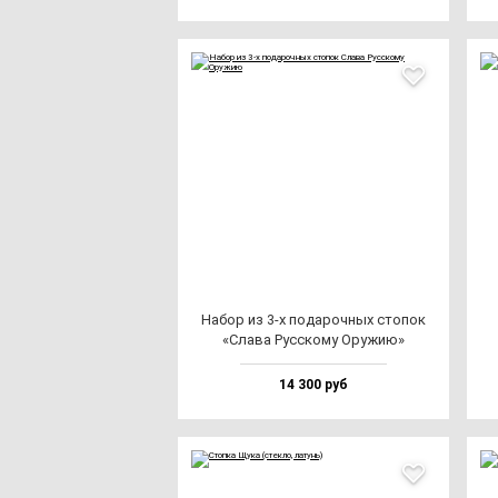
Набор из 3-х по­да­роч­ных сто­пок
«Сла­ва Рус­ско­му Ору­жию»
14 300 руб