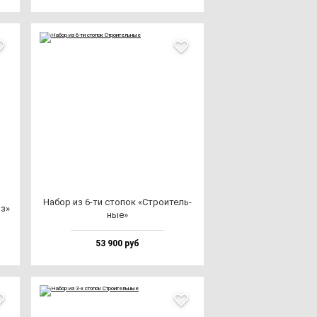
Набор из 6-ти сто­пок «Стро­итель­
аз»
ные»
53 900 руб