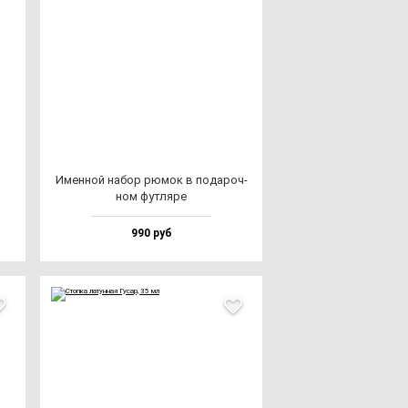
Имен­ной на­бор рю­мок в по­да­роч­
ном фут­ля­ре
990 руб