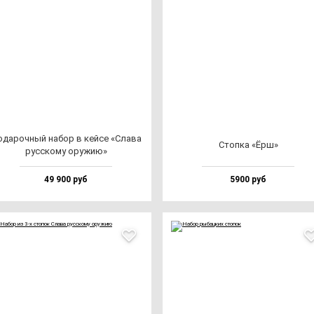
да­роч­ный на­бор в кей­се «Сла­ва
Стоп­ка «Ёрш»
рус­ско­му ору­жию»
49 900 руб
5900 руб