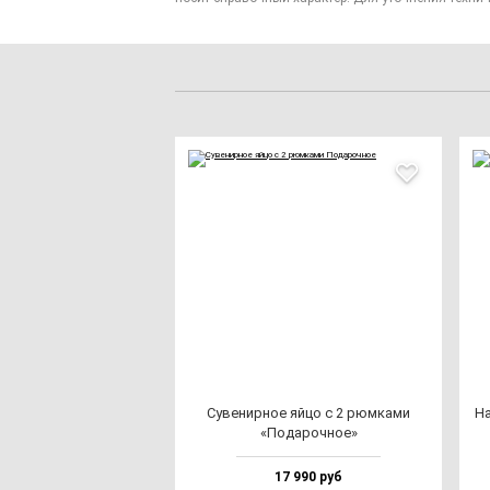
Суве­нир­ное яй­цо с 2 рюм­ка­ми
На
«Пода­роч­ное»
17 990 руб