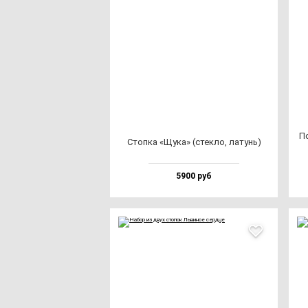
По
Стоп­ка «Щука» (стек­ло, ла­тунь)
5900 руб