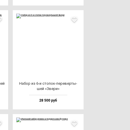
шей
Набор из 6-и сто­пок-пе­ре­вер­ты­
шей «Зве­ри»
28 500 руб