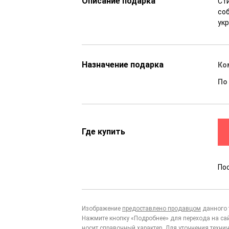
Описание подарка
Ст
соб
ук
Назначение подарка
Ко
По
Где купить
По
Изображение
предоставлено продавцом
данного 
Нажмите кнопку «Подробнее» для перехода на са
носит справочный характер. Для уточнения технич