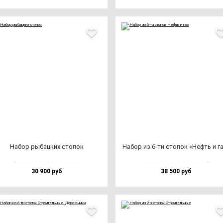
Набор ры­бац­ких сто­пок
Набор из 6-ти сто­пок «Нефть и г
30 900 руб
38 500 руб