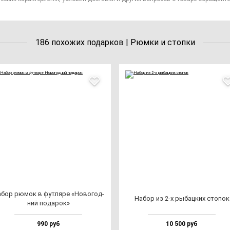
186 похожих подарков | Рюмки и стопки
бор рю­мок в фут­ля­ре «Ново­год­
Набор из 2-х ры­бац­ких сто­пок
ний по­да­рок»
990 руб
10 500 руб