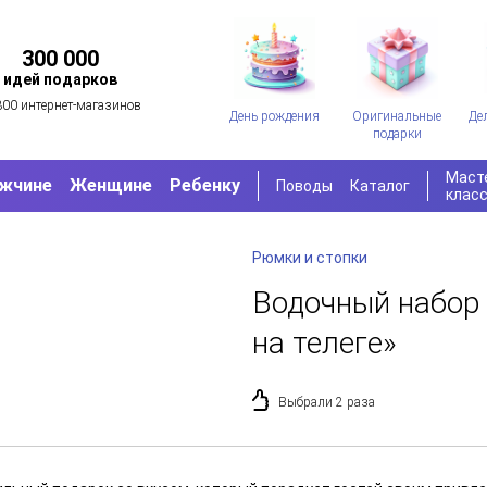
300 000
идей подарков
300 интернет-магазинов
День рождения
Оригинальные
Де
подарки
Маст
жчине
Женщине
Ребенку
Поводы
Каталог
клас
Рюмки и стопки
Водочный набор 
на телеге»
Выбрали 2 раза