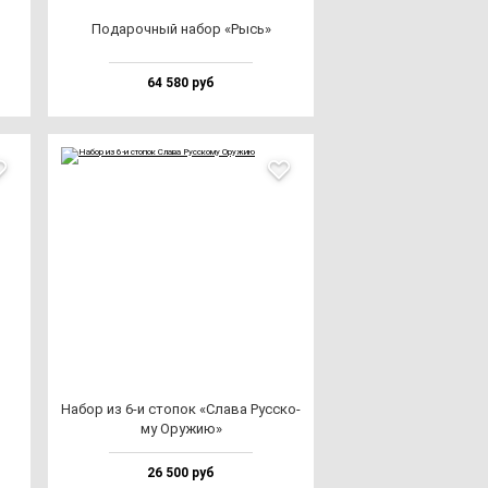
Пода­роч­ный на­бор «Рысь»
64 580 руб
Набор из 6-и сто­пок «Сла­ва Рус­ско­
му Ору­жию»
26 500 руб