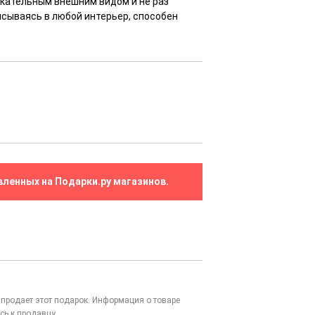
екательным внешним видом и не раз
писываясь в любой интерьер, способен
вленных на Подарки.ру магазинов.
то продает этот подарок. Информация о товаре
сь к продавцу.