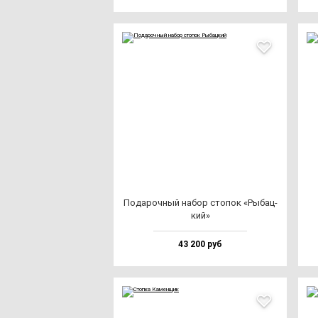
Пода­роч­ный на­бор сто­пок «Рыбац­
кий»
43 200 руб