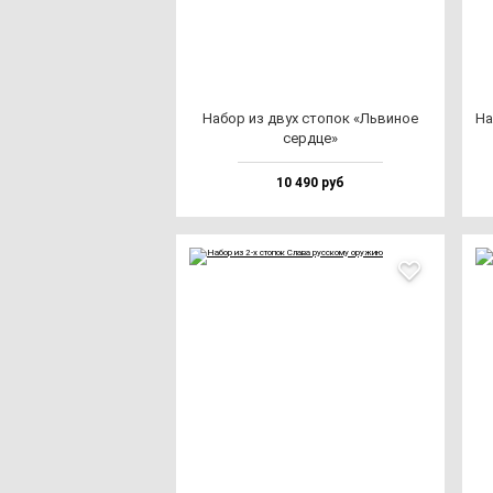
Набор из двух сто­пок «Ль­ви­ное
На
сер­дце»
10 490 руб