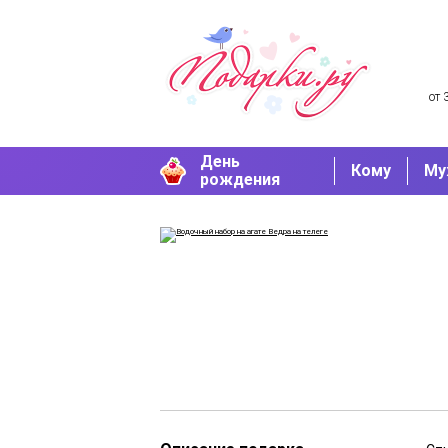
от 
День
Кому
Му
рождения