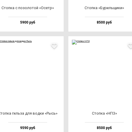
Стоп­ка с по­зо­ло­той «Осетр»
Стоп­ка «Буриль­щи­ки»
5900 руб
8500 руб
топ­ка гиль­за для вод­ки «Рысь»
Стоп­ка «НПЗ»
9590 руб
8500 руб