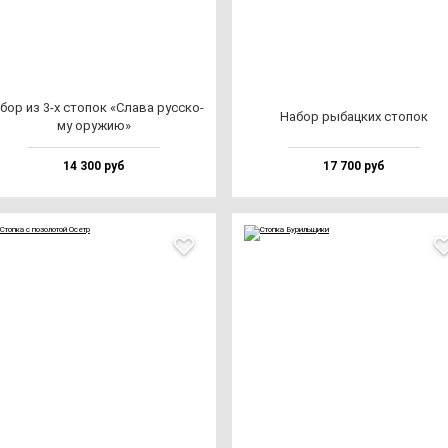
бор из 3-х сто­пок «Сла­ва рус­ско­
Набор ры­бац­ких сто­пок
му ору­жию»
14 300 руб
17 700 руб