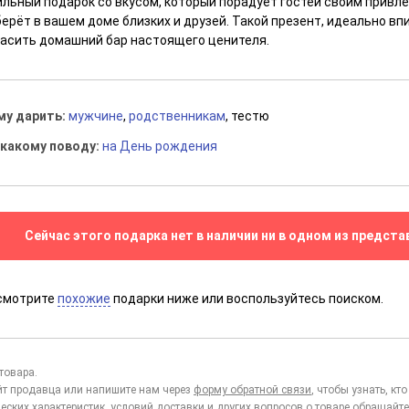
ильный подарок со вкусом, который порадует гостей своим привл
ерёт в вашем доме близких и друзей. Такой презент, идеально в
расить домашний бар настоящего ценителя.
му дарить:
мужчине
,
родственникам
, тестю
 какому поводу:
на День рождения
Сейчас этого подарка нет в наличии ни в одном из предста
смотрите
похожие
подарки ниже или воспользуйтесь поиском.
товара.
йт продавца или напишите нам через
форму обратной связи
, чтобы узнать, к
еских характеристик, условий доставки и других вопросов о товаре обращайте