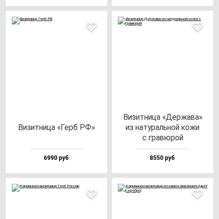
Визит­ни­ца «Дер­жа­ва»
Визит­ни­ца «Герб РФ»
из на­ту­раль­ной ко­жи
с гра­вю­рой
6990 руб
8550 руб