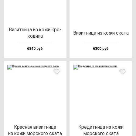
Визит­ни­ца из ко­жи кро­
Визит­ни­ца из ко­жи ска­та
ко­ди­ла
6840 руб
6300 руб
Крас­ная ви­зит­ни­ца
Кре­дит­ни­ца из ко­жи
из ко­жи мор­ско­го ска­та
мор­ско­го ска­та