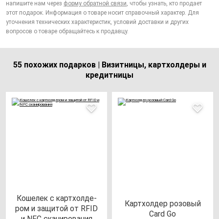
напишите нам через
форму обратной связи
, чтобы узнать, кто продает
этот подарок. Информация о товаре носит справочный характер. Для
уточнения технических характеристик, условий доставки и других
вопросов о товаре обращайтесь к продавцу.
55 похожих подарков | Визитницы, картхолдеры и
кредитницы
Коше­лек с кар­тхол­де­
Кар­тхол­дер ро­зо­вый
ром и за­щи­той от RFID
Card Go
и NFC ска­ни­ро­ва­ния