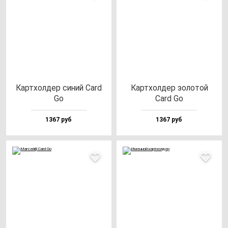
Кар­тхол­дер си­ний Card
Кар­тхол­дер зо­ло­той
Go
Card Go
1367 руб
1367 руб