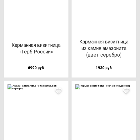
Кар­ман­ная ви­зит­ни­ца
Кар­ман­ная ви­зит­ни­ца
из кам­ня ама­зо­ни­та
«Герб Рос­сии»
(цвет се­реб­ро)
6990 руб
1930 руб