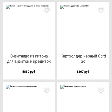
Визит­ни­ца из пи­то­на
Кар­тхол­дер чёр­ный Card
для ви­зи­ток и кре­ди­ток
Go
5880 руб
1367 руб