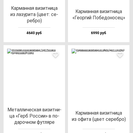
Кар­ман­ная ви­зит­ни­ца
Кар­ман­ная ви­зит­ни­ца
из ла­зу­ри­та (цвет: се­
«Геор­гий Побе­до­но­сец»
реб­ро)
4640 руб
6990 руб
Метал­ли­чес­кая ви­зит­ни­
Кар­ман­ная ви­зит­ни­ца
ца «Герб Рос­сии» в по­
из офи­та (цвет се­реб­ро)
да­роч­ном фут­ля­ре