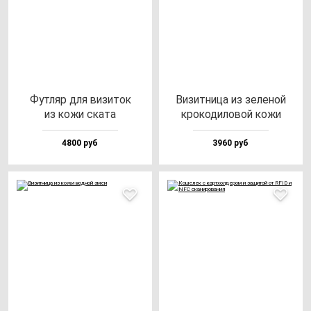
Фут­ляр для ви­зи­ток
Визит­ни­ца из зе­ле­ной
из ко­жи ска­та
кро­ко­ди­ло­вой ко­жи
4800 руб
3960 руб