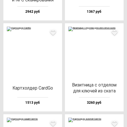
2942 руб
1367 руб
Визит­ни­ца с от­де­лом
Кар­тхол­дер CardGo
для клю­чей из ска­та
1513 руб
3260 руб