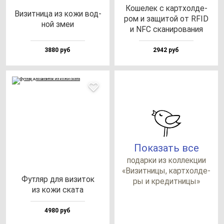
Коше­лек с кар­тхол­де­
Визит­ни­ца из ко­жи вод­
ром и за­щи­той от RFID
ной змеи
и NFC ска­ни­ро­ва­ния
3880 руб
2942 руб
Показать все
по­дар­ки из кол­лек­ции
«Визит­ни­цы, кар­тхол­де­
Фут­ляр для ви­зи­ток
ры и кре­дит­ни­цы»
из ко­жи ска­та
4980 руб