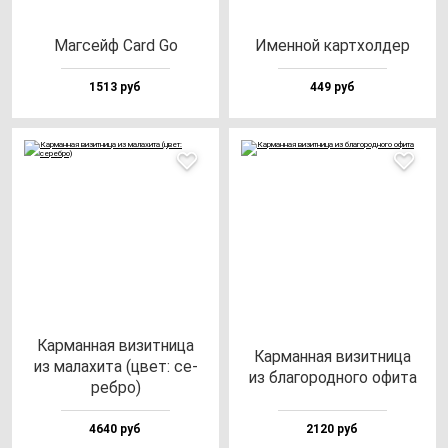
Маг­сейф Card Go
Имен­ной кар­тхол­дер
1513 руб
449 руб
Кар­ман­ная ви­зит­ни­ца
Кар­ман­ная ви­зит­ни­ца
из ма­ла­хи­та (цвет: се­
из бла­го­род­но­го офи­та
реб­ро)
4640 руб
2120 руб