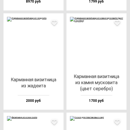
8970 руб
1799 руб
Кар­ман­ная ви­зит­ни­ца
Кар­ман­ная ви­зит­ни­ца
из кам­ня мус­ко­ви­та
из жа­де­ита
(цвет се­реб­ро)
2000 руб
1700 руб