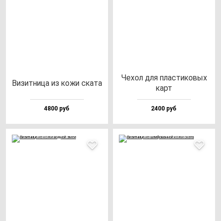
Чехол для плас­ти­ко­вых
Визит­ни­ца из ко­жи ска­та
карт
4800 руб
2400 руб