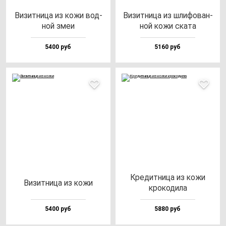
Визит­ни­ца из ко­жи вод­
Визит­ни­ца из шли­фо­ван­
ной змеи
ной ко­жи ска­та
5400 руб
5160 руб
Кре­дит­ни­ца из ко­жи
Визит­ни­ца из ко­жи
кро­ко­ди­ла
5400 руб
5880 руб