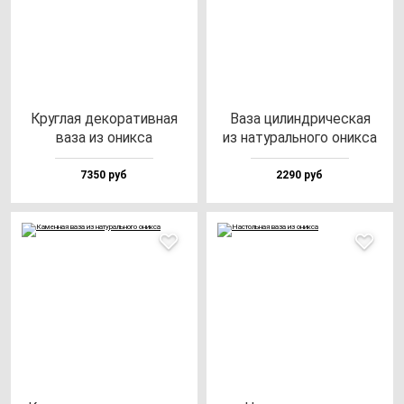
Круг­лая де­ко­ра­тив­ная
Ваза ци­лин­дри­чес­кая
ва­за из оник­са
из на­ту­раль­но­го оник­са
7350 руб
2290 руб