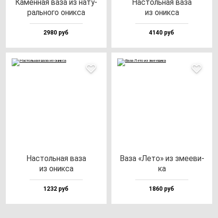
Камен­ная ва­за из на­ту­
Нас­толь­ная ва­за
раль­но­го оник­са
из оник­са
2980 руб
4140 руб
Нас­толь­ная ва­за
Ваза «Лето» из зме­еви­
из оник­са
ка
1232 руб
1860 руб