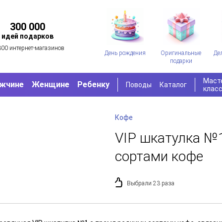
300 000
идей подарков
300 интернет-магазинов
День рождения
Оригинальные
Де
подарки
Маст
жчине
Женщине
Ребенку
Поводы
Каталог
клас
Кофе
VIP шкатулка №1
сортами кофе
Выбрали 23 раза