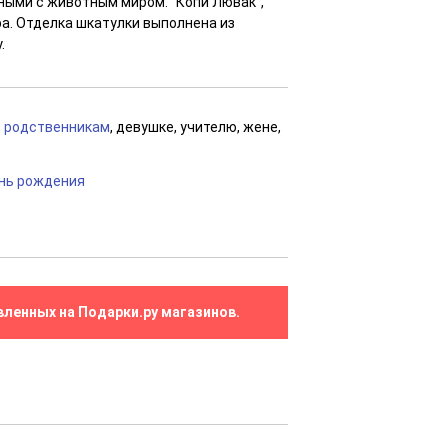
ными с животным миром. "Копи Лювак",
ра. Отделка шкатулки выполнена из
.
,
родственникам
, девушке, учителю, жене,
нь рождения
вленных на Подарки.ру магазинов.