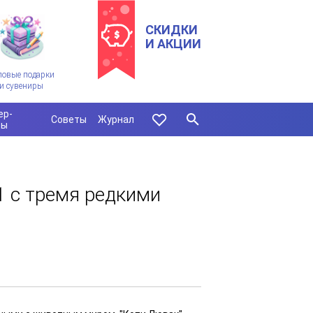
СКИДКИ
И АКЦИИ
ловые подарки
и сувениры
ер-
Советы
Журнал
сы
 с тремя редкими