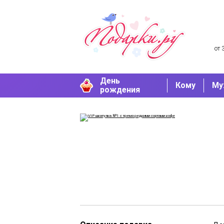
от 
День
Кому
Му
рождения