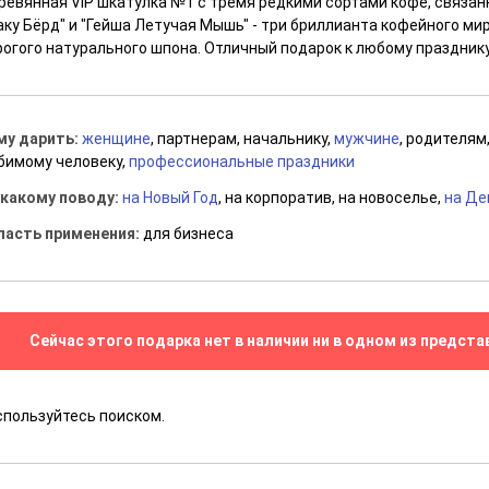
ревянная VIP шкатулка №1 с тремя редкими сортами кофе, связан
аку Бёрд" и "Гейша Летучая Мышь" - три бриллианта кофейного ми
рогого натурального шпона. Отличный подарок к любому празднику
му дарить:
женщине
, партнерам, начальнику,
мужчине
, родителям
бимому человеку,
профессиональные праздники
 какому поводу:
на Новый Год
, на корпоратив, на новоселье,
на Де
ласть применения:
для бизнеса
Сейчас этого подарка нет в наличии ни в одном из предста
спользуйтесь поиском.