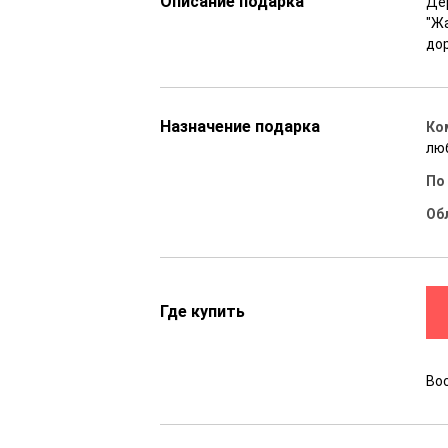
Описание подарка
Де
"Ж
до
Назначение подарка
Ко
лю
По
Об
Где купить
Во