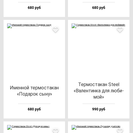
680 руб
680 руб
Тер­мос­та­кан Ste­el
Имен­ной тер­мос­та­кан
«Вален­тин­ка для лю­би­
«Пода­рок сы­ну»
мой»
680 руб
990 руб