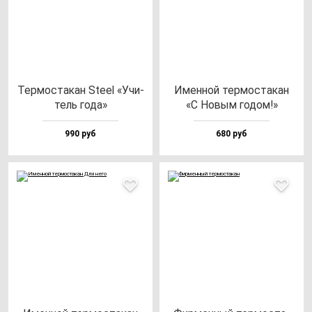
Тер­мос­та­кан Ste­el «Учи­
Имен­ной тер­мос­та­кан
тель го­да»
«С Новым го­дом!»
990 руб
680 руб