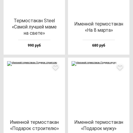
Тер­мос­та­кан Ste­el
Имен­ной тер­мос­та­кан
«Самой луч­шей ма­ме
«На 8 мар­та»
на све­те»
990 руб
680 руб
Имен­ной тер­мос­та­кан
Имен­ной тер­мос­та­кан
«Пода­рок стро­ите­лю»
«Пода­рок му­жу»