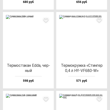
680 руб
656 руб
Тер­мос­та­кан Edda, чер­
Тер­мок­руж­ка «Стин­гер
ный
0,4 л HY-VF680-W»
598 руб
571 руб