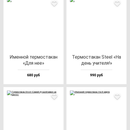
Имен­ной тер­мос­та­кан
Тер­мос­та­кан Ste­el «На
«Для нее»
день учи­те­ля!»
680 руб
990 руб