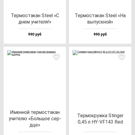
Тер­мос­та­кан Ste­el «С
Тер­мос­та­кан Ste­el «На
днем учи­те­ля!»
вы­пус­кной»
990 руб
990 руб
Имен­ной тер­мос­та­кан
Тер­мок­руж­ка Stin­ger
учи­те­лю «Боль­шое сер­
0,45 л HY-VF143 Red
дце»