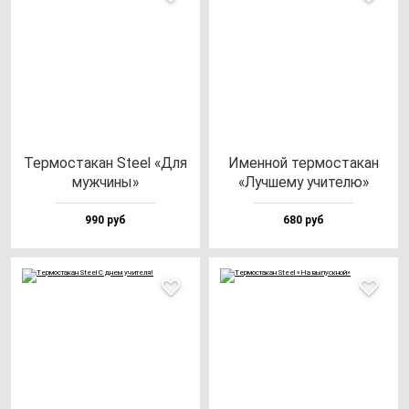
Тер­мос­та­кан Ste­el «Для
Имен­ной тер­мос­та­кан
муж­чи­ны»
«Луч­ше­му учи­те­лю»
990 руб
680 руб