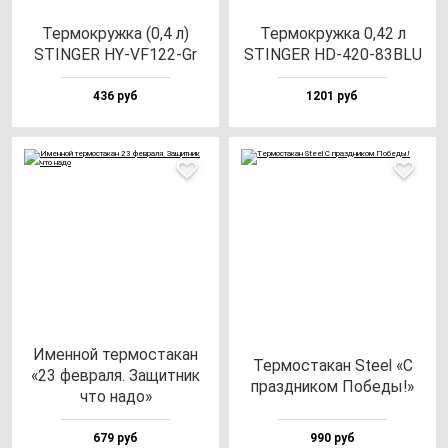
Тер­мок­руж­ка (0,4 л)
Тер­мок­руж­ка 0,42 л
STINGER HY-VF122-Gr
STINGER HD-420-83BLU
436 руб
1201 руб
Имен­ной тер­мос­та­кан
Тер­мос­та­кан Ste­el «С
«23 фев­ра­ля. Защит­ник
праз­дни­ком Побе­ды!»
что на­до»
679 руб
990 руб