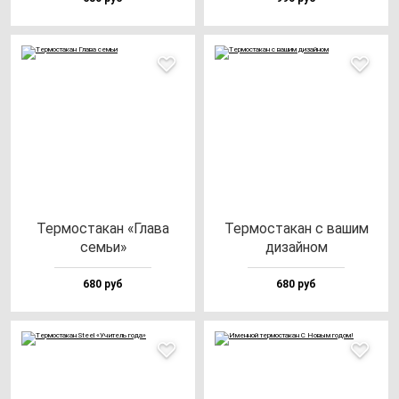
Тер­мос­та­кан «Гла­ва
Тер­мос­та­кан с ва­шим
семьи»
ди­зай­ном
680 руб
680 руб