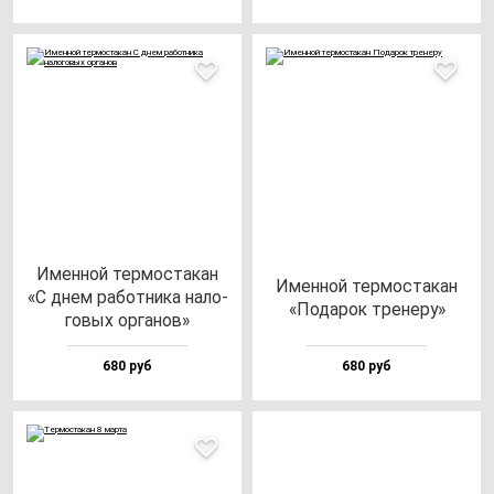
Имен­ной тер­мос­та­кан
Имен­ной тер­мос­та­кан
«С днем ра­бот­ни­ка на­ло­
«Пода­рок тре­не­ру»
го­вых ор­га­нов»
680 руб
680 руб