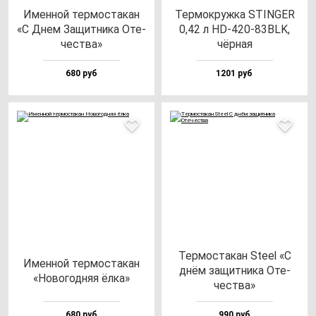
Имен­ной тер­мос­та­кан
Тер­мок­руж­ка STINGER
«С Днем Защит­ни­ка Оте­
0,42 л HD-420-83BLK,
чес­тва»
чёр­ная
680 руб
1201 руб
Тер­мос­та­кан Ste­el «С
Имен­ной тер­мос­та­кан
днём за­щит­ни­ка Оте­
«Ново­год­няя ёл­ка»
чес­тва»
680 руб
990 руб