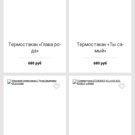
Тер­мос­та­кан «Гла­ва ро­
Тер­мос­та­кан «Ты са­
да»
мый»
680 руб
680 руб