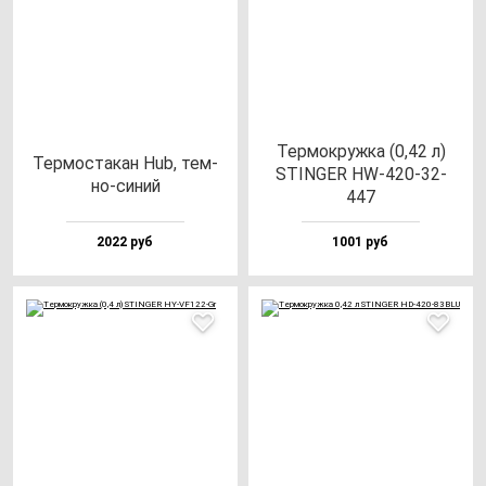
Тер­мок­руж­ка (0,42 л)
Тер­мос­та­кан Hub, тем­
STINGER HW-420-32-
но-си­ний
447
2022 руб
1001 руб