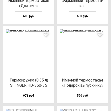
Имен­ной тер­мос­та­кан
Фир­мен­ный тер­мос­та­
«Для не­го»
кан
680 руб
680 руб
Тер­мок­руж­ка (0,35 л)
Имен­ной тер­мос­та­кан
STINGER HD-350-35
«Пода­рок вы­пус­кни­ку»
971 руб
590 руб