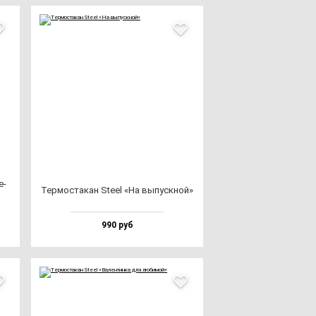
е­
Тер­мос­та­кан Ste­el «На вы­пус­кной»
990 руб