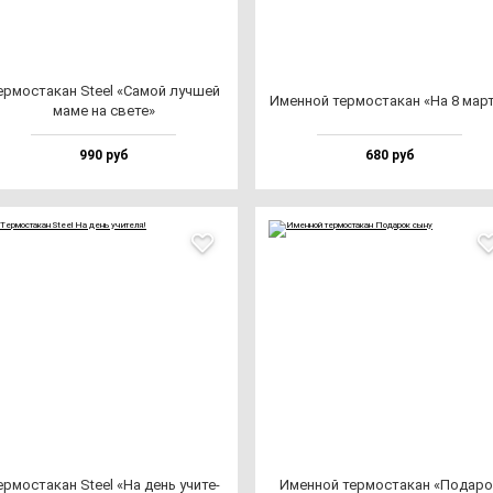
р­мос­та­кан Ste­el «Самой луч­шей
Имен­ной тер­мос­та­кан «На 8 мар­
ма­ме на све­те»
990 руб
680 руб
р­мос­та­кан Ste­el «На день учи­те­
Имен­ной тер­мос­та­кан «Пода­р