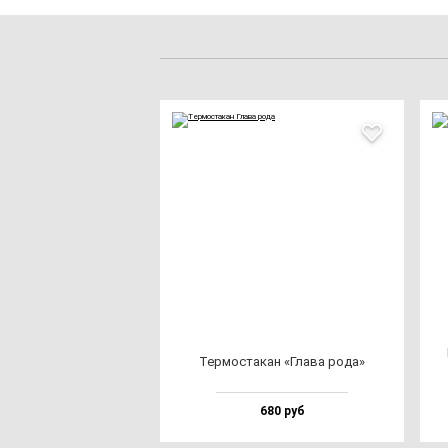
Тер­мос­та­кан «Гла­ва ро­да»
680 руб