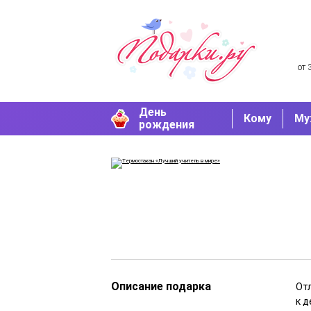
от 
День
Кому
Му
рождения
Описание подарка
От
к д