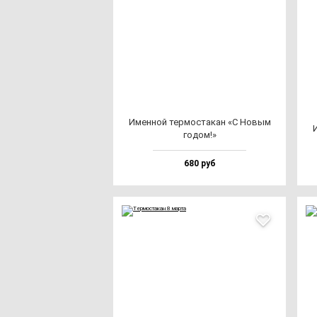
Имен­ной тер­мос­та­кан «С Новым
И
го­дом!»
680 руб