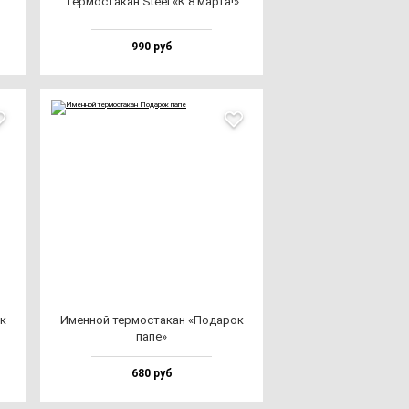
Тер­мос­та­кан Ste­el «К 8 мар­та!»
990 руб
ок
Имен­ной тер­мос­та­кан «Пода­рок
па­пе»
680 руб