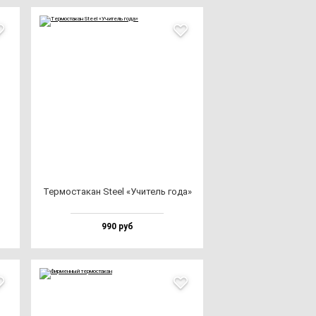
Тер­мос­та­кан Ste­el «Учи­тель го­да»
990 руб