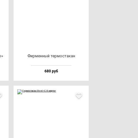
о»
Фир­мен­ный тер­мос­та­кан
680 руб