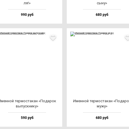
ля!»
сы­ну»
990 руб
680 руб
мен­ной тер­мос­та­кан «Пода­рок
Имен­ной тер­мос­та­кан «Пода­р
вы­пус­кни­ку»
му­жу»
590 руб
680 руб