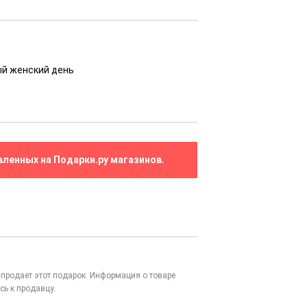
ый женский день
вленных на Подарки.ру магазинов.
то продает этот подарок. Информация о товаре
сь к продавцу.