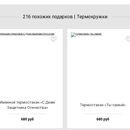
216 похожих подарков | Термокружки
Имен­ной тер­мос­та­кан «С Днем
Тер­мос­та­кан «Ты са­мый»
Защит­ни­ка Оте­чес­тва»
680 руб
680 руб