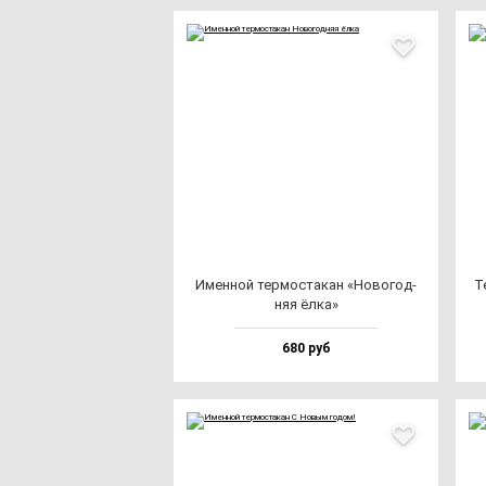
Имен­ной тер­мос­та­кан «Ново­год­
Те
няя ёл­ка»
680 руб