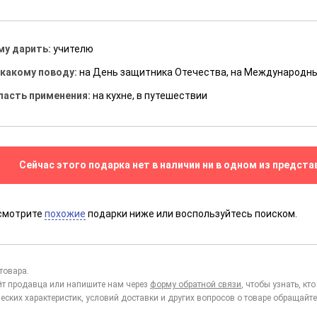
му дарить:
учителю
 какому поводу:
на День защитника Отечества, на Международн
ласть применения:
на кухне, в путешествии
Сейчас этого подарка нет в наличии ни в одном из предста
смотрите
похожие
подарки ниже или воспользуйтесь поиском.
товара.
йт продавца или напишите нам через
форму обратной связи
, чтобы узнать, к
еских характеристик, условий доставки и других вопросов о товаре обращайте