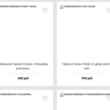
мен­ной тер­мос­та­кан «Луч­ше­му
Тер­мос­та­кан Ste­el «С днем учи­т
учи­те­лю»
ля!»
680 руб
990 руб