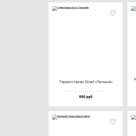
И
Тер­мос­та­кан Ste­el «Лич­ный»
990 руб