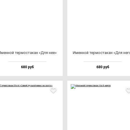
мен­ной тер­мос­та­кан «Для нее»
Имен­ной тер­мос­та­кан «Для не­г
680 руб
680 руб