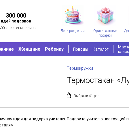
300 000
идей подарков
300 интернет-магазинов
День рождения
Оригинальные
Де
подарки
Маст
жчине
Женщине
Ребенку
Поводы
Каталог
клас
Термокружки
Термостакан «Лу
Выбрали 41 раз
личная идея для подарка учителю. Подарите учителю настоящий 
еталям.