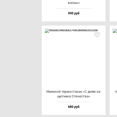
вес­ны»
990 руб
Имен­ной тер­мос­та­кан «С днём за­
И
щит­ни­ка Оте­чес­тва»
680 руб