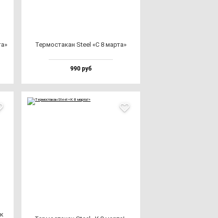
та»
Тер­мос­та­кан Ste­el «С 8 мар­та»
990 руб
ок