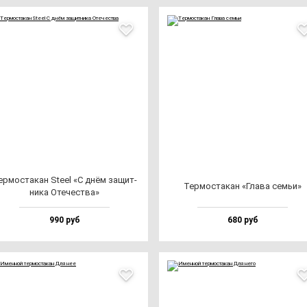
р­мос­та­кан Ste­el «С днём за­щит­
Тер­мос­та­кан «Гла­ва семьи»
ни­ка Оте­чес­тва»
990 руб
680 руб