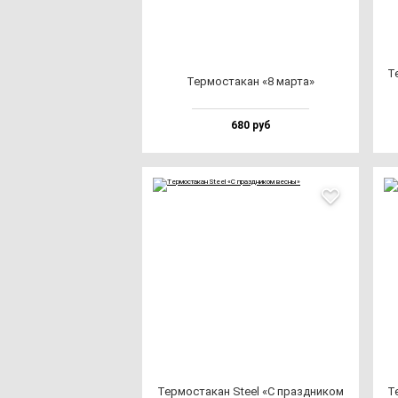
Те
Тер­мос­та­кан «8 мар­та»
680 руб
Тер­мос­та­кан Ste­el «С праз­дни­ком
Те