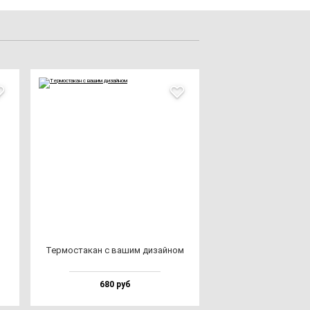
Тер­мос­та­кан с ва­шим ди­зай­ном
680 руб