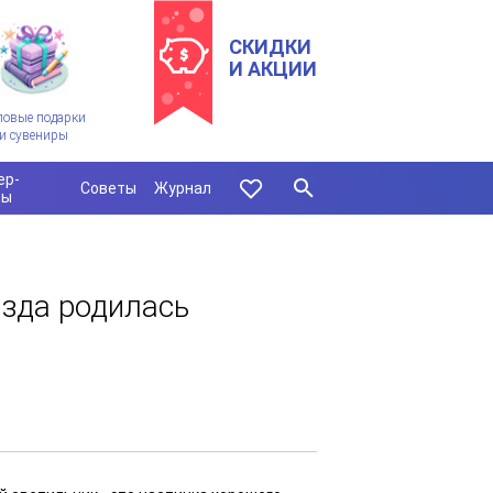
СКИДКИ
И АКЦИИ
ловые подарки
и сувениры
ер-
Советы
Журнал
сы
зда родилась