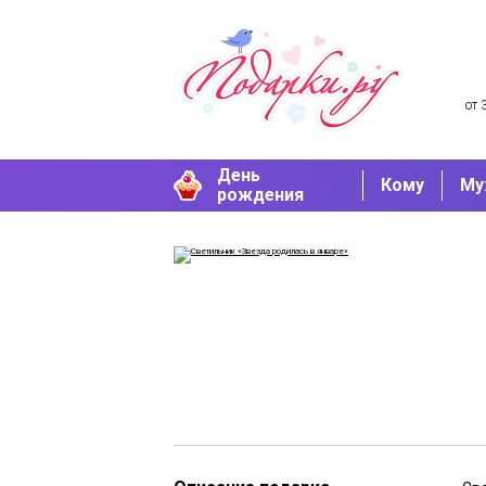
от 
День
Кому
Му
рождения