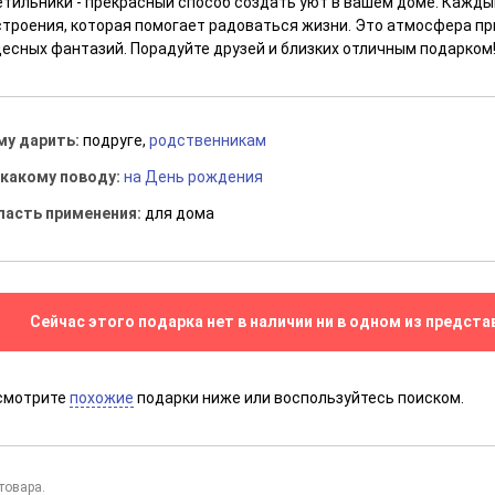
етильники - прекрасный способ создать уют в вашем доме. Каждый
строения, которая помогает радоваться жизни. Это атмосфера пр
десных фантазий. Порадуйте друзей и близких отличным подарком
му дарить:
подруге,
родственникам
 какому поводу:
на День рождения
ласть применения:
для дома
Сейчас этого подарка нет в наличии ни в одном из предста
смотрите
похожие
подарки ниже или воспользуйтесь поиском.
товара.