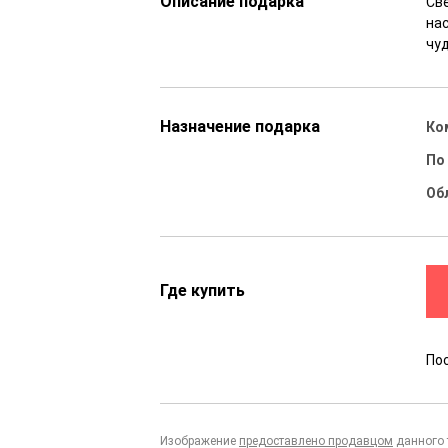
Описание подарка
Св
на
чу
Назначение подарка
Ко
По
Об
Где купить
По
Изображение
предоставлено продавцом
данного 