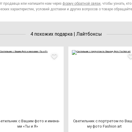
йт продавца или напишите нам через
форму обратной связи
, чтобы узнать, к
еских характеристик, условий доставки и других вопросов о товаре обращайте
4 похожих подарка | Лайтбоксы
е­тиль­ник с Вашим фо­то и име­на­
Све­тиль­ник с пор­тре­том по Ваш
ми «Ты и Я»
му фо­то Fas­hi­on art