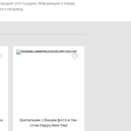
то продает этот подарок. Информация о товаре
сь к продавцу.
е­
Све­тиль­ник с Вашим фо­то и тек­
стом Happy New Year