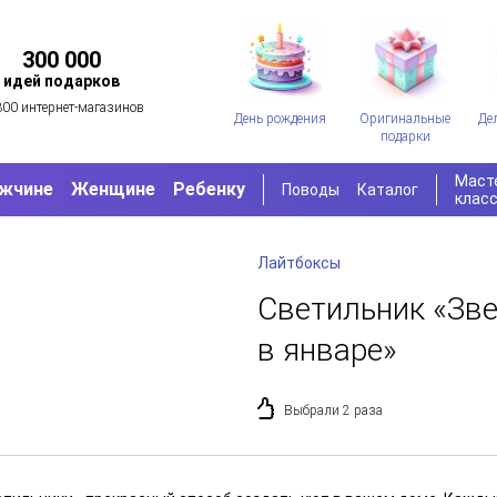
300 000
идей подарков
300 интернет-магазинов
День рождения
Оригинальные
Де
подарки
Маст
жчине
Женщине
Ребенку
Поводы
Каталог
клас
Лайтбоксы
Светильник «Зве
в январе»
Выбрали 2 раза