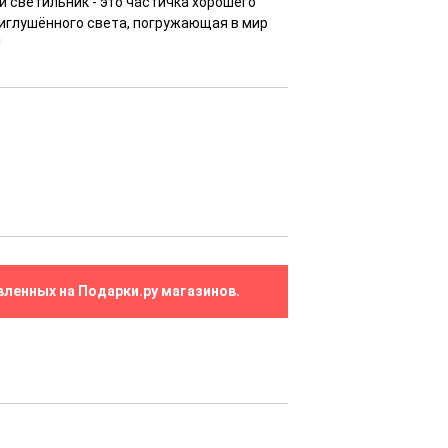
 светильник - это частичка хорошего
иглушённого света, погружающая в мир
!
вленных на Подарки.ру магазинов.