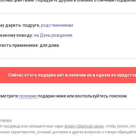
десных фантазий. Порадуйте друзей и близких отличным подарком
му дарить:
подруге,
родственникам
 какому поводу:
на День рождения
ласть применения:
для дома
Сейчас этого подарка нет в наличии ни в одном из предста
смотрите
похожие
подарки ниже или воспользуйтесь поиском.
товара.
йт продавца или напишите нам через
форму обратной связи
, чтобы узнать, к
еских характеристик, условий доставки и других вопросов о товаре обращайте