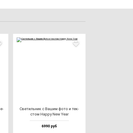
е­
Све­тиль­ник с Вашим фо­то и тек­
стом Happy New Year
6990 руб