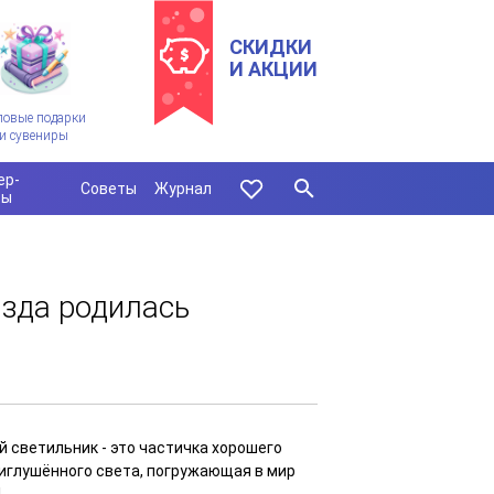
СКИДКИ
И АКЦИИ
ловые подарки
и сувениры
ер-
Советы
Журнал
сы
зда родилась
 светильник - это частичка хорошего
иглушённого света, погружающая в мир