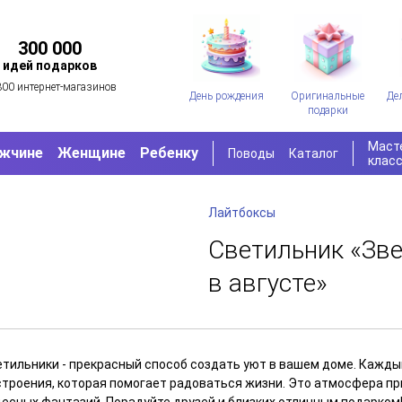
300 000
идей подарков
300 интернет-магазинов
День рождения
Оригинальные
Де
подарки
Маст
жчине
Женщине
Ребенку
Поводы
Каталог
клас
Лайтбоксы
Светильник «Зве
в августе»
етильники - прекрасный способ создать уют в вашем доме. Каждый
строения, которая помогает радоваться жизни. Это атмосфера пр