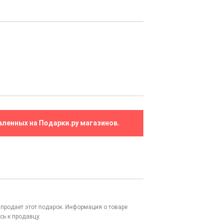
!
вленных на Подарки.ру магазинов.
то продает этот подарок. Информация о товаре
сь к продавцу.