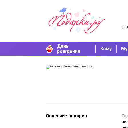
от 
День
Кому
Му
рождения
Описание подарка
Св
на