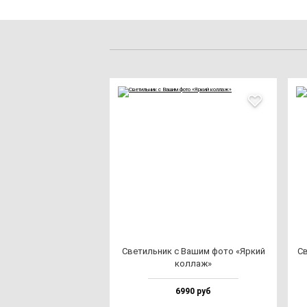
Све­тиль­ник с Вашим фо­то «Яркий
Св
кол­лаж»
6990 руб