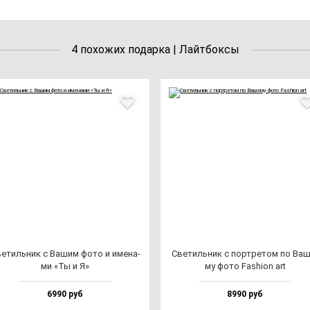
4 похожих подарка | Лайтбоксы
е­тиль­ник с Вашим фо­то и име­на­
Све­тиль­ник с пор­тре­том по Ваш
ми «Ты и Я»
му фо­то Fas­hi­on art
6990 руб
8990 руб