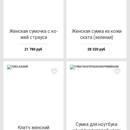
Жен­ская су­моч­ка с ко­
Жен­ская сум­ка из ко­жи
жей стра­уса
ска­та (зе­ле­ная)
21 780 руб
28 320 руб
Сум­ка для но­ут­бу­ка
Клатч жен­ский