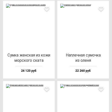
Сум­ка жен­ская из ко­жи
Нап­леч­ная су­моч­ка
мор­ско­го ска­та
из оле­ня
24 120 руб
22 260 руб