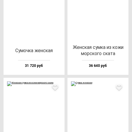
Жен­ская сум­ка из ко­жи
Сумоч­ка жен­ская
мор­ско­го ска­та
31 720 руб
36 640 руб