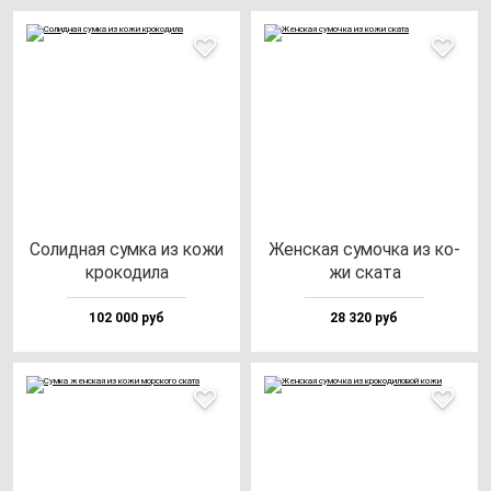
Солид­ная сум­ка из ко­жи
Жен­ская су­моч­ка из ко­
кро­ко­ди­ла
жи ска­та
102 000 руб
28 320 руб