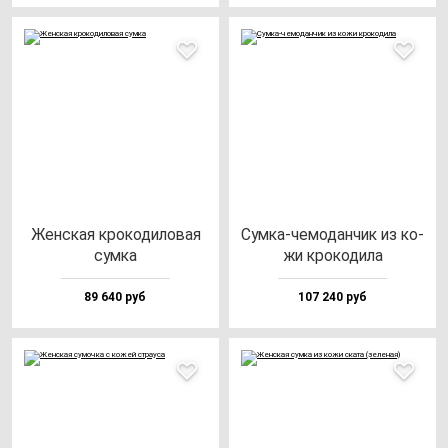
Жен­ская кро­ко­ди­ло­вая
Сум­ка-че­мо­дан­чик из ко­
сум­ка
жи кро­ко­ди­ла
89 640 руб
107 240 руб