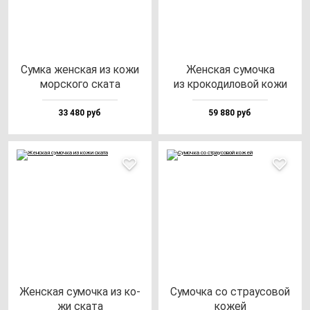
Сум­ка жен­ская из ко­жи
Жен­ская су­моч­ка
мор­ско­го ска­та
из кро­ко­ди­ло­вой ко­жи
33 480 руб
59 880 руб
Жен­ская су­моч­ка из ко­
Сумоч­ка со стра­усо­вой
жи ска­та
ко­жей