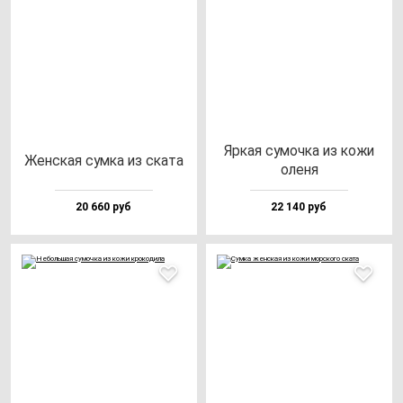
Яркая су­моч­ка из ко­жи
Жен­ская сум­ка из ска­та
оле­ня
20 660 руб
22 140 руб