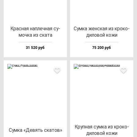
Крас­ная нап­леч­ная су­
Сум­ка жен­ская из кро­ко­
моч­ка из ска­та
ди­ло­вой ко­жи
31 520 руб
75 200 руб
Круп­ная сум­ка из кро­ко­
Сум­ка «Девять ска­тов»
ди­ло­вой ко­жи