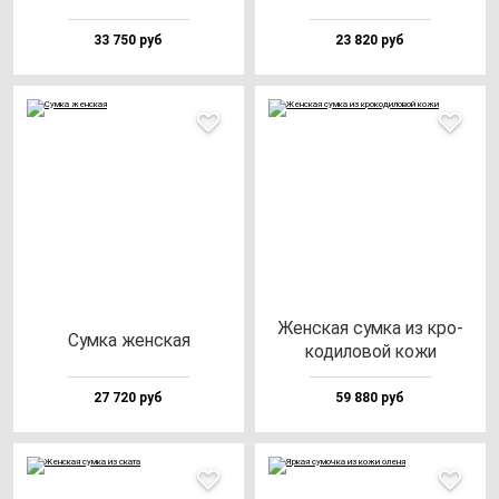
33 750 руб
23 820 руб
Жен­ская сум­ка из кро­
Сум­ка жен­ская
ко­ди­ло­вой ко­жи
27 720 руб
59 880 руб