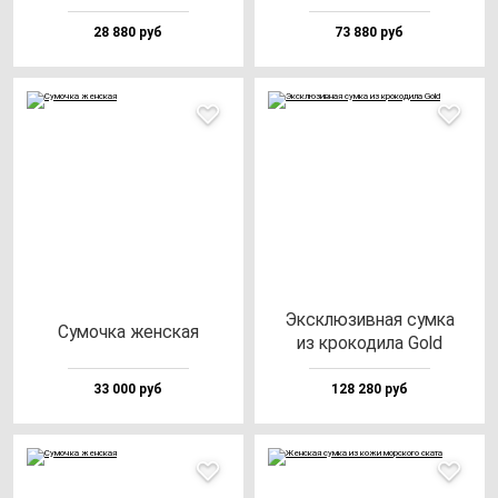
28 880 руб
73 880 руб
Эксклю­зив­ная сум­ка
Сумоч­ка жен­ская
из кро­ко­ди­ла Gold
33 000 руб
128 280 руб