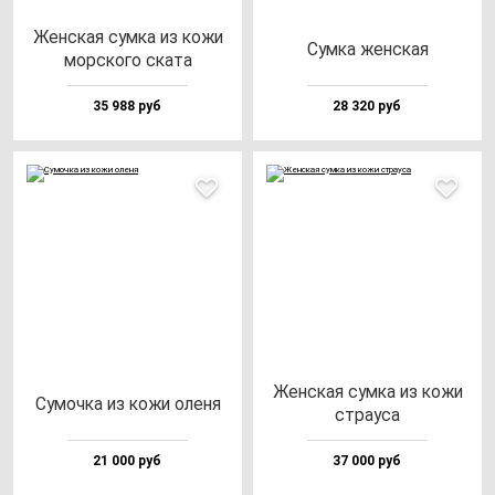
Жен­ская сум­ка из ко­жи
Сум­ка жен­ская
мор­ско­го ска­та
35 988 руб
28 320 руб
Жен­ская сум­ка из ко­жи
Сумоч­ка из ко­жи оле­ня
стра­уса
21 000 руб
37 000 руб