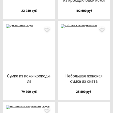
из кро­ко­ди­ло­вой ко­жи
23 240 руб
102 600 руб
Сум­ка из ко­жи кро­ко­ди­
Неболь­шая жен­ская
ла
сум­ка из ска­та
79 800 руб
25 800 руб