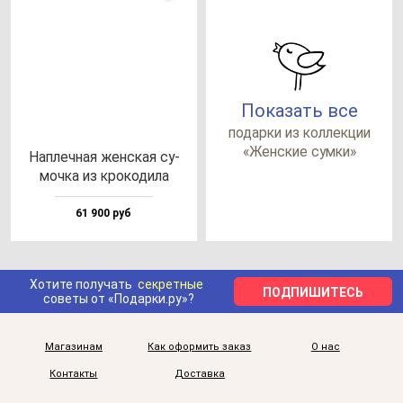
Показать все
по­дар­ки из кол­лек­ции
«Жен­ские сум­ки»
Нап­леч­ная жен­ская су­
моч­ка из кро­ко­ди­ла
61 900 руб
Хотите получать
секретные
ПОДПИШИТЕСЬ
советы от «Подарки.ру»?
Магазинам
Как оформить заказ
О нас
Контакты
Доставка