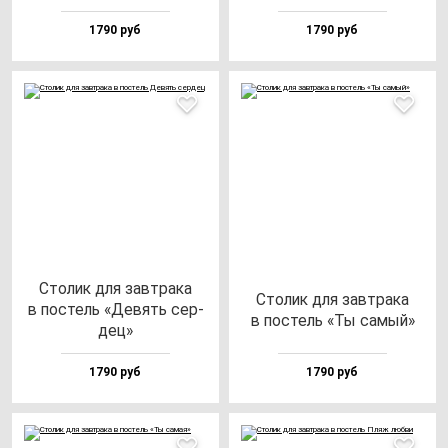
1790 руб
1790 руб
Сто­лик для зав­тра­ка
Сто­лик для зав­тра­ка
в пос­тель «Девять cер­
в пос­тель «Ты са­мый»
дец»
1790 руб
1790 руб