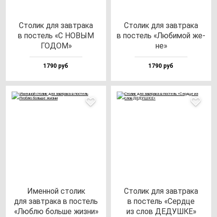
Сто­лик для зав­тра­ка
Сто­лик для зав­тра­ка
в пос­тель «С НОВЫМ
в пос­тель «Люби­мой же­
ГОДОМ»
не»
1790 руб
1790 руб
Имен­ной сто­лик
Сто­лик для зав­тра­ка
для зав­тра­ка в пос­тель
в пос­тель «Сер­дце
«Люб­лю боль­ше жиз­ни»
из слов ДЕДУШКЕ»