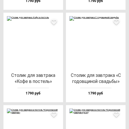
1790 руб
1790 руб
Сто­лик для зав­тра­ка
Сто­лик для зав­тра­ка «С
«Кофе в пос­тель»
го­дов­щи­ной свадь­бы»
1790 руб
1790 руб