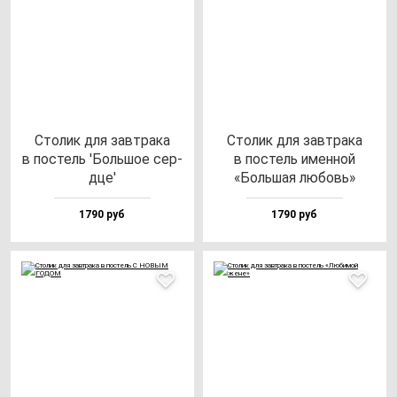
Сто­лик для зав­тра­ка
Сто­лик для зав­тра­ка
в пос­тель 'Боль­шое сер­
в пос­тель имен­ной
дце'
«Боль­шая лю­бовь»
1790 руб
1790 руб