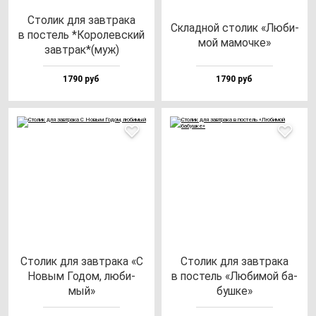
Сто­лик для зав­тра­ка
Склад­ной сто­лик «Люби­
в пос­тель *Коро­лев­ский
мой ма­моч­ке»
зав­трак*(муж)
1790 руб
1790 руб
Сто­лик для зав­тра­ка «С
Сто­лик для зав­тра­ка
Новым Годом, лю­би­
в пос­тель «Люби­мой ба­
мый»
буш­ке»