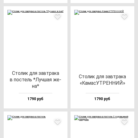
Сто­лик для зав­тра­ка
Сто­лик для зав­тра­ка
в пос­тель *Луч­шая же­
«КамасУТРЕННИЙ»
на*
1790 руб
1790 руб