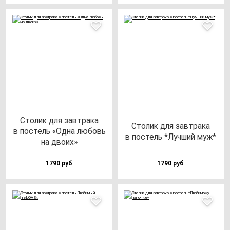
Сто­лик для зав­тра­ка
Сто­лик для зав­тра­ка
в пос­тель «Одна лю­бовь
в пос­тель *Луч­ший муж*
на дво­их»
1790 руб
1790 руб