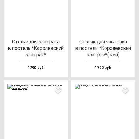
Сто­лик для зав­тра­ка
Сто­лик для зав­тра­ка
в пос­тель *Коро­лев­ский
в пос­тель *Коро­лев­ский
зав­трак*
зав­трак*(жен)
1790 руб
1790 руб