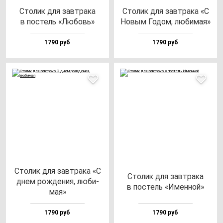
Сто­лик для зав­тра­ка
Сто­лик для зав­тра­ка «С
в пос­тель «Любовь»
Новым Годом, лю­би­мая»
1790 руб
1790 руб
Сто­лик для зав­тра­ка «С
Сто­лик для зав­тра­ка
днем рож­де­ния, лю­би­
в пос­тель «Имен­ной»
мая»
1790 руб
1790 руб