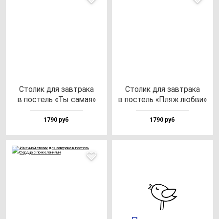
Сто­лик для зав­тра­ка
Сто­лик для зав­тра­ка
в пос­тель «Ты са­мая»
в пос­тель «Пляж люб­ви»
1790 руб
1790 руб