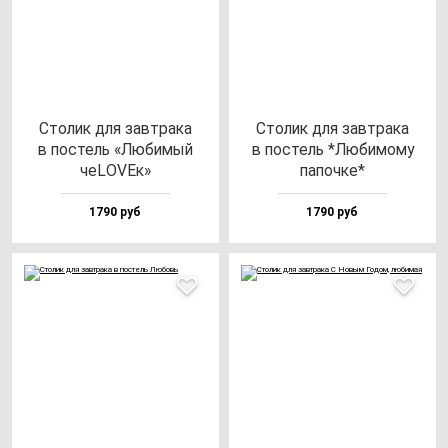
Сто­лик для зав­тра­ка
Сто­лик для зав­тра­ка
в пос­тель «Люби­мый
в пос­тель *Люби­мо­му
чеLOVEк»
па­поч­ке*
1790 руб
1790 руб