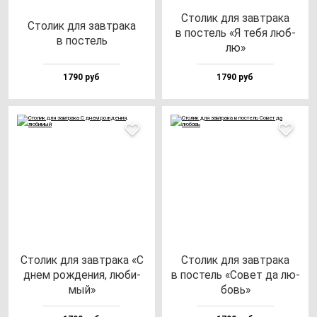
Сто­лик для зав­тра­ка
Сто­лик для зав­тра­ка
в пос­тель «Я те­бя люб­
в пос­тель
лю»
1790 руб
1790 руб
Сто­лик для зав­тра­ка «С
Сто­лик для зав­тра­ка
днем рож­де­ния, лю­би­
в пос­тель «Совет да лю­
мый»
бовь»