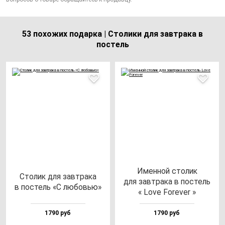
53 похожих подарка | Столики для завтрака в
постель
Имен­ной сто­лик
Сто­лик для зав­тра­ка
для зав­тра­ка в пос­тель
в пос­тель «С лю­бовью»
« Love Fore­ver »
1790 руб
1790 руб