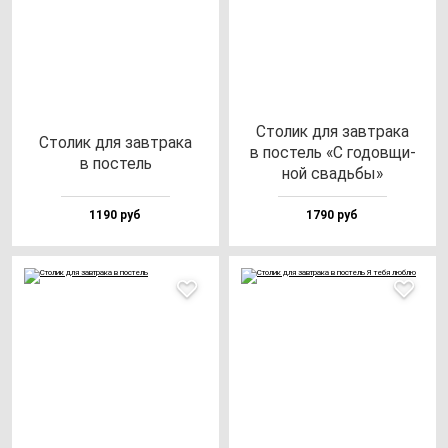
Сто­лик для зав­тра­ка
Сто­лик для зав­тра­ка
в пос­тель «С го­дов­щи­
в пос­тель
ной свадь­бы»
1190 руб
1790 руб