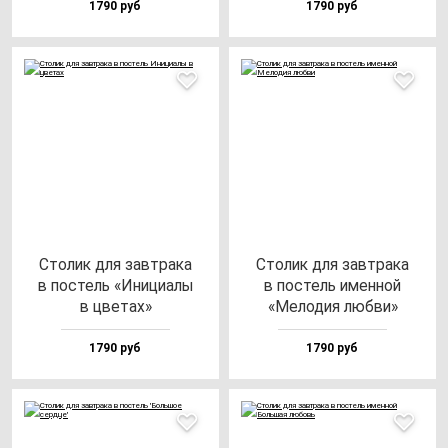
1790 руб
1790 руб
Сто­лик для зав­тра­ка
Сто­лик для зав­тра­ка
в пос­тель «Ини­ци­алы
в пос­тель имен­ной
в цве­тах»
«Мело­дия люб­ви»
1790 руб
1790 руб