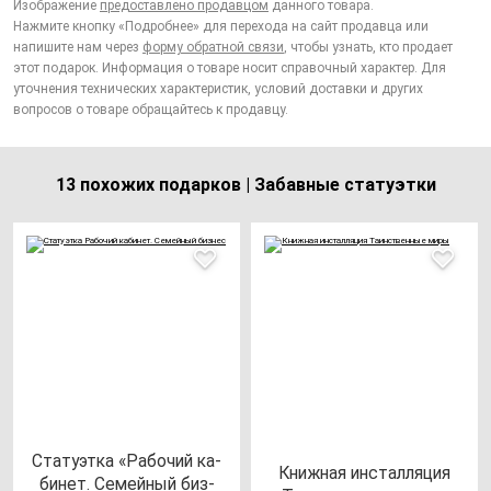
Изображение
предоставлено продавцом
данного товара.
Нажмите кнопку «Подробнее» для перехода на сайт продавца или
напишите нам через
форму обратной связи
, чтобы узнать, кто продает
этот подарок. Информация о товаре носит справочный характер. Для
уточнения технических характеристик, условий доставки и других
вопросов о товаре обращайтесь к продавцу.
13 похожих подарков | Забавные статуэтки
Ста­ту­эт­ка «Рабо­чий ка­
Книж­ная ин­стал­ля­ция
би­нет. Семей­ный биз­