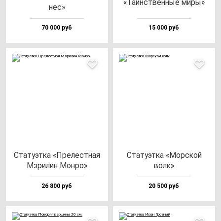
«Таинс­твен­ные ми­ры»
нес»
70 000 руб
15 000 руб
Ста­ту­эт­ка «Пре­лес­тная
Ста­ту­эт­ка «Мор­ской
Мэри­лин Мон­ро»
волк»
26 800 руб
20 500 руб