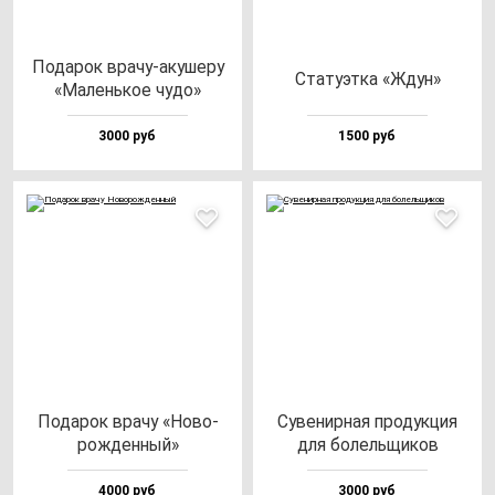
Пода­рок вра­чу-аку­ше­ру
Ста­ту­эт­ка «Ждун»
«Малень­кое чу­до»
3000 руб
1500 руб
Пода­рок вра­чу «Ново­
Суве­нир­ная про­дук­ция
рож­ден­ный»
для бо­лель­щи­ков
4000 руб
3000 руб