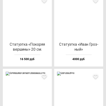
Ста­ту­эт­ка «Поко­ряя
Ста­ту­эт­ка «Иван Гроз­
вер­ши­ны» 20 см.
ный»
16 500 руб
4000 руб