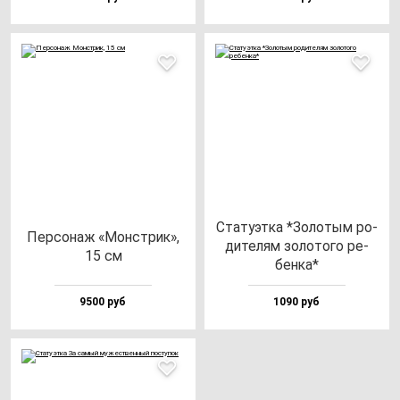
Ста­ту­эт­ка *Золо­тым ро­
Пер­со­наж «Монс­трик»,
ди­те­лям зо­ло­то­го ре­
15 см
бен­ка*
9500 руб
1090 руб