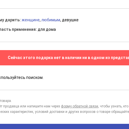
му дарить:
женщине
,
любимым
, девушке
ласть применения:
для дома
Сейчас этого подарка нет в наличии ни в одном из предста
спользуйтесь поиском.
товара.
йт продавца или напишите нам через
форму обратной связи
, чтобы узнать, к
еских характеристик, условий доставки и других вопросов о товаре обращайте