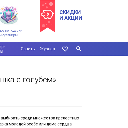
СКИДКИ
И АКЦИИ
ловые подарки
и сувениры
ер-
Советы
Журнал
сы
шка с голубем»
ся выбирать среди множества прелестных
арка молодой особе или даме сердца.