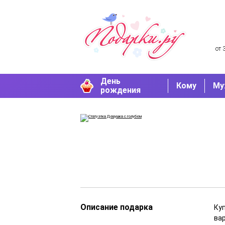
от 
День
Кому
Му
рождения
Описание подарка
Ку
ва