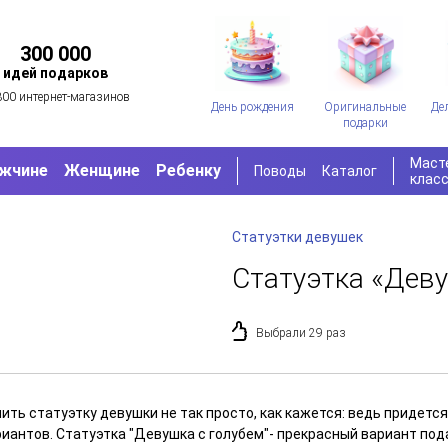
300 000
идей подарков
300 интернет-магазинов
День рождения
Оригинальные
Де
подарки
Маст
жчине
Женщине
Ребенку
Поводы
Каталог
клас
Статуэтки девушек
Статуэтка «Деву
Выбрали 29 раз
пить статуэтку девушки не так просто, как кажется: ведь придет
риантов. Статуэтка "Девушка с голубем"- прекрасный вариант под