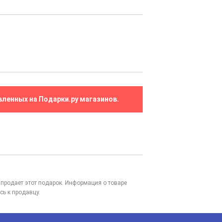
вленных на Подарки.ру магазинов.
то продает этот подарок. Информация о товаре
сь к продавцу.