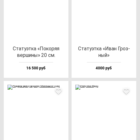
Ста­ту­эт­ка «Поко­ряя
Ста­ту­эт­ка «Иван Гроз­
вер­ши­ны» 20 см.
ный»
16 500 руб
4000 руб