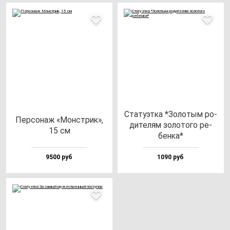
Ста­ту­эт­ка *Золо­тым ро­
Пер­со­наж «Монс­трик»,
ди­те­лям зо­ло­то­го ре­
15 см
бен­ка*
9500 руб
1090 руб