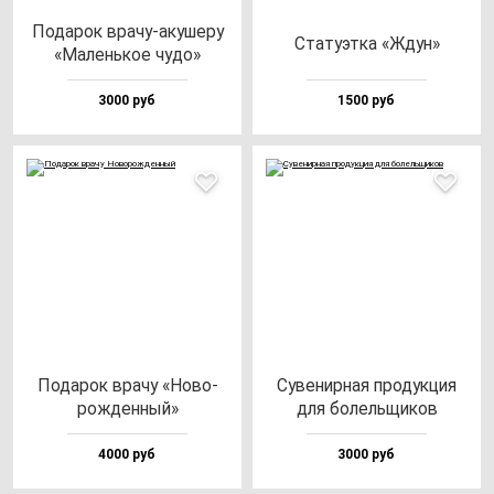
Пода­рок вра­чу-аку­ше­ру
Ста­ту­эт­ка «Ждун»
«Малень­кое чу­до»
3000 руб
1500 руб
Пода­рок вра­чу «Ново­
Суве­нир­ная про­дук­ция
рож­ден­ный»
для бо­лель­щи­ков
4000 руб
3000 руб