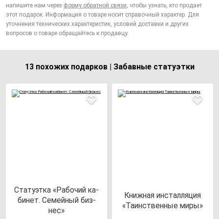
напишите нам через
форму обратной связи
, чтобы узнать, кто продает
этот подарок. Информация о товаре носит справочный характер. Для
уточнения технических характеристик, условий доставки и других
вопросов о товаре обращайтесь к продавцу.
13 похожих подарков | Забавные статуэтки
Ста­ту­эт­ка «Рабо­чий ка­
Книж­ная ин­стал­ля­ция
би­нет. Семей­ный биз­
«Таинс­твен­ные ми­ры»
нес»