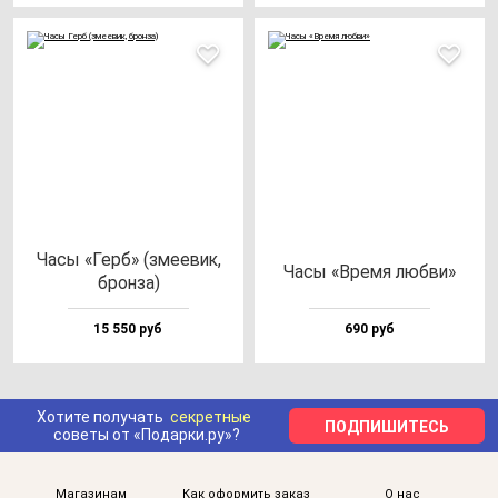
Часы «Герб» (зме­евик,
Часы «Вре­мя люб­ви»
брон­за)
15 550 руб
690 руб
Хотите получать
секретные
ПОДПИШИТЕСЬ
советы от «Подарки.ру»?
Магазинам
Как оформить заказ
О нас