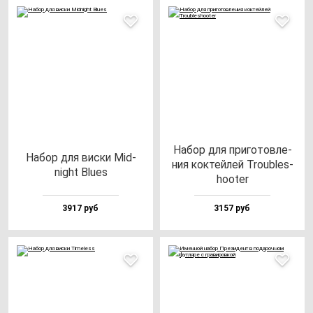
Набор для при­го­тов­ле­
Набор для вис­ки Mid­
ния кок­тей­лей Tro­ub­les­
night Blu­es
ho­oter
3917 руб
3157 руб