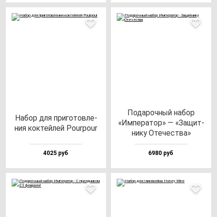
Пода­роч­ный на­бор
Набор для при­го­тов­ле­
«Импе­ра­тор» — «Защит­
ния кок­тей­лей Pour­po­ur
ни­ку Оте­чес­тва»
4025 руб
6980 руб