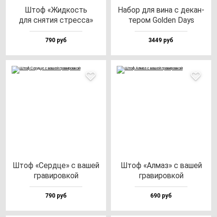
Штоф «Жид­кость
Набор для ви­на с де­кан­
для сня­тия стрес­са»
те­ром Gol­den Days
790 руб
3449 руб
Штоф «Сер­дце» с ва­шей
Штоф «Алмаз» с ва­шей
гра­ви­ров­кой
гра­ви­ров­кой
790 руб
690 руб