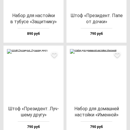
Набор для нас­той­ки
Штоф «Пре­зи­дент. Папе
в ту­бу­се «Защит­ни­ку»
от доч­ки»
890 руб
790 руб
Штоф «Пре­зи­дент. Луч­
Набор для до­маш­ней
ше­му дру­гу»
нас­той­ки «Имен­ной»
790 руб
790 руб