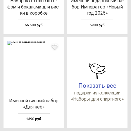
Набор «Охо­та» с што­
Имен­ной по­да­роч­ный на­
фом и бо­ка­ла­ми для вис­
бор Импе­ра­тор «Новый
ки в ко­роб­ке
год 2025»
66 500 руб
6980 руб
Показать все
по­дар­ки из кол­лек­ции
«Набо­ры для спир­тно­го»
Имен­ной вин­ный на­бор
«Для неё»
1390 руб