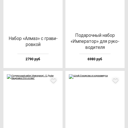
Пода­роч­ный на­бор
Набор «Алмаз» с гра­ви­
«Импе­ра­тор» для ру­ко­
ров­кой
во­ди­те­ля
2790 руб
6980 руб