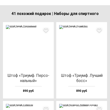
41 похожий подарок | Наборы для спиртного
Штоф «Три­умф. Пер­со­
Штоф «Три­умф. Луч­ший
наль­ный»
босс»
890 руб
890 руб