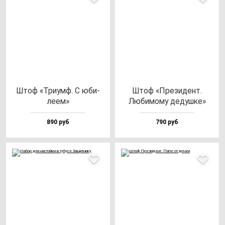
Штоф «Три­умф. С юби­
Штоф «Пре­зи­дент.
ле­ем»
Люби­мо­му де­душ­ке»
890 руб
790 руб