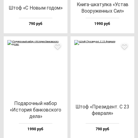
Кни­га-шка­тул­ка «Устав
Штоф «С Новым го­дом»
Воору­жен­ных Сил»
790 руб
1990 руб
Пода­роч­ный на­бор
Штоф «Пре­зи­дент. С 23
«Исто­рия бан­ков­ско­го
фев­ра­ля»
де­ла»
1990 руб
790 руб