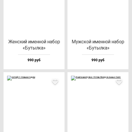
Жен­ский имен­ной на­бор
Муж­ской имен­ной на­бор
«Бутыл­ка»
«Бутыл­ка»
990 руб
990 руб