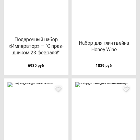
Пода­роч­ный на­бор
Набор для глин­твей­на
«Импе­ра­тор» — "С праз­
Honey Wine
дни­ком 23 фев­ра­ля!"
6980 руб
1839 руб