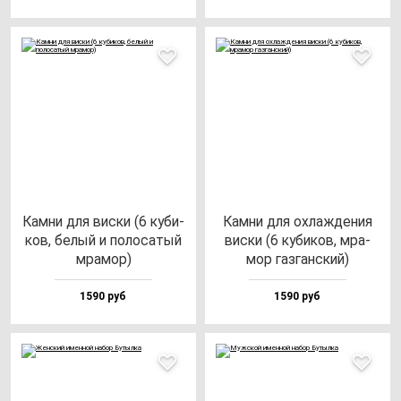
Кам­ни для вис­ки (6 ку­би­
Кам­ни для ох­лаж­де­ния
ков, бе­лый и по­ло­са­тый
вис­ки (6 ку­би­ков, мра­
мра­мор)
мор газ­ган­ский)
1590 руб
1590 руб