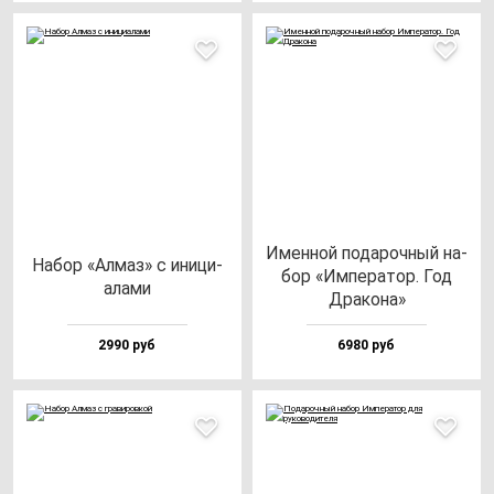
Имен­ной по­да­роч­ный на­
Набор «Алмаз» с ини­ци­
бор «Импе­ра­тор. Год
ала­ми
Дра­ко­на»
2990 руб
6980 руб