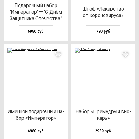
Пода­роч­ный на­бор
Штоф «Лекарс­тво
'Импе­ра­тор' — 'С Днём
от ко­ро­но­ви­ру­са»
Защит­ни­ка Оте­чес­тва!'
6980 руб
790 руб
Имен­ной по­да­роч­ный на­
Набор «Пре­муд­рый вис­
бор «Импе­ра­тор»
карь»
6980 руб
2989 руб