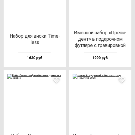
Имен­ной на­бор «Пре­зи­
Набор для вис­ки Time­
дент» в по­да­роч­ном
less
фут­ля­ре с гра­ви­ров­кой
1630 руб
1990 руб