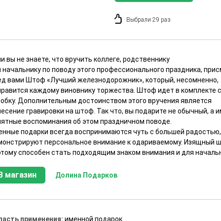
Выбрали 29 раз
и вы не знаете, что вручить коллеге, родственнику
и начальнику по поводу этого профессионального праздника, при
ед вами Штоф «Лучший железнодорожник», который, несомненно,
нравится каждому виновнику торжества. Штоф идет в комплекте с
робку. Дополнительным достоинством этого вручения является
есение гравировки на штоф. Так что, вы подарите не обычный, а 
иятные воспоминания об этом праздничном поводе.
енные подарки всегда воспринимаются чуть с большей радостью, 
монстрируют персональное внимание к одариваемому. Изящный ш
этому способен стать подходящим знаком внимания и для началь
В магазин
Долина Подарков
ласть применения:
именной подарок