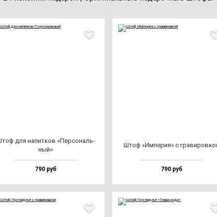
тоф для на­пит­ков «Пер­со­наль­
Штоф «Импе­рия» с гра­ви­ров­ко
ный»
790 руб
790 руб