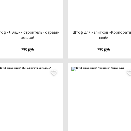
оф «Луч­ший стро­итель» с гра­ви­
Штоф для на­пит­ков «Кор­по­ра­ти
ров­кой
ный»
790 руб
790 руб