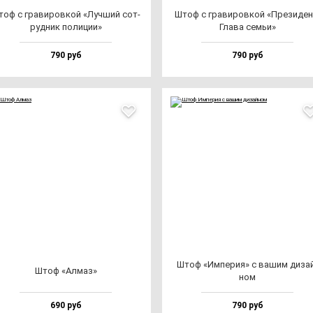
оф с гра­ви­ров­кой «Луч­ший сот­
Штоф с гра­ви­ров­кой «Пре­зи­ден
руд­ник по­ли­ции»
Гла­ва семьи»
790 руб
790 руб
Штоф «Импе­рия» с ва­шим ди­за
Штоф «Алмаз»
ном
690 руб
790 руб