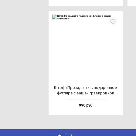
Штоф «Пре­зи­дент» в по­да­роч­ном
фут­ля­ре с ва­шей гра­ви­ров­кой
990 руб