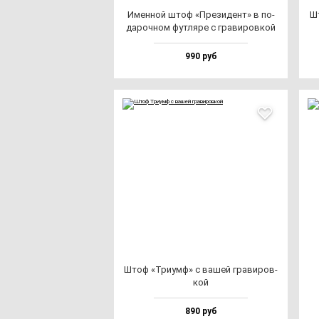
Имен­ной штоф «Пре­зи­дент» в по­
Шт
да­роч­ном фут­ля­ре с гра­ви­ров­кой
990 руб
Штоф «Три­умф» с ва­шей гра­ви­ров­
кой
890 руб