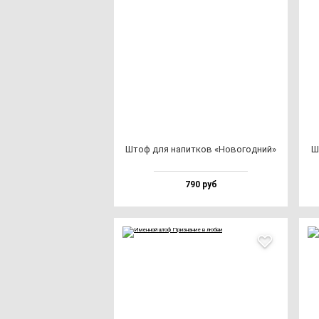
Штоф для на­пит­ков «Ново­год­ний»
Ш
790 руб