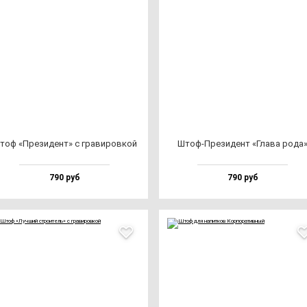
тоф «Пре­зи­дент» с гра­ви­ров­кой
Штоф-Пре­зи­дент «Гла­ва ро­да
790 руб
790 руб