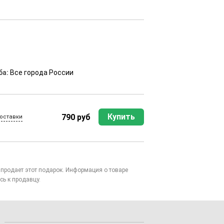
ба:
Все города России
Купить
790 руб
оставки
то продает этот подарок. Информация о товаре
сь к продавцу.