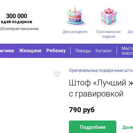
300 000
идей подарков
300 интернет-магазинов
День рождения
Оригинальные
Де
подарки
Маст
жчине
Женщине
Ребенку
Поводы
Каталог
клас
Оригинальные подарочные шт
Штоф «Лучший 
с гравировкой
790
руб
Подробнее
Доли