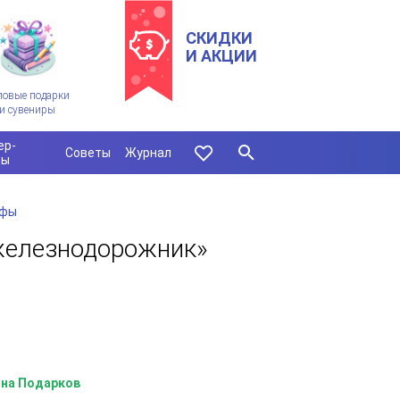
СКИДКИ
И АКЦИИ
ловые подарки
и сувениры
ер-
Советы
Журнал
сы
офы
железнодорожник»
на Подарков