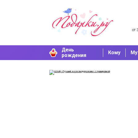
от 
День
Кому
Му
рождения