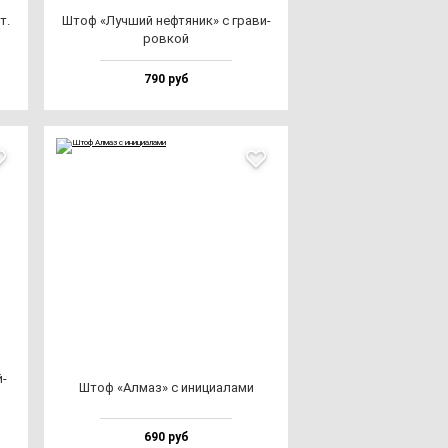
т.
Штоф «Луч­ший неф­тя­ник» с гра­ви­
ров­кой
790 руб
й­
Штоф «Алмаз» с ини­ци­ала­ми
690 руб