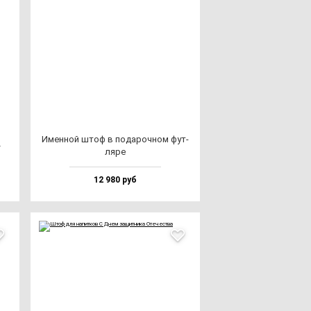
Имен­ной штоф в по­да­роч­ном фут­
»
ля­ре
12 980 руб