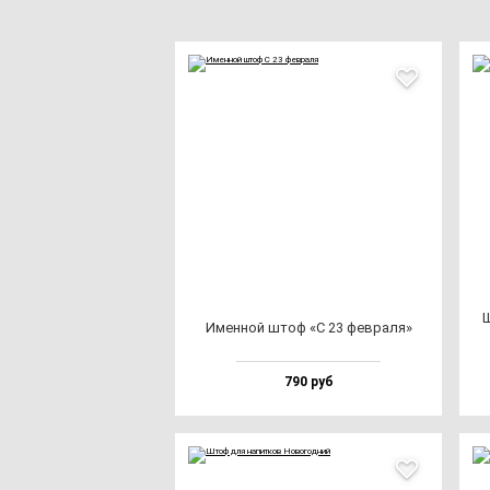
Ш
Имен­ной штоф «С 23 фев­ра­ля»
790 руб