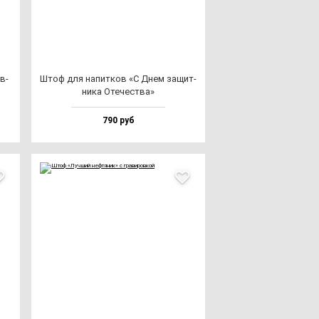
в­
Штоф для на­пит­ков «С Днем за­щит­
ни­ка Оте­чес­тва»
790 руб