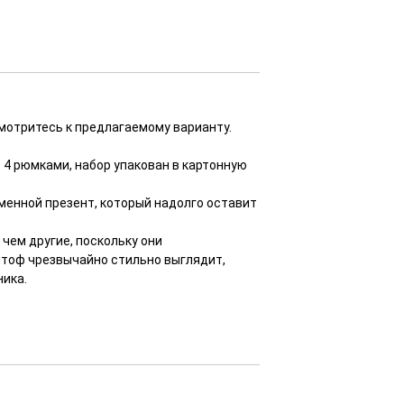
смотритесь к предлагаемому варианту.
 4 рюмками, набор упакован в картонную
именной презент, который надолго оставит
чем другие, поскольку они
тоф чрезвычайно стильно выглядит,
ника.