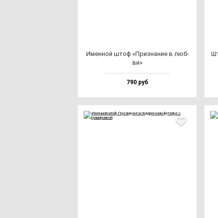
Имен­ной штоф «Приз­на­ние в люб­
Шт
ви»
790 руб