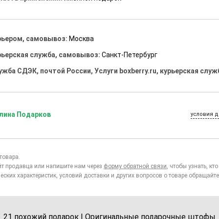
рьером, самовывоз:
Москва
рьерская служба, самовывоз:
Санкт-Петербург
ужба СДЭК, почтой России, Услуги boxberry.ru, курьерская служ
лина Подарков
условия д
товара.
йт продавца или напишите нам через
форму обратной связи
, чтобы узнать, к
еских характеристик, условий доставки и других вопросов о товаре обращайте
21 похожий подарок | Оригинальные подарочные штофы