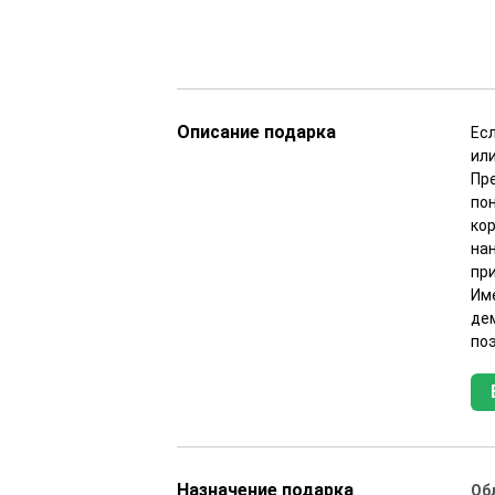
Описание подарка
Есл
ил
Пр
по
ко
нан
пр
Им
де
по
Назначение подарка
Об