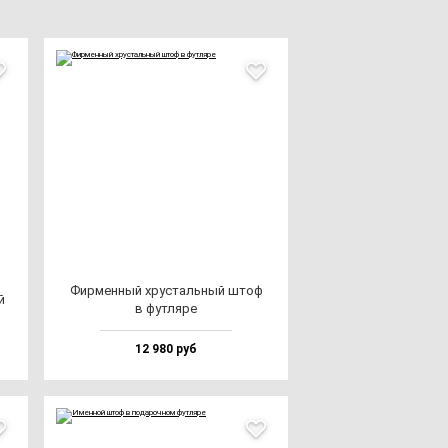
Фир­мен­ный хрус­таль­ный штоф
й
в фут­ля­ре
12 980 руб