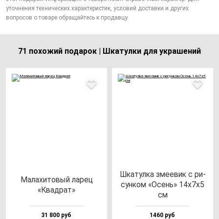
уточнения технических характеристик, условий доставки и других
вопросов о товаре обращайтесь к продавцу.
71 похожий подарок | Шкатулки для украшений
Шка­тул­ка зме­евик с ри­
Мала­хи­то­вый ла­рец
сун­ком «Осень» 14х7х5
«Квад­рат»
см
31 800 руб
1460 руб