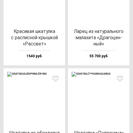
Кра­си­вая шка­тул­ка
Ларец из на­ту­раль­но­го
с рас­пис­ной крыш­кой
ма­ла­хи­та «Дра­го­цен­
«Рас­свет»
ный»
1540 руб
55 700 руб
Шка­тул­ка из об­си­ди­ана
Шка­тул­ка «Пуд­ре­ни­ца»