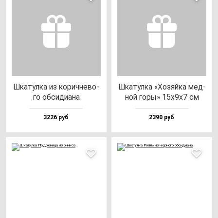
Шка­тул­ка из ко­рич­не­во­
Шка­тул­ка «Хозяй­ка мед­
го об­си­ди­ана
ной го­ры» 15х9х7 см
3226 руб
2390 руб