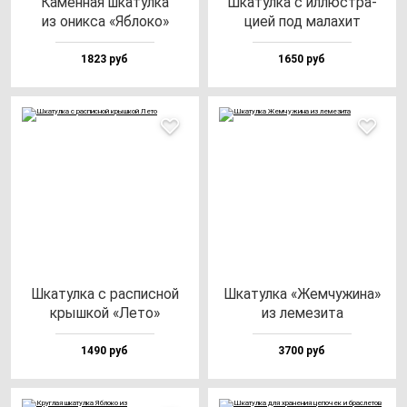
Камен­ная шка­тул­ка
Шка­тул­ка с ил­люс­тра­
из оник­са «Ябло­ко»
цией под ма­ла­хит
1823 руб
1650 руб
Шка­тул­ка с рас­пис­ной
Шка­тул­ка «Жем­чу­жи­на»
крыш­кой «Лето»
из ле­ме­зи­та
1490 руб
3700 руб