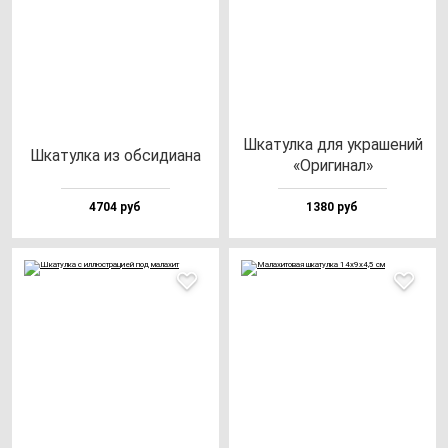
Шка­тул­ка для ук­ра­ше­ний
Шка­тул­ка из об­си­ди­ана
«Ори­ги­нал»
4704 руб
1380 руб