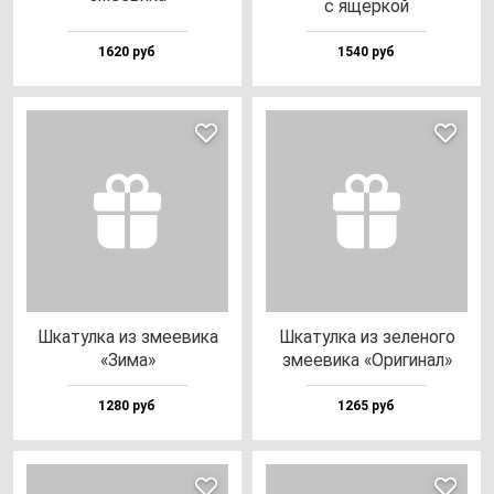
с ящер­кой
1620 руб
1540 руб
Шка­тул­ка из зме­еви­ка
Шка­тул­ка из зе­ле­но­го
«Зима»
зме­еви­ка «Ори­ги­нал»
1280 руб
1265 руб