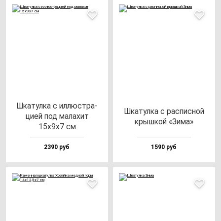
Шка­тул­ка с ил­люс­тра­
Шка­тул­ка с рас­пис­ной
цией под ма­ла­хит
крыш­кой «Зима»
15х9х7 см
2390 руб
1590 руб