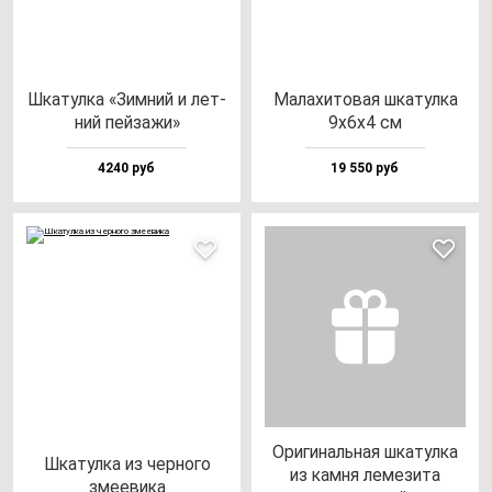
Шка­тул­ка «Зим­ний и лет­
Мала­хи­то­вая шка­тул­ка
ний пей­за­жи»
9х6х4 см
4240 руб
19 550 руб
Ори­ги­наль­ная шка­тул­ка
Шка­тул­ка из чер­но­го
из кам­ня ле­ме­зи­та
зме­еви­ка