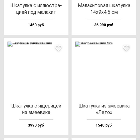
Шка­тул­ка с ил­люс­тра­
Мала­хи­то­вая шка­тул­ка
цией под ма­ла­хит
14х9х4,5 см
1460 руб
36 990 руб
Шка­тул­ка с яще­ри­цей
Шка­тул­ка из зме­еви­ка
из зме­еви­ка
«Лето»
3990 руб
1540 руб