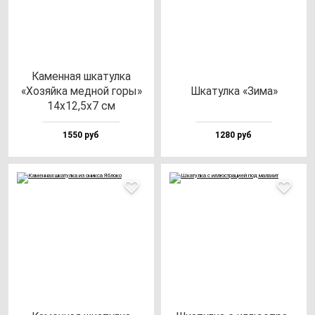
Камен­ная шка­тул­ка
«Хозяй­ка мед­ной го­ры»
Шка­тул­ка «Зима»
14х12,5х7 см
1550 руб
1280 руб