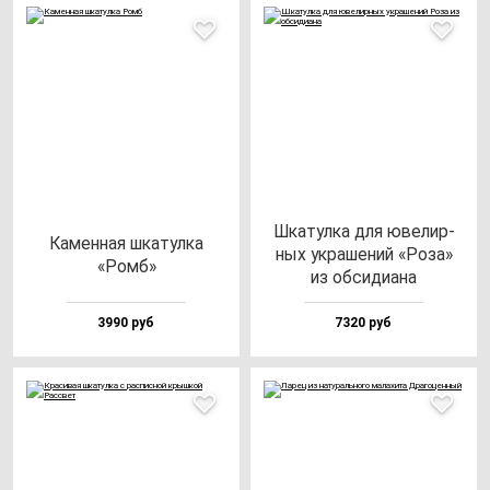
Шка­тул­ка для юве­лир­
Камен­ная шка­тул­ка
ных ук­ра­ше­ний «Роза»
«Ромб»
из об­си­ди­ана
3990 руб
7320 руб