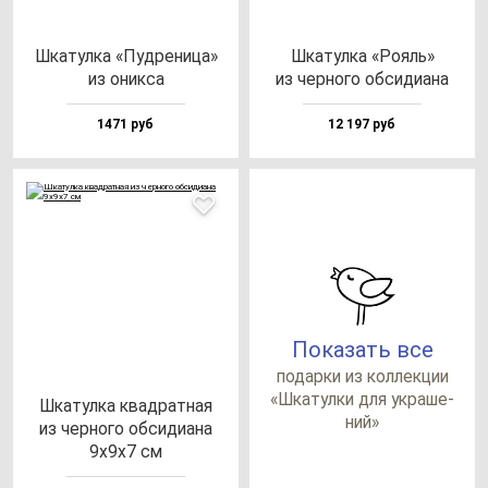
Шка­тул­ка «Пуд­ре­ни­ца»
Шка­тул­ка «Рояль»
из оник­са
из чер­но­го об­си­ди­ана
1471 руб
12 197 руб
Показать все
по­дар­ки из кол­лек­ции
«Шка­тул­ки для ук­ра­ше­
Шка­тул­ка квад­рат­ная
ний»
из чер­но­го об­си­ди­ана
9х9х7 см