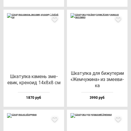
Шка­тул­ка для би­жу­те­рии
Шка­тул­ка ка­мень зме­
«Жем­чу­жи­на» из зме­еви­
евик, кре­но­ид 14х8х8 см
ка
1870 руб
3990 руб