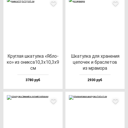
Круг­лая шка­тул­ка «Ябло­
Шка­тул­ка для хра­не­ния
ко» из оник­са10,3х10,3х9
це­по­чек и брас­ле­тов
см
из мра­мо­ра
3780 руб
2930 руб