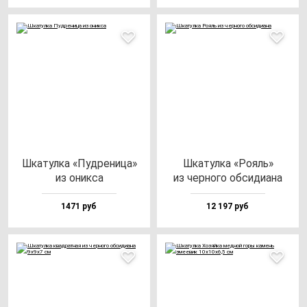
Шка­тул­ка «Пуд­ре­ни­ца»
Шка­тул­ка «Рояль»
из оник­са
из чер­но­го об­си­ди­ана
1471 руб
12 197 руб