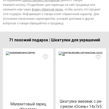
Изображение
предоставлено продавцом
данного товара.
Нажмите кнопку «Подробнее» для перехода на сайт продавца или
напишите нам через
форму обратной связи
, чтобы узнать, кто продает
этот подарок. Информация о товаре носит справочный характер. Для
уточнения технических характеристик, условий доставки и других
вопросов о товаре обращайтесь к продавцу.
71 похожий подарок | Шкатулки для украшений
Шка­тул­ка зме­евик с ри­
Мала­хи­то­вый ла­рец
сун­ком «Осень» 14х7х5