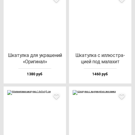
Шка­тул­ка для ук­ра­ше­ний
Шка­тул­ка с ил­люс­тра­
«Ори­ги­нал»
цией под ма­ла­хит
1380 руб
1460 руб