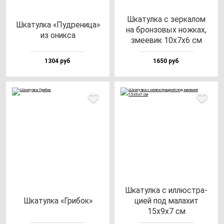
Шка­тул­ка с зер­ка­лом
Шка­тул­ка «Пуд­ре­ни­ца»
на брон­зо­вых нож­ках,
из оник­са
зме­евик 10х7х6 см
1304 руб
1650 руб
Шка­тул­ка с ил­люс­тра­
Шка­тул­ка «Гри­бок»
цией под ма­ла­хит
15х9х7 см