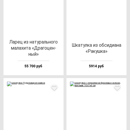
Ларец из на­ту­раль­но­го
Шка­тул­ка из об­си­ди­ана
ма­ла­хи­та «Дра­го­цен­
«Ракуш­ка»
ный»
55 700 руб
5914 руб