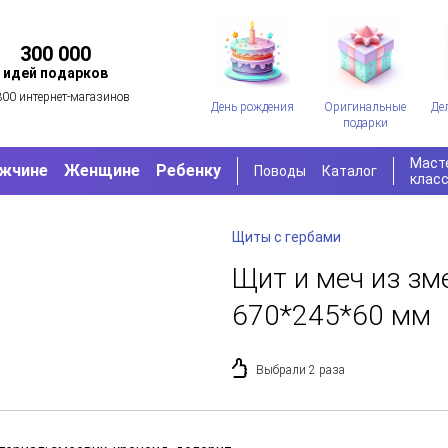
300 000
идей подарков
300 интернет-магазинов
День рождения
Оригинальные
Де
подарки
Маст
жчине
Женщине
Ребенку
Поводы
Каталог
клас
Щиты с гербами
Щит и меч из зм
670*245*60 мм
Выбрали 2 раза