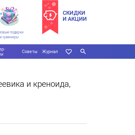
СКИДКИ
И АКЦИИ
ловые подарки
и сувениры
ер-
Советы
Журнал
сы
еевика и креноида,