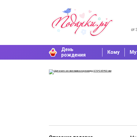
от 
День
Кому
Му
рождения