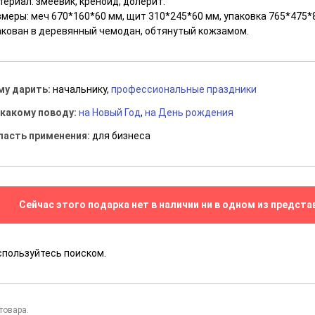
ериал: змеевик, креноид, долерит.
змеры: меч 670*160*60 мм, щит 310*245*60 мм, упаковка 765*475*
акован в деревянный чемодан, обтянутый кожзамом.
му дарить:
начальнику,
профессиональные праздники
 какому поводу:
на Новый Год
,
на День рождения
ласть применения:
для бизнеса
Сейчас этого подарка нет в наличии ни в одном из предста
спользуйтесь поиском.
товара.