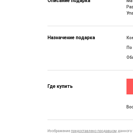
Описание подарка
Мат
Ра
Уп
Назначение подарка
Ко
По
Об
Где купить
Во
Изображение
предоставлено продавцом
данного 