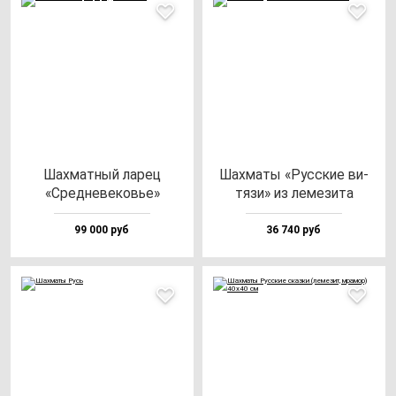
Шах­мат­ный ла­рец
Шах­ма­ты «Рус­ские ви­
«Сред­не­ве­ковье»
тя­зи» из ле­ме­зи­та
99 000 руб
36 740 руб