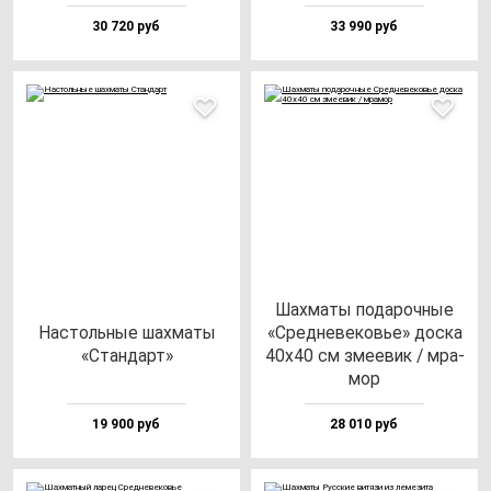
30 720 руб
33 990 руб
Шах­ма­ты по­да­роч­ные
Нас­толь­ные шах­ма­ты
«Сред­не­ве­ковье» дос­ка
«Стан­дарт»
40х40 см зме­евик / мра­
мор
19 900 руб
28 010 руб