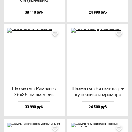
см (зме­евик)
38 110 руб
24 990 руб
Шах­ма­ты «Рим­ля­не»
Шах­ма­ты «Бит­ва» из ра­
36х36 см зме­евик
ку­шеч­ни­ка и мра­мо­ра
33 990 руб
24 500 руб