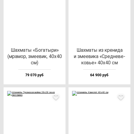
Шах­ма­ты «Бога­ты­ри»
Шах­ма­ты из кре­ни­да
(мра­мор, зме­евик, 40х40
и зме­еви­ка «Сред­не­ве­
см)
ковье» 40х40 см
79 070 руб
64 900 руб