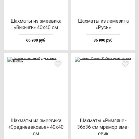
Шах­ма­ты из зме­еви­ка
Шах­ма­ты из ле­ме­зи­та
«Викин­ги» 40х40 см
«Русь»
66 900 руб
36 990 руб
Шах­ма­ты из зме­еви­ка
Шах­ма­ты «Рим­ля­не»
«Сред­не­ве­ковье» 40х40
36х36 см мра­мор зме­
см
евик