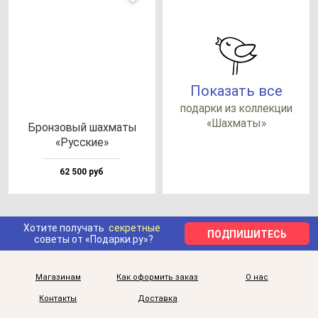
Показать все
по­дар­ки из кол­лек­ции
«Шах­ма­ты»
Брон­зо­вый шах­ма­ты
«Рус­ские»
62 500 руб
Хотите получать
секретные
ПОДПИШИТЕСЬ
советы от «Подарки.ру»?
Магазинам
Как оформить заказ
О нас
Контакты
Доставка