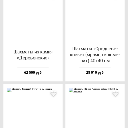
Шах­ма­ты «Сред­не­ве­
Шах­ма­ты из кам­ня
ковье» (мра­мор и ле­ме­
«Дере­вен­ские»
зит) 40х40 см
62 500 руб
28 010 руб