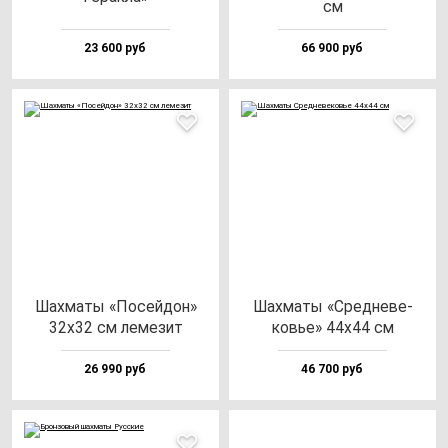
см
23 600 руб
66 900 руб
Шах­ма­ты «Посей­дон»
Шах­ма­ты «Сред­не­ве­
32х32 см ле­ме­зит
ковье» 44х44 см
26 990 руб
46 700 руб