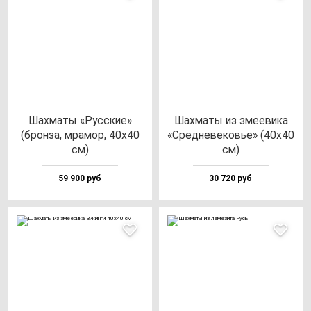
Шах­ма­ты «Рус­ские»
Шах­ма­ты из зме­еви­ка
(брон­за, мра­мор, 40х40
«Сред­не­ве­ковье» (40х40
см)
см)
59 900 руб
30 720 руб