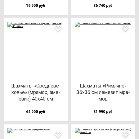
19 900 руб
36 740 руб
Шах­ма­ты «Сред­не­ве­
Шах­ма­ты «Рим­ля­не»
ковье» (мра­мор, зме­
36х36 см ле­ме­зит мра­
евик) 40х40 см
мор
64 900 руб
31 990 руб