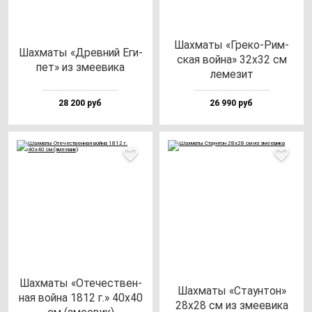
Шах­ма­ты «Гре­ко-Рим­
Шах­ма­ты «Древ­ний Еги­
ская вой­на» 32х32 см
пет» из зме­еви­ка
ле­ме­зит
28 200 руб
26 990 руб
Шах­ма­ты «Оте­чес­твен­
Шах­ма­ты «Ста­ун­тон»
ная вой­на 1812 г.» 40х40
28х28 см из зме­еви­ка