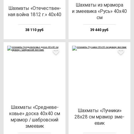
Шах­ма­ты из мра­мо­ра
Шах­ма­ты «Оте­чес­твен­
и зме­еви­ка «Русь» 40х40
ная вой­на 1812 г.» 40х40
см
38 110 руб
39 440 руб
Шах­ма­ты «Сред­не­ве­
Шах­ма­ты «Луч­ни­ки»
ковье» дос­ка 40х40 см
28х28 см мра­мор зме­
мра­мор / шаб­ров­ский
евик
зме­евик