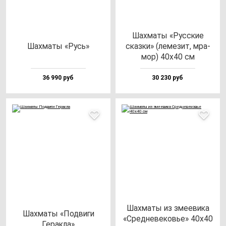
Шах­ма­ты «Рус­ские
Шах­ма­ты «Русь»
сказ­ки» (ле­ме­зит, мра­
мор) 40х40 см
36 990 руб
30 230 руб
Шах­ма­ты из зме­еви­ка
Шах­ма­ты «Под­ви­ги
«Сред­не­ве­ковье» 40х40
Герак­ла»