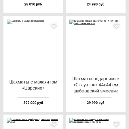
28 010 руб
24 990 руб
Шах­ма­ты по­да­роч­ные
Шах­ма­ты с ма­ла­хи­том
«Ста­ун­тон» 44х44 см
«Цар­ские»
шаб­ров­ский зме­евик
399 000 руб
29 990 руб