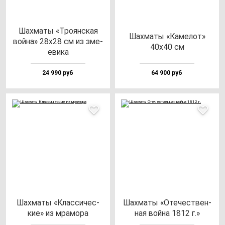
Шах­ма­ты «Тро­ян­ская
Шах­ма­ты «Каме­лот»
вой­на» 28х28 см из зме­
40х40 см
еви­ка
24 990 руб
64 900 руб
Шах­ма­ты «Клас­си­чес­
Шах­ма­ты «Оте­чес­твен­
кие» из мра­мо­ра
ная вой­на 1812 г.»