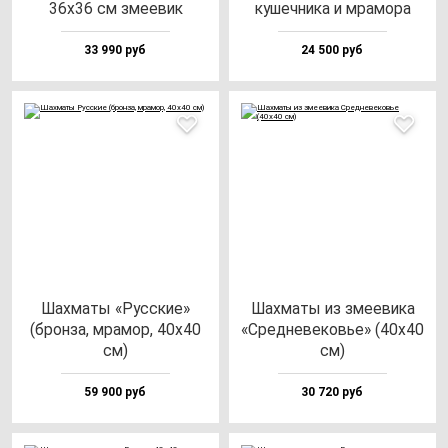
36х36 см зме­евик
ку­шеч­ни­ка и мра­мо­ра
33 990 руб
24 500 руб
Шах­ма­ты «Рус­ские»
Шах­ма­ты из зме­еви­ка
(брон­за, мра­мор, 40х40
«Сред­не­ве­ковье» (40х40
см)
см)
59 900 руб
30 720 руб