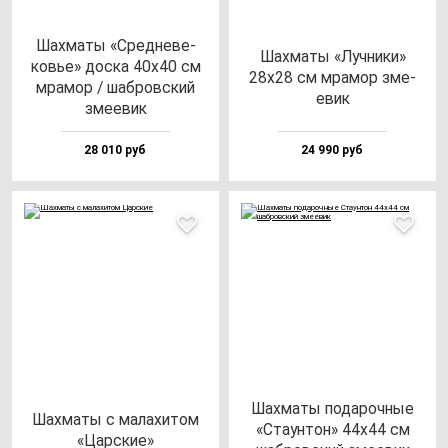
Шах­ма­ты «Сред­не­ве­
Шах­ма­ты «Луч­ни­ки»
ковье» дос­ка 40х40 см
28х28 см мра­мор зме­
мра­мор / шаб­ров­ский
евик
зме­евик
28 010 руб
24 990 руб
Шах­ма­ты по­да­роч­ные
Шах­ма­ты с ма­ла­хи­том
«Ста­ун­тон» 44х44 см
«Цар­ские»