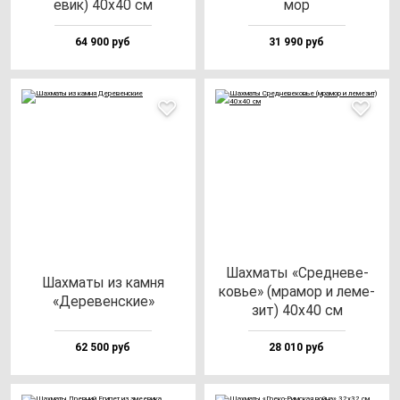
евик) 40х40 см
мор
64 900 руб
31 990 руб
Шах­ма­ты «Сред­не­ве­
Шах­ма­ты из кам­ня
ковье» (мра­мор и ле­ме­
«Дере­вен­ские»
зит) 40х40 см
62 500 руб
28 010 руб