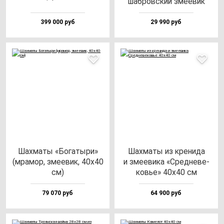
шаб­ров­ский зме­евик
399 000 руб
29 990 руб
Шах­ма­ты «Бога­ты­ри»
Шах­ма­ты из кре­ни­да
(мра­мор, зме­евик, 40х40
и зме­еви­ка «Сред­не­ве­
см)
ковье» 40х40 см
79 070 руб
64 900 руб