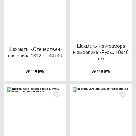
Шах­ма­ты из мра­мо­ра
Шах­ма­ты «Оте­чес­твен­
и зме­еви­ка «Русь» 40х40
ная вой­на 1812 г.» 40х40
см
38 110 руб
39 440 руб