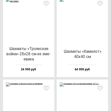
Шах­ма­ты «Тро­ян­ская
Шах­ма­ты «Каме­лот»
вой­на» 28х28 см из зме­
40х40 см
еви­ка
24 990 руб
64 900 руб