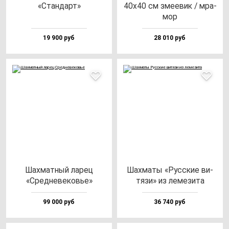
«Стан­дарт»
40х40 см зме­евик / мра­
мор
19 900 руб
28 010 руб
Шах­мат­ный ла­рец
Шах­ма­ты «Рус­ские ви­
«Сред­не­ве­ковье»
тя­зи» из ле­ме­зи­та
99 000 руб
36 740 руб