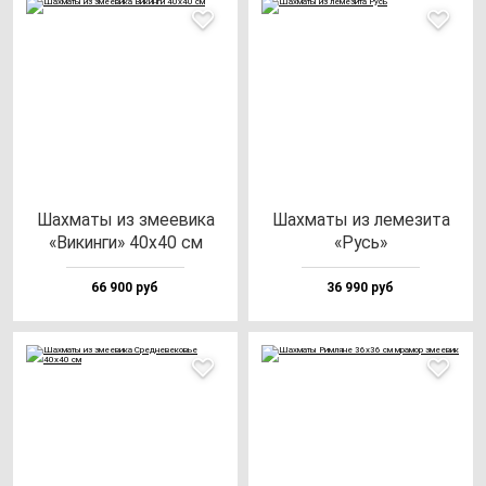
Шах­ма­ты из зме­еви­ка
Шах­ма­ты из ле­ме­зи­та
«Викин­ги» 40х40 см
«Русь»
66 900 руб
36 990 руб