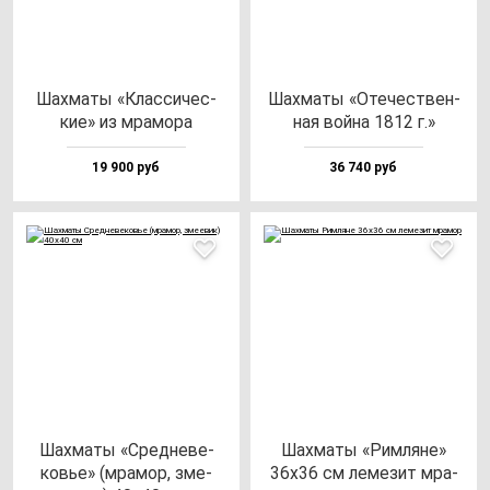
Шах­ма­ты «Клас­си­чес­
Шах­ма­ты «Оте­чес­твен­
кие» из мра­мо­ра
ная вой­на 1812 г.»
19 900 руб
36 740 руб
Шах­ма­ты «Сред­не­ве­
Шах­ма­ты «Рим­ля­не»
ковье» (мра­мор, зме­
36х36 см ле­ме­зит мра­