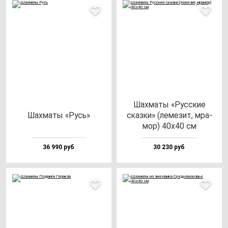
Шах­ма­ты «Рус­ские
Шах­ма­ты «Русь»
сказ­ки» (ле­ме­зит, мра­
мор) 40х40 см
36 990 руб
30 230 руб