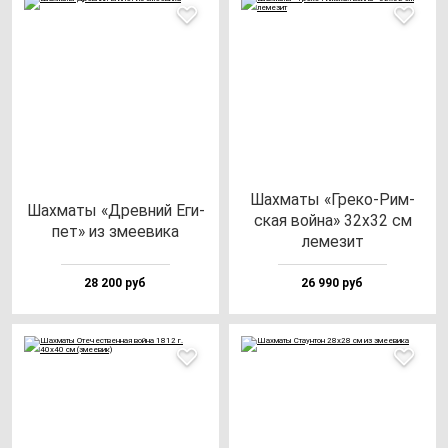
Шах­ма­ты «Гре­ко-Рим­
Шах­ма­ты «Древ­ний Еги­
ская вой­на» 32х32 см
пет» из зме­еви­ка
ле­ме­зит
28 200 руб
26 990 руб