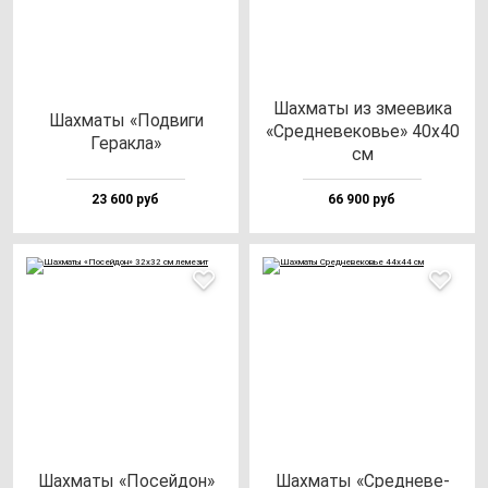
Шах­ма­ты из зме­еви­ка
Шах­ма­ты «Под­ви­ги
«Сред­не­ве­ковье» 40х40
Герак­ла»
см
23 600 руб
66 900 руб
Шах­ма­ты «Посей­дон»
Шах­ма­ты «Сред­не­ве­