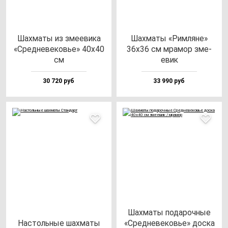
Шах­ма­ты из зме­еви­ка
Шах­ма­ты «Рим­ля­не»
«Сред­не­ве­ковье» 40х40
36х36 см мра­мор зме­
см
евик
30 720 руб
33 990 руб
Шах­ма­ты по­да­роч­ные
Нас­толь­ные шах­ма­ты
«Сред­не­ве­ковье» дос­ка