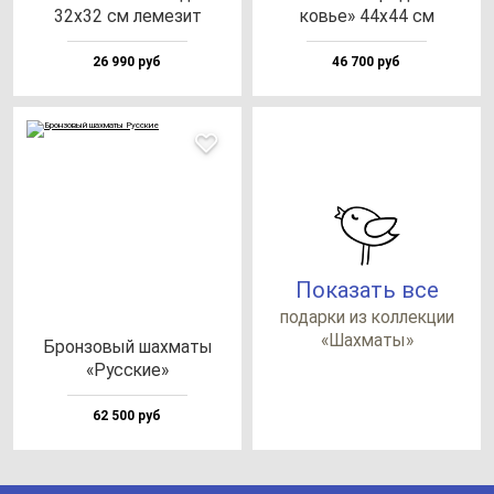
32х32 см ле­ме­зит
ковье» 44х44 см
26 990 руб
46 700 руб
Показать все
по­дар­ки из кол­лек­ции
«Шах­ма­ты»
Брон­зо­вый шах­ма­ты
«Рус­ские»
62 500 руб