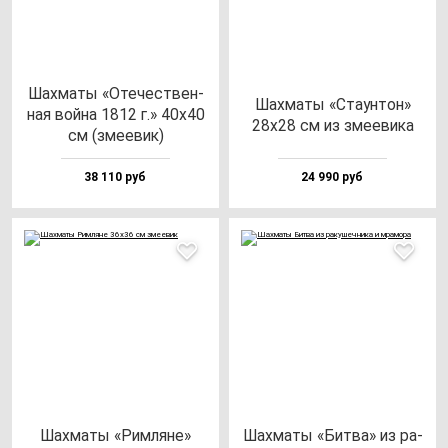
Шах­ма­ты «Оте­чес­твен­
Шах­ма­ты «Ста­ун­тон»
ная вой­на 1812 г.» 40х40
28х28 см из зме­еви­ка
см (зме­евик)
38 110 руб
24 990 руб
Шах­ма­ты «Рим­ля­не»
Шах­ма­ты «Бит­ва» из ра­