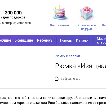
300 000
идей подарков
300 интернет-магазинов
День рождения
Оригинальные
Де
подарки
Маст
жчине
Женщине
Ребенку
Поводы
Каталог
клас
Рюмки и стопки
Рюмка «Изящна
Выбрали 6 раз
егда приятно побыть в компании хороших друзей, разделить с ним
личеством хорошего алкоголя. Еще большее наслаждение от проц