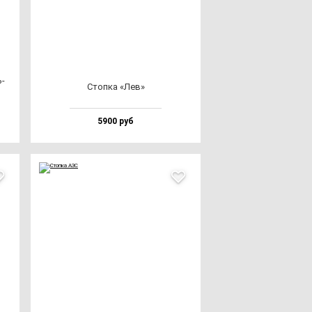
ь­
Стоп­ка «Лев»
5900 руб