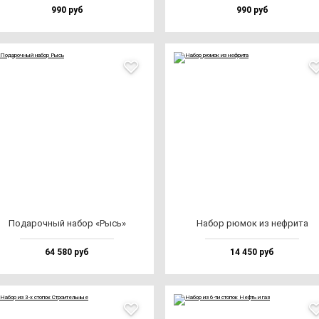
990 руб
990 руб
Пода­роч­ный на­бор «Рысь»
Набор рю­мок из неф­ри­та
64 580 руб
14 450 руб