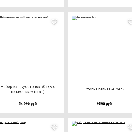
Набор из двух сто­пок «Отдых
Стоп­ка гиль­за «Орел»
на мос­ти­ке» (агат)
54 990 руб
9590 руб