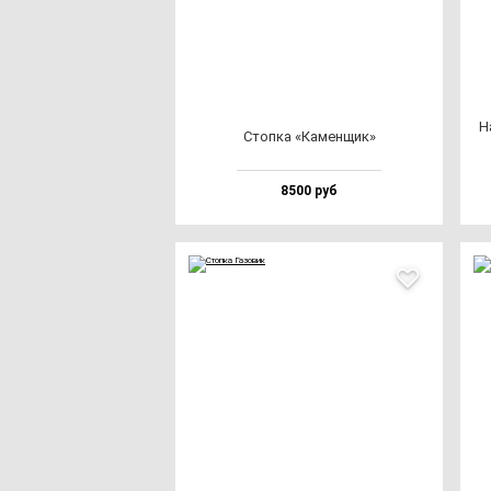
Н
Стоп­ка «Камен­щик»
8500 руб