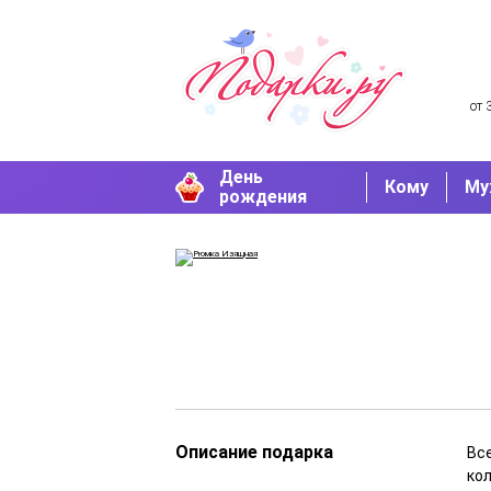
от 
День
Кому
Му
рождения
Описание подарка
Вс
ко