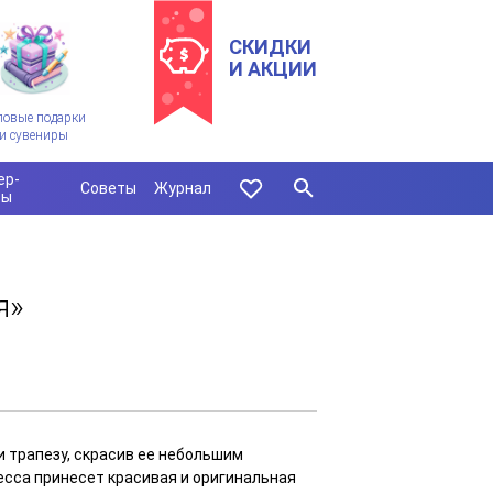
СКИДКИ
И АКЦИИ
ловые подарки
и сувениры
ер-
Советы
Журнал
сы
я»
и трапезу, скрасив ее небольшим
есса принесет красивая и оригинальная