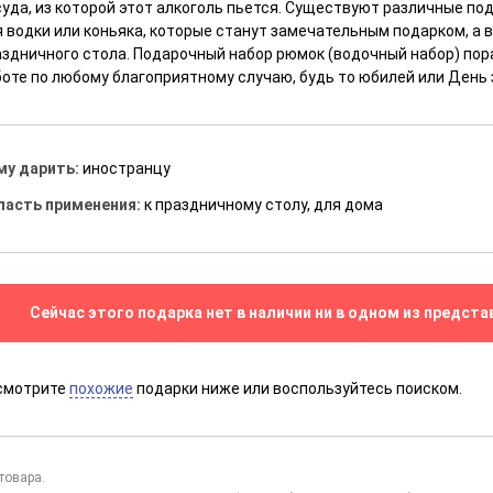
суда, из которой этот алкоголь пьется. Существуют различные п
я водки или коньяка, которые станут замечательным подарком, а
аздничного стола. Подарочный набор рюмок (водочный набор) пор
боте по любому благоприятному случаю, будь то юбилей или День
му дарить:
иностранцу
ласть применения:
к праздничному столу, для дома
Сейчас этого подарка нет в наличии ни в одном из предста
смотрите
похожие
подарки ниже или воспользуйтесь поиском.
товара.