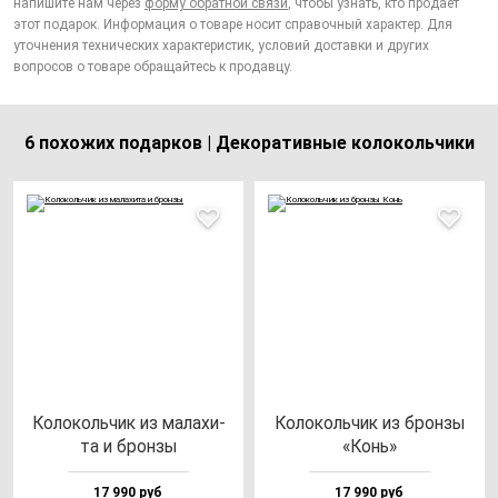
напишите нам через
форму обратной связи
, чтобы узнать, кто продает
этот подарок. Информация о товаре носит справочный характер. Для
уточнения технических характеристик, условий доставки и других
вопросов о товаре обращайтесь к продавцу.
6 похожих подарков | Декоративные колокольчики
Коло­коль­чик из ма­ла­хи­
Коло­коль­чик из брон­зы
та и брон­зы
«Конь»
17 990 руб
17 990 руб