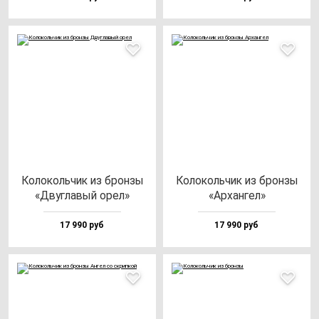
Коло­коль­чик из брон­зы
Коло­коль­чик из брон­зы
«Двуг­ла­вый орел»
«Архан­гел»
17 990 руб
17 990 руб