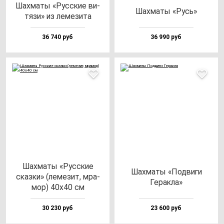
Шах­ма­ты «Рус­ские ви­
Шах­ма­ты «Русь»
тя­зи» из ле­ме­зи­та
36 740 руб
36 990 руб
Шах­ма­ты «Рус­ские
Шах­ма­ты «Под­ви­ги
сказ­ки» (ле­ме­зит, мра­
Герак­ла»
мор) 40х40 см
30 230 руб
23 600 руб