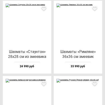
Шах­ма­ты «Ста­ун­тон»
Шах­ма­ты «Рим­ля­не»
28х28 см из зме­еви­ка
36х36 см зме­евик
24 990 руб
33 990 руб