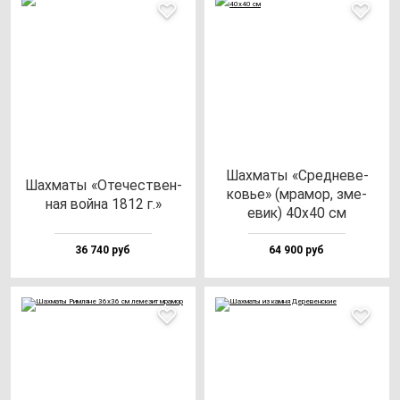
Шах­ма­ты «Сред­не­ве­
Шах­ма­ты «Оте­чес­твен­
ковье» (мра­мор, зме­
ная вой­на 1812 г.»
евик) 40х40 см
36 740 руб
64 900 руб