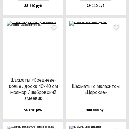
38 110 руб
39 440 руб
Шах­ма­ты «Сред­не­ве­
ковье» дос­ка 40х40 см
Шах­ма­ты с ма­ла­хи­том
мра­мор / шаб­ров­ский
«Цар­ские»
зме­евик
28 010 руб
399 000 руб