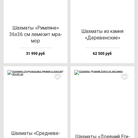
Шах­ма­ты «Рим­ля­не»
Шах­ма­ты из кам­ня
36х36 см ле­ме­зит мра­
«Дере­вен­ские»
мор
31 990 руб
62 500 руб
Шах­ма­ты «Сред­не­ве­
Шах­ма­ты «Древ­ний Еги­