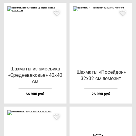
Шах­ма­ты из зме­еви­ка
Шах­ма­ты «Посей­дон»
«Сред­не­ве­ковье» 40х40
32х32 см ле­ме­зит
см
66 900 руб
26 990 руб