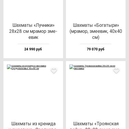
Шах­ма­ты «Луч­ни­ки»
Шах­ма­ты «Бога­ты­ри»
28х28 см мра­мор зме­
(мра­мор, зме­евик, 40х40
евик
см)
24 990 руб
79 070 руб
Шах­ма­ты из кре­ни­да
Шах­ма­ты «Тро­ян­ская