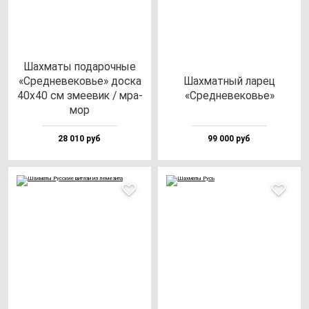
Шах­ма­ты по­да­роч­ные
«Сред­не­ве­ковье» дос­ка
Шах­мат­ный ла­рец
40х40 см зме­евик / мра­
«Сред­не­ве­ковье»
мор
28 010 руб
99 000 руб