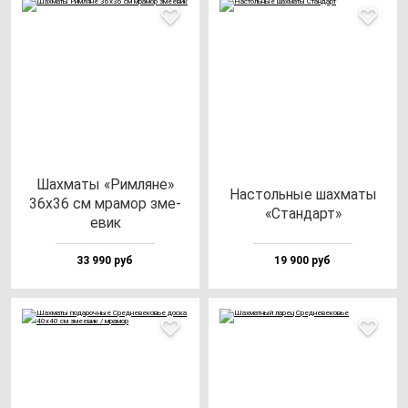
Шах­ма­ты «Рим­ля­не»
Нас­толь­ные шах­ма­ты
36х36 см мра­мор зме­
«Стан­дарт»
евик
33 990 руб
19 900 руб