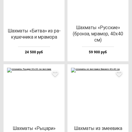
Шах­ма­ты «Рус­ские»
Шах­ма­ты «Бит­ва» из ра­
(брон­за, мра­мор, 40х40
ку­шеч­ни­ка и мра­мо­ра
см)
24 500 руб
59 900 руб
Шах­ма­ты «Рыца­ри»
Шах­ма­ты из зме­еви­ка