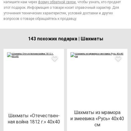
напишите нам через
форму обратной связи
, чтобы узнать, кто продает
этот подарок. Информация о товаре носит справочный характер. Для
уточнения технических характеристик, условий доставки и других
вопросов о товаре обращайтесь к продавцу.
143 похожих подарка | Шахматы
Шах­ма­ты из мра­мо­ра
Шах­ма­ты «Оте­чес­твен­
и зме­еви­ка «Русь» 40х40
ная вой­на 1812 г.» 40х40
см