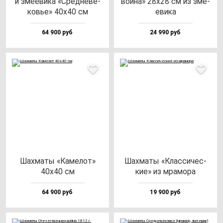
и зме­еви­ка «Сред­не­ве­
вой­на» 28х28 см из зме­
ковье» 40х40 см
еви­ка
64 900 руб
24 990 руб
Шах­ма­ты «Каме­лот»
Шах­ма­ты «Клас­си­чес­
40х40 см
кие» из мра­мо­ра
64 900 руб
19 900 руб