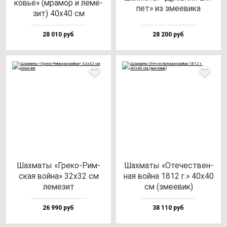
ковье» (мра­мор и ле­ме­
пет» из зме­еви­ка
зит) 40х40 см
28 010 руб
28 200 руб
Шах­ма­ты «Гре­ко-Рим­
Шах­ма­ты «Оте­чес­твен­
ская вой­на» 32х32 см
ная вой­на 1812 г.» 40х40
ле­ме­зит
см (зме­евик)
26 990 руб
38 110 руб