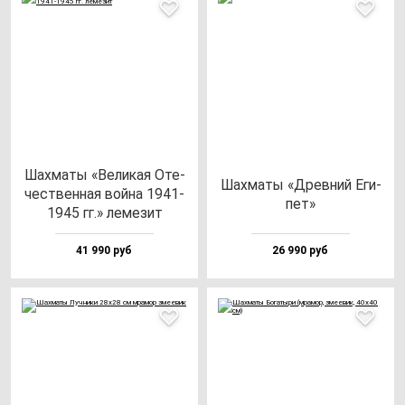
Шах­ма­ты «Вели­кая Оте­
Шах­ма­ты «Древ­ний Еги­
чес­твен­ная вой­на 1941-
пет»
1945 гг.» ле­ме­зит
41 990 руб
26 990 руб