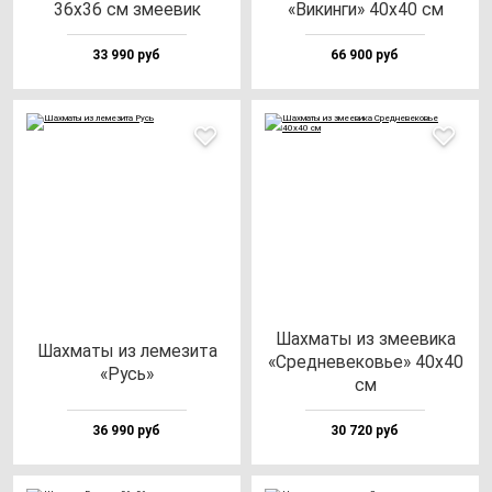
36х36 см зме­евик
«Викин­ги» 40х40 см
33 990 руб
66 900 руб
Шах­ма­ты из зме­еви­ка
Шах­ма­ты из ле­ме­зи­та
«Сред­не­ве­ковье» 40х40
«Русь»
см
36 990 руб
30 720 руб