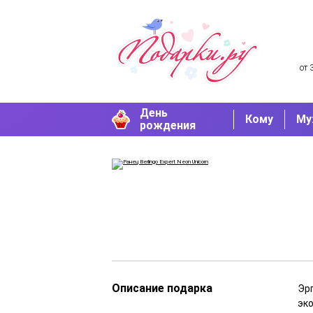
от 
День
Кому
Му
рождения
Описание подарка
Эр
эк