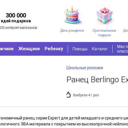
300 000
идей подарков
300 интернет-магазинов
День рождения
Оригинальные
Де
подарки
Маст
жчине
Женщине
Ребенку
Поводы
Каталог
клас
Школьные рюкзаки
Ранец Berlingo E
Выбрали 41 раз
гономичный ранец серии Expert для детей младшего и среднего ш
ологичного ЭВА материала с покрытием из высокопрочной нейлоно