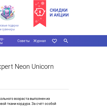
СКИДКИ
И АКЦИИ
ловые подарки
и сувениры
ер-
Советы
Журнал
сы
xpert Neon Unicorn
кольного возраста выполнен из
вой ткани кордура. За счёт особой