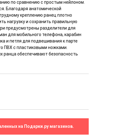
ранию по сравнению с простым нейлоном.
ся. Благодаря анатомической
агрудному креплению ранец плотно
ить нагрузку и сохранить правильную
утри предусмотрены разделители для
ман для мобильного телефона, карабин
ка и петля для подвешивания к парте
о ПВХ с пластиковыми ножками.
ях ранца обеспечивают безопасность
вленных на Подарки.ру магазинов.