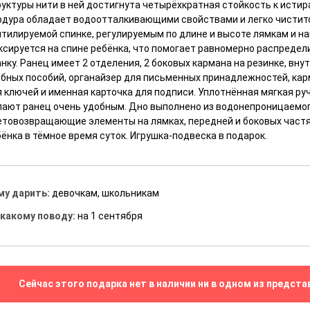
руктуры нити в ней достигнута четырёхкратная стойкость к исти
рдура обладает водоотталкивающими свойствами и легко чистит
нтилируемой спинке, регулируемым по длине и высоте лямкам и н
ксируется на спине ребёнка, что помогает равномерно распредел
нку. Ранец имеет 2 отделения, 2 боковых кармана на резинке, вн
ебных пособий, органайзер для письменных принадлежностей, кар
 ключей и именная карточка для подписи. Уплотнённая мягкая руч
лают ранец очень удобным. Дно выполнено из водонепроницаемог
етовозвращающие элементы на лямках, передней и боковых част
ёнка в тёмное время суток. Игрушка-подвеска в подарок.
му дарить:
девочкам, школьникам
 какому поводу:
на 1 сентября
Сейчас этого подарка нет в наличии ни в одном из предста