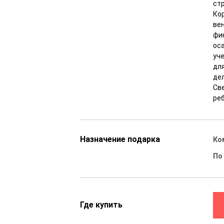
ст
Ко
ве
фи
оса
уч
для
де
Св
реб
Назначение подарка
Ко
По
Где купить