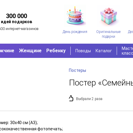
300 000
идей подарков
300 интернет-магазинов
День рождения
Оригинальные
Де
подарки
Маст
жчине
Женщине
Ребенку
Поводы
Каталог
клас
Постеры
Постер «Семейн
Выбрали 2 раза
мер: 30х40 см (А3);
сококачественная фотопечать;