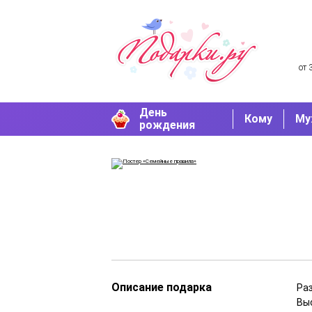
от 
День
Кому
Му
рождения
Описание подарка
Раз
Вы