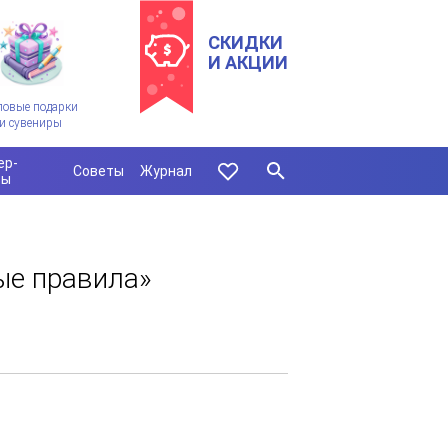
СКИДКИ
И АКЦИИ
ловые подарки
и сувениры
ер-
Советы
Журнал
сы
ые правила»