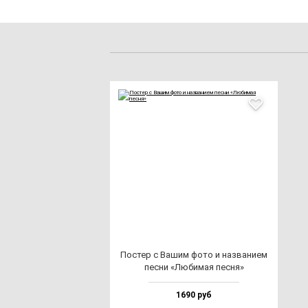
Пос­тер с Вашим фо­то и наз­ва­ни­ем
пес­ни «Люби­мая пес­ня»
1690 руб