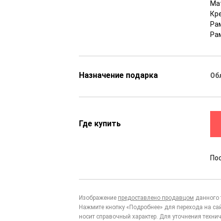
Мат
Кр
Рам
Ра
Назначение подарка
Об
Где купить
По
Изображение
предоставлено продавцом
данного 
Нажмите кнопку «Подробнее» для перехода на са
носит справочный характер. Для уточнения технич