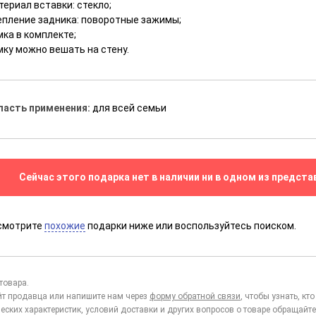
ериал вставки: стекло;
епление задника: поворотные зажимы;
ка в комплекте;
мку можно вешать на стену.
ласть применения:
для всей семьи
Сейчас этого подарка нет в наличии ни в одном из предста
смотрите
похожие
подарки ниже или воспользуйтесь поиском.
товара.
йт продавца или напишите нам через
форму обратной связи
, чтобы узнать, к
еских характеристик, условий доставки и других вопросов о товаре обращайте