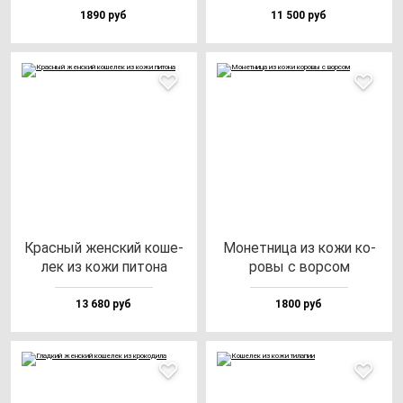
1890 руб
11 500 руб
Крас­ный жен­ский ко­ше­
Монет­ни­ца из ко­жи ко­
лек из ко­жи пи­то­на
ро­вы с вор­сом
13 680 руб
1800 руб