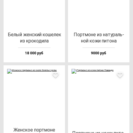
Белый жен­ский ко­ше­лек
Пор­тмо­не из на­ту­раль­
из кро­ко­ди­ла
ной ко­жи пи­то­на
18 000 руб
9000 руб
Жен­ское пор­тмо­не