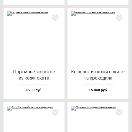
Пор­тмо­не жен­ское
Коше­лек из ко­жи с хвос­
из ко­жи ска­та
та кро­ко­ди­ла
8900 руб
15 840 руб