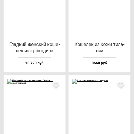
Глад­кий жен­ский ко­ше­
Коше­лек из ко­жи ти­ла­
лек из кро­ко­ди­ла
пии
13 720 руб
8660 руб