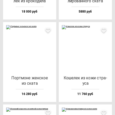
лек из кро­ко­ди­ла
ли­ро­ван­но­го ска­та
18 000 руб
5880 руб
Пор­тмо­не жен­ское
Коше­лек из ко­жи стра­
из ска­та
уса
16 280 руб
11 760 руб