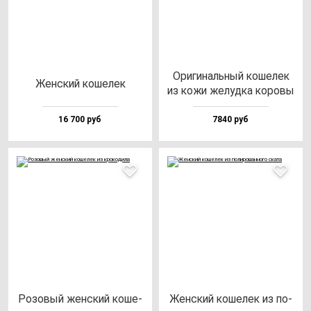
Ори­ги­наль­ный ко­ше­лек
Жен­ский ко­ше­лек
из ко­жи же­луд­ка ко­ро­вы
16 700 руб
7840 руб
Розо­вый жен­ский ко­ше­
Жен­ский ко­ше­лек из по­