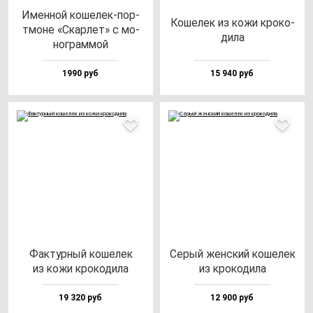
Имен­ной ко­ше­лек-пор­
Коше­лек из ко­жи кро­ко­
тмо­не «Скар­лет» с мо­
ди­ла
ног­рам­мой
1990 руб
15 940 руб
Фак­тур­ный ко­ше­лек
Серый жен­ский ко­ше­лек
из ко­жи кро­ко­ди­ла
из кро­ко­ди­ла
19 320 руб
12 900 руб