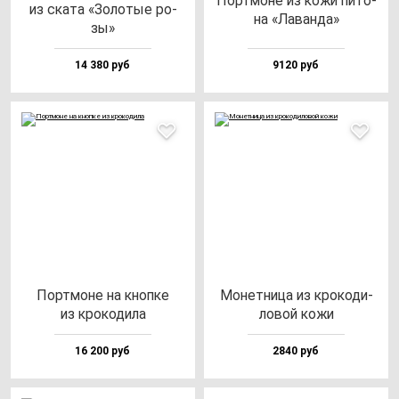
Пор­тмо­не из ко­жи пи­то­
из ска­та «Золо­тые ро­
на «Лаван­да»
зы»
14 380 руб
9120 руб
Пор­тмо­не на кноп­ке
Монет­ни­ца из кро­ко­ди­
из кро­ко­ди­ла
ло­вой ко­жи
16 200 руб
2840 руб