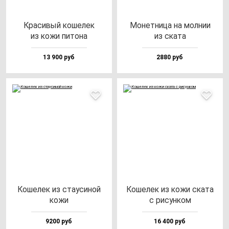
Кра­си­вый ко­ше­лек
Монет­ни­ца на мол­нии
из ко­жи пи­то­на
из ска­та
13 900 руб
2880 руб
Коше­лек из ста­уси­ной
Коше­лек из ко­жи ска­та
ко­жи
с ри­сун­ком
9200 руб
16 400 руб