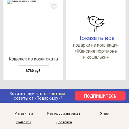
Показать все
по­дар­ки из кол­лек­ции
«Жен­ские пор­тмо­не
и ко­шель­ки»
Коше­лек из ко­жи ска­та
8780 руб
Хотите получать
секретные
ПОДПИШИТЕСЬ
советы от «Подарки.ру»?
Магазинам
Как оформить заказ
О нас
Контакты
Доставка