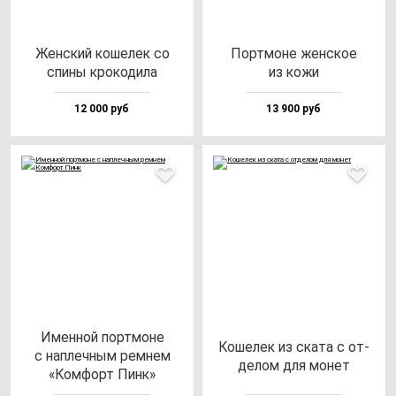
Жен­ский ко­ше­лек со
Пор­тмо­не жен­ское
спи­ны кро­ко­ди­ла
из ко­жи
12 000 руб
13 900 руб
Имен­ной пор­тмо­не
Коше­лек из ска­та с от­
с нап­леч­ным рем­нем
де­лом для мо­нет
«Ком­форт Пинк»