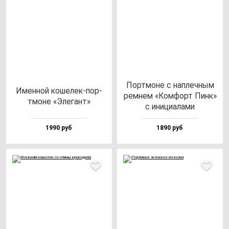
Пор­тмо­не с нап­леч­ным
Имен­ной ко­ше­лек-пор­
рем­нем «Ком­форт Пинк»
тмо­не «Эле­гант»
с ини­ци­ала­ми
1990 руб
1890 руб