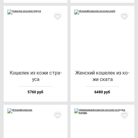
Коше­лек из ко­жи стра­
Жен­ский ко­ше­лек из ко­
уса
жи ска­та
5760 руб
6480 руб