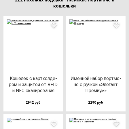
кошельки
Коше­лек с кар­тхол­де­
Имен­ной на­бор пор­тмо­
ром и за­щи­той от RFID
не с руч­кой «Эле­гант
и NFC ска­ни­ро­ва­ния
Пре­ми­ум»
2942 руб
2290 руб