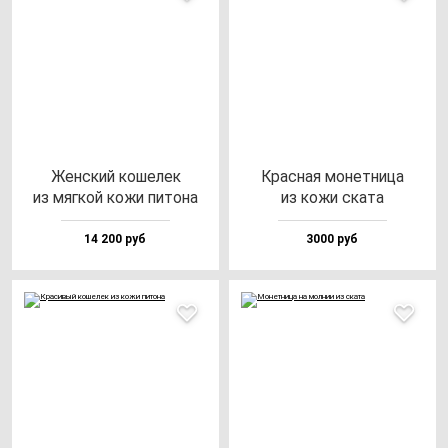
Жен­ский ко­ше­лек
Крас­ная мо­нет­ни­ца
из мяг­кой ко­жи пи­то­на
из ко­жи ска­та
14 200 руб
3000 руб