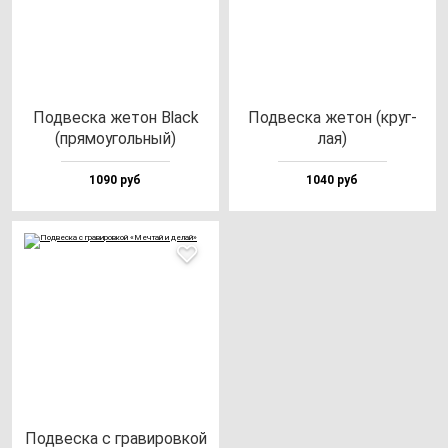
Под­вес­ка же­тон Black
Под­вес­ка же­тон (круг­
(пря­мо­уголь­ный)
лая)
1090 руб
1040 руб
Под­вес­ка с гра­ви­ров­кой