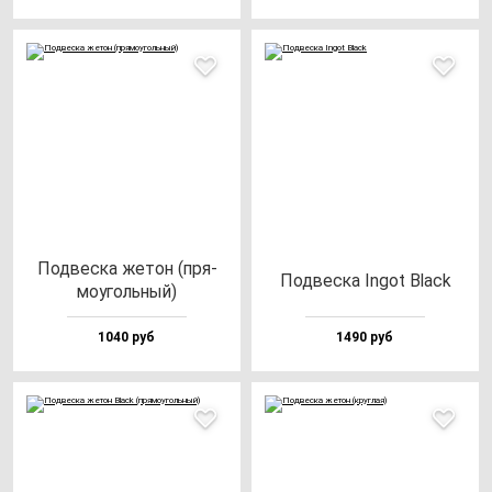
Под­вес­ка же­тон (пря­
Под­вес­ка Ingot Black
мо­уголь­ный)
1040 руб
1490 руб