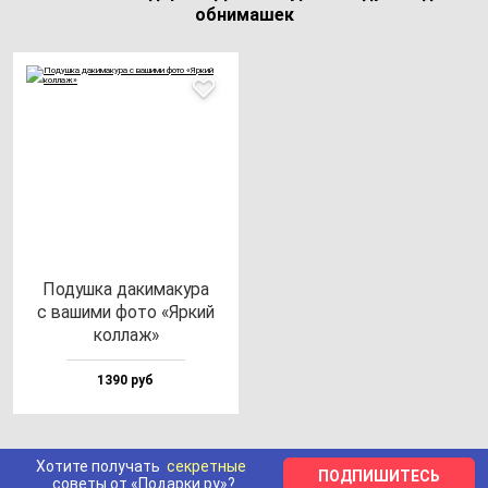
обнимашек
Подуш­ка да­ки­ма­ку­ра
с ва­ши­ми фо­то «Яркий
кол­лаж»
1390 руб
Хотите получать
секретные
ПОДПИШИТЕСЬ
советы от «Подарки.ру»?