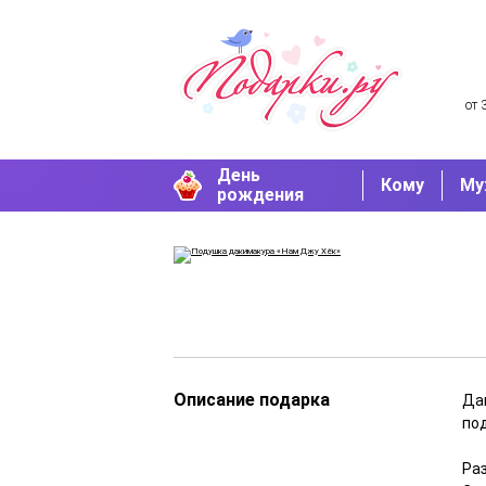
от 
День
Кому
Му
рождения
Описание подарка
Да
по
Раз