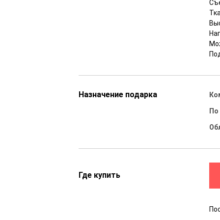
Съ
Тка
Вы
На
Мо
Под
Назначение подарка
Ко
По
Об
Где купить
По