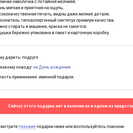
емная наволочка с потайной молнией;
нь мягкая и приятная на ощупь;
сококачественная печать, видны даже мелкие детали;
полнитель: гипоаллергенный синтепух премиум качества;
жно стирать в машинке, краска не смоется;
ушка бережно упакована в пакет и картонную коробку.
му дарить:
подруге
 какому поводу:
на День рождения
ласть применения:
именной подарок
Сейчас этого подарка нет в наличии ни в одном из предста
смотрите
похожие
подарки ниже или воспользуйтесь поиском.