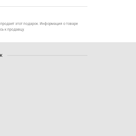
то продает этот подарок. Информация о товаре
сь к продавцу.
к