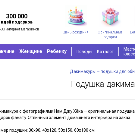
300 000
идей подарков
300 интернет-магазинов
День рождения
Оригинальные
Де
подарки
Маст
жчине
Женщине
Ребенку
Поводы
Каталог
клас
Дакимакуры — подушки для об
Подушка дакима
кимакура с фотографиями Нам Джу Хёка — оригинальная подушка-
дарок фанату. Отличный элемент домашнего интерьера на заказ.
мер подушки: 30x90, 40x120, 50x150, 60x180 см;