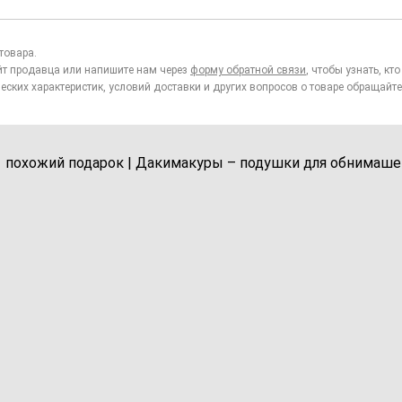
товара.
йт продавца или напишите нам через
форму обратной связи
, чтобы узнать, к
еских характеристик, условий доставки и других вопросов о товаре обращайте
1 похожий подарок | Дакимакуры – подушки для обнимаше