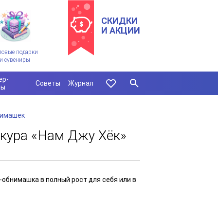
СКИДКИ
И АКЦИИ
ловые подарки
и сувениры
ер-
Советы
Журнал
сы
нимашек
кура «Нам Джу Хёк»
обнимашка в полный рост для себя или в