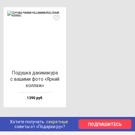
Подуш­ка да­ки­ма­ку­ра
с ва­ши­ми фо­то «Яркий
кол­лаж»
1390 руб
Хотите получать
секретные
ПОДПИШИТЕСЬ
советы от «Подарки.ру»?