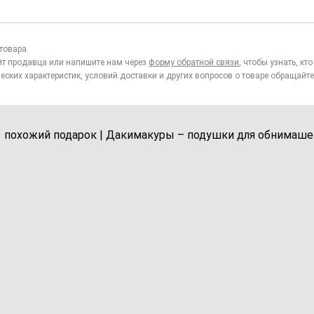
товара.
йт продавца или напишите нам через
форму обратной связи
, чтобы узнать, к
еских характеристик, условий доставки и других вопросов о товаре обращайте
1 похожий подарок | Дакимакуры – подушки для обнимаше