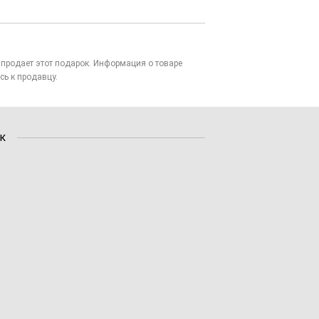
то продает этот подарок. Информация о товаре
сь к продавцу.
к