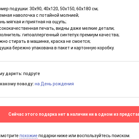
мер подушки: 30x90, 40x120, 50x150, 60x180 см;
емная наволочка с потайной молнией;
нь мягкая и приятная на ощупь;
сококачественная печать, видны даже мелкие детали;
полнитель: гипоаллергенный синтепух премиум качества;
жно стирать в машинке, краска не смоется;
ушка бережно упакована в пакет и картонную коробку.
му дарить:
подруге
 какому поводу:
на День рождения
Сейчас этого подарка нет в наличии ни в одном из предста
смотрите
похожие
подарки ниже или воспользуйтесь поиском.