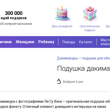
300 000
идей подарков
300 интернет-магазинов
День рождения
Оригинальные
Де
подарки
Маст
жчине
Женщине
Ребенку
Поводы
Каталог
клас
Дакимакуры — подушки для об
Подушка дакимак
Выбрали 6 раз
кимакура с фотографиями Ли Су Хёка — оригинальная подушка-обн
дарок фанату. Отличный элемент домашнего интерьера на заказ.