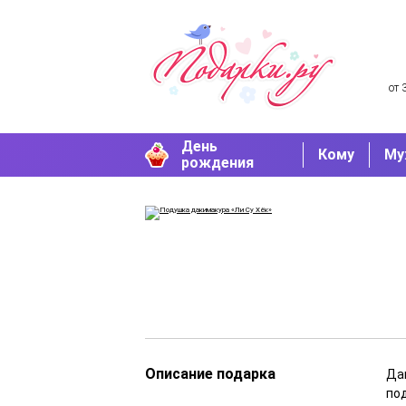
от 
День
Кому
Му
рождения
Описание подарка
Да
по