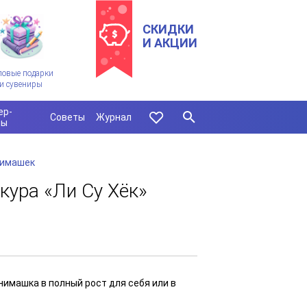
СКИДКИ
И АКЦИИ
ловые подарки
и сувениры
ер-
Советы
Журнал
сы
нимашек
ура «Ли Су Хёк»
имашка в полный рост для себя или в