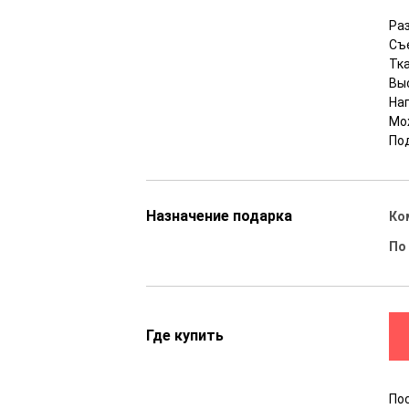
Раз
Съ
Тка
Вы
На
Мо
Под
Назначение подарка
Ко
По
Где купить
По