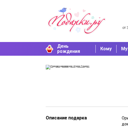
от 
День
Кому
Му
рождения
Описание подарка
Ор
до