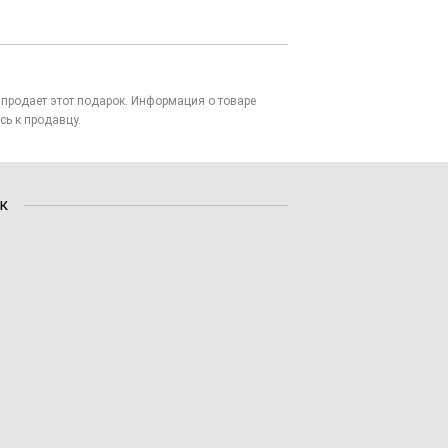
то продает этот подарок. Информация о товаре
сь к продавцу.
к