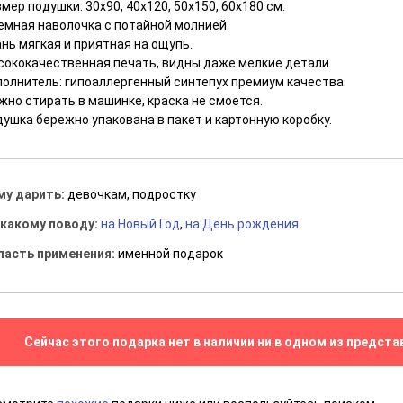
мер подушки: 30x90, 40x120, 50x150, 60x180 см.
емная наволочка с потайной молнией.
нь мягкая и приятная на ощупь.
сококачественная печать, видны даже мелкие детали.
полнитель: гипоаллергенный синтепух премиум качества.
жно стирать в машинке, краска не смоется.
ушка бережно упакована в пакет и картонную коробку.
му дарить:
девочкам, подростку
 какому поводу:
на Новый Год
,
на День рождения
ласть применения:
именной подарок
Сейчас этого подарка нет в наличии ни в одном из предста