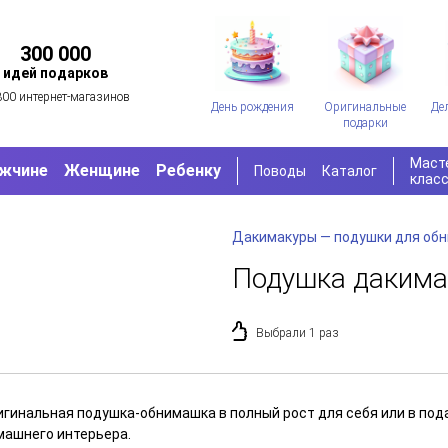
300 000
идей подарков
300 интернет-магазинов
День рождения
Оригинальные
Де
подарки
Маст
жчине
Женщине
Ребенку
Поводы
Каталог
клас
Дакимакуры — подушки для об
Подушка дакима
Выбрали 1 раз
игинальная подушка-обнимашка в полный рост для себя или в под
машнего интерьера.