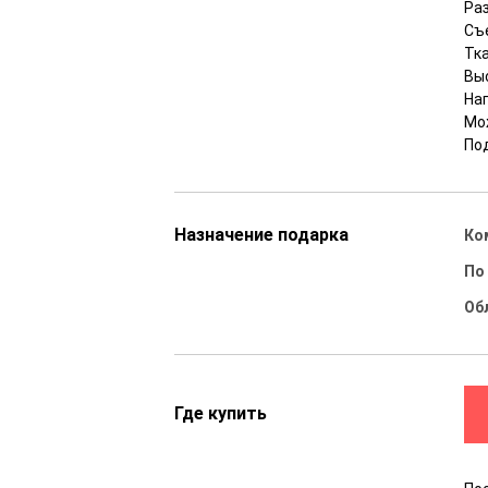
Раз
Съ
Тка
Вы
На
Мо
Под
Назначение подарка
Ко
По
Об
Где купить