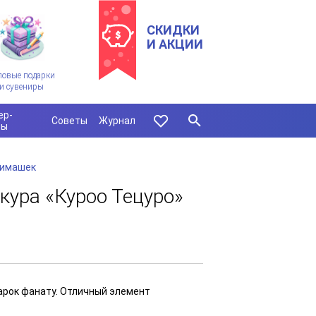
СКИДКИ
И АКЦИИ
ловые подарки
и сувениры
ер-
Советы
Журнал
сы
нимашек
кура «Куроо Тецуро»
арок фанату. Отличный элемент