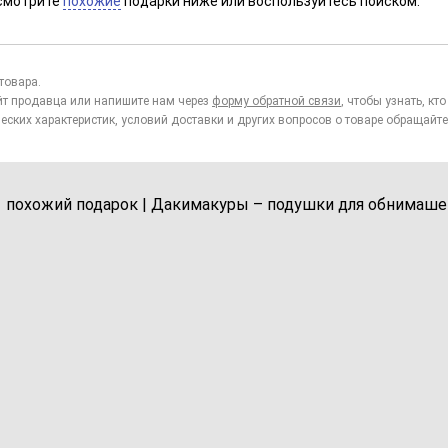
смотрите
похожие
подарки ниже или воспользуйтесь поиском.
товара.
йт продавца или напишите нам через
форму обратной связи
, чтобы узнать, к
еских характеристик, условий доставки и других вопросов о товаре обращайте
1 похожий подарок | Дакимакуры – подушки для обнимаше