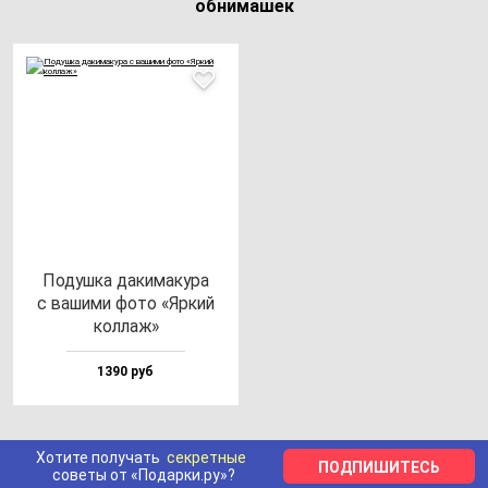
обнимашек
Подуш­ка да­ки­ма­ку­ра
с ва­ши­ми фо­то «Яркий
кол­лаж»
1390 руб
Хотите получать
секретные
ПОДПИШИТЕСЬ
советы от «Подарки.ру»?