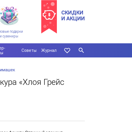
СКИДКИ
И АКЦИИ
ловые подарки
и сувениры
ер-
Советы
Журнал
сы
нимашек
кура «Хлоя Грейс