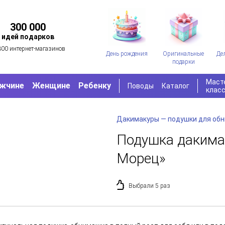
300 000
идей подарков
300 интернет-магазинов
День рождения
Оригинальные
Де
подарки
Маст
жчине
Женщине
Ребенку
Поводы
Каталог
клас
Дакимакуры — подушки для об
Подушка дакима
Морец»
Выбрали 5 раз