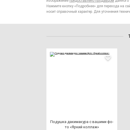
Изображение
предоставлено продавцом
данного 
Нажмите кнопку «Подробнее» для перехода на са
носит справочный характер. Для уточнения технич
Подуш­ка да­ки­ма­ку­ра с ва­ши­ми фо­
то «Яркий кол­лаж»