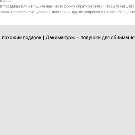
товара.
йт продавца или напишите нам через
форму обратной связи
, чтобы узнать, к
еских характеристик, условий доставки и других вопросов о товаре обращайте
1 похожий подарок | Дакимакуры – подушки для обнимаше