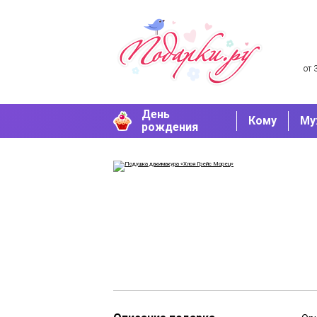
от 
День
Кому
Му
рождения