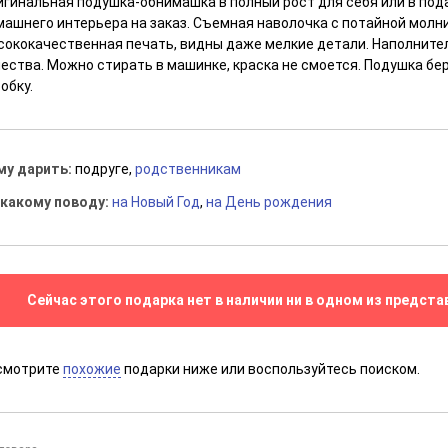
игинальная подушка-обнимашка в полный рост для себя или в под
ашнего интерьера на заказ. Съемная наволочка с потайной молни
сококачественная печать, видны даже мелкие детали. Наполните
чества. Можно стирать в машинке, краска не смоется. Подушка бе
обку.
му дарить:
подруге,
родственникам
 какому поводу:
на Новый Год
,
на День рождения
Сейчас этого подарка нет в наличии ни в одном из предста
смотрите
похожие
подарки ниже или воспользуйтесь поиском.