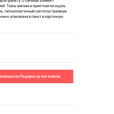
арок фанату. Отличный элемент
ей. Ткань мягкая и приятная на ощупь.
ль: гипоаллергенный синтепух премиум
режно упакована в пакет и картонную
вленных на Подарки.ру магазинов.