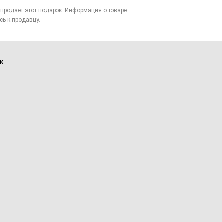
то продает этот подарок. Информация о товаре
сь к продавцу.
к