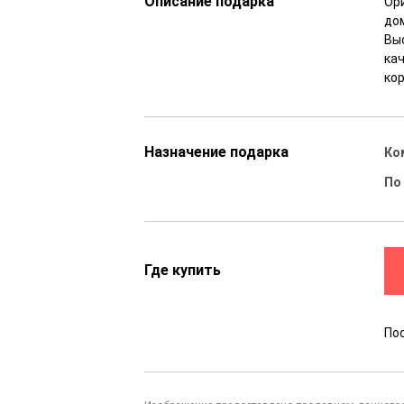
Описание подарка
Ор
дом
Вы
ка
кор
Назначение подарка
Ко
По
Где купить
По