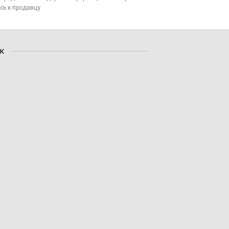
сь к продавцу.
к