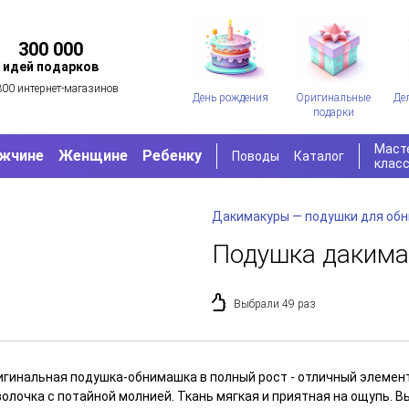
300 000
идей подарков
300 интернет-магазинов
День рождения
Оригинальные
Де
подарки
Маст
жчине
Женщине
Ребенку
Поводы
Каталог
клас
Дакимакуры — подушки для об
Подушка дакима
Выбрали 49 раз
игинальная подушка-обнимашка в полный рост - отличный элемен
волочка с потайной молнией. Ткань мягкая и приятная на ощупь. 