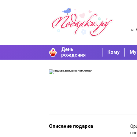
от 
День
Кому
Му
рождения
Описание подарка
Ор
на