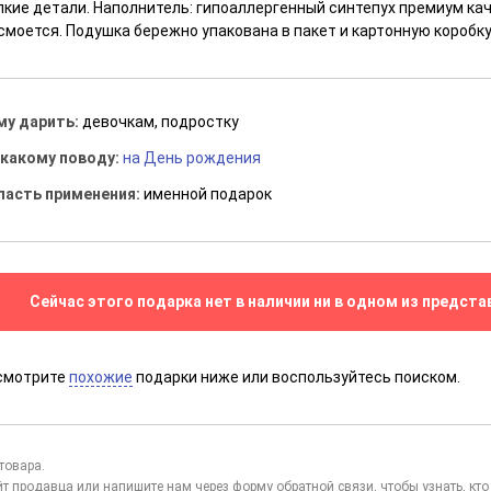
лкие детали. Наполнитель: гипоаллергенный синтепух премиум ка
смоется. Подушка бережно упакована в пакет и картонную коробку
му дарить:
девочкам, подростку
 какому поводу:
на День рождения
ласть применения:
именной подарок
Сейчас этого подарка нет в наличии ни в одном из предста
смотрите
похожие
подарки ниже или воспользуйтесь поиском.
товара.
йт продавца или напишите нам через
форму обратной связи
, чтобы узнать, к