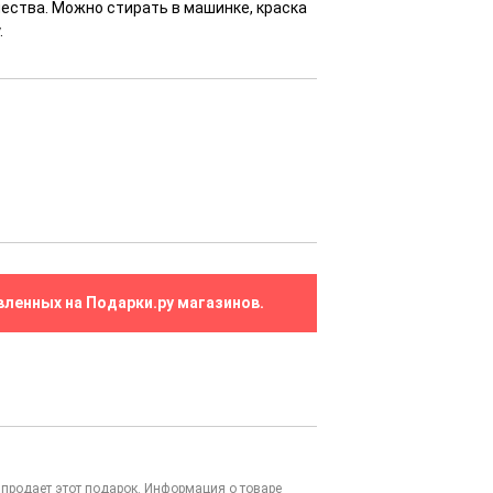
чества. Можно стирать в машинке, краска
.
вленных на Подарки.ру магазинов.
то продает этот подарок. Информация о товаре