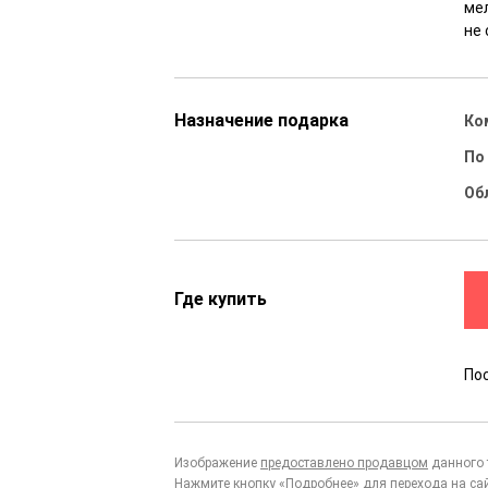
ме
не 
Назначение подарка
Ко
По
Об
Где купить
По
Изображение
предоставлено продавцом
данного 
Нажмите кнопку «Подробнее» для перехода на са