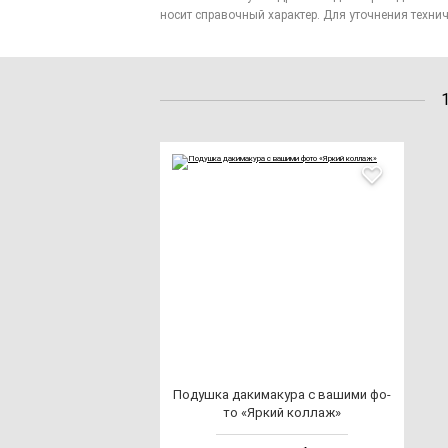
носит справочный характер. Для уточнения технич
Подуш­ка да­ки­ма­ку­ра с ва­ши­ми фо­
то «Яркий кол­лаж»