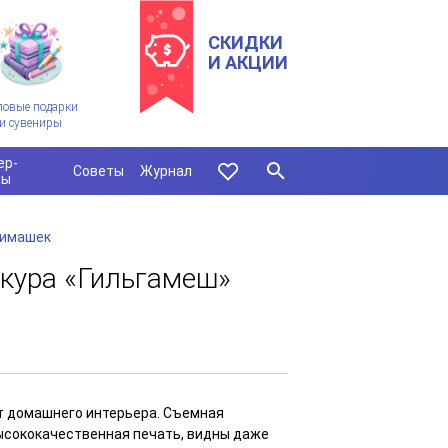
СКИДКИ
И АКЦИИ
ловые подарки
и сувениры
ер-
Советы
Журнал
сы
нимашек
кура «Гильгамеш»
т домашнего интерьера. Съемная
Высококачественная печать, видны даже