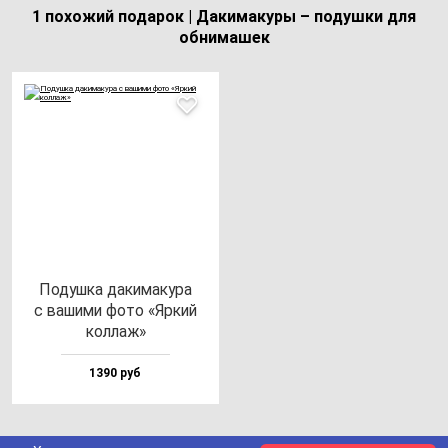
1 похожий подарок | Дакимакуры – подушки для
обнимашек
Подуш­ка да­ки­ма­ку­ра
с ва­ши­ми фо­то «Яркий
кол­лаж»
1390 руб