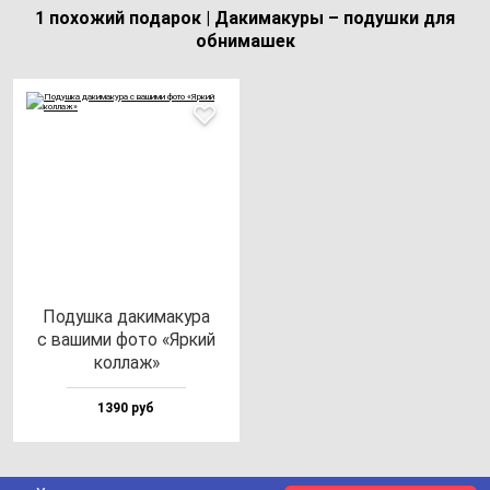
1 похожий подарок | Дакимакуры – подушки для
обнимашек
Подуш­ка да­ки­ма­ку­ра
с ва­ши­ми фо­то «Яркий
кол­лаж»
1390 руб