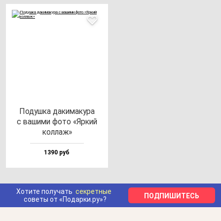
Подуш­ка да­ки­ма­ку­ра
с ва­ши­ми фо­то «Яркий
кол­лаж»
1390 руб
Хотите получать
секретные
ПОДПИШИТЕСЬ
советы от «Подарки.ру»?