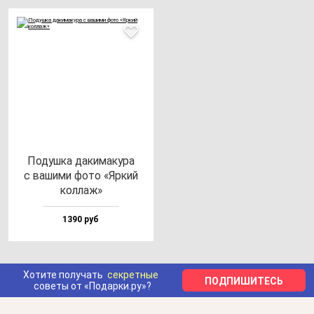
Подуш­ка да­ки­ма­ку­ра
с ва­ши­ми фо­то «Яркий
кол­лаж»
1390 руб
Хотите получать
секретные
ПОДПИШИТЕСЬ
советы от «Подарки.ру»?