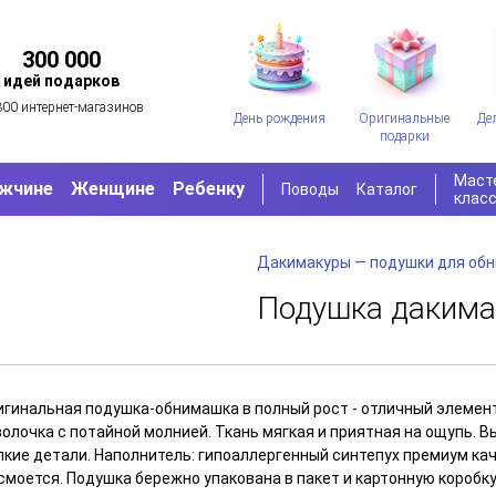
300 000
идей подарков
300 интернет-магазинов
День рождения
Оригинальные
Де
подарки
Маст
жчине
Женщине
Ребенку
Поводы
Каталог
клас
Дакимакуры — подушки для об
Подушка дакима
игинальная подушка-обнимашка в полный рост - отличный элемен
волочка с потайной молнией. Ткань мягкая и приятная на ощупь. 
лкие детали. Наполнитель: гипоаллергенный синтепух премиум ка
смоется. Подушка бережно упакована в пакет и картонную коробку