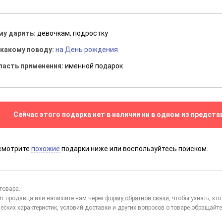
му дарить:
девочкам, подростку
 какому поводу:
на День рождения
ласть применения:
именной подарок
Сейчас этого подарка нет в наличии ни в одном из предста
смотрите
похожие
подарки ниже или воспользуйтесь поиском.
товара.
йт продавца или напишите нам через
форму обратной связи
, чтобы узнать, к
еских характеристик, условий доставки и других вопросов о товаре обращайте