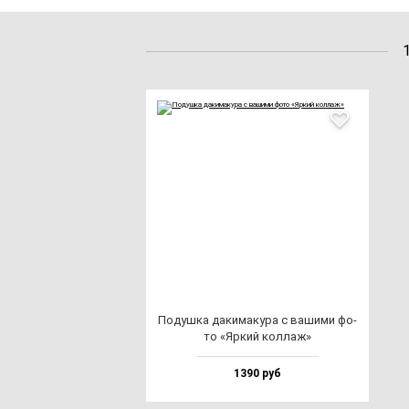
Подуш­ка да­ки­ма­ку­ра с ва­ши­ми фо­
то «Яркий кол­лаж»
1390 руб