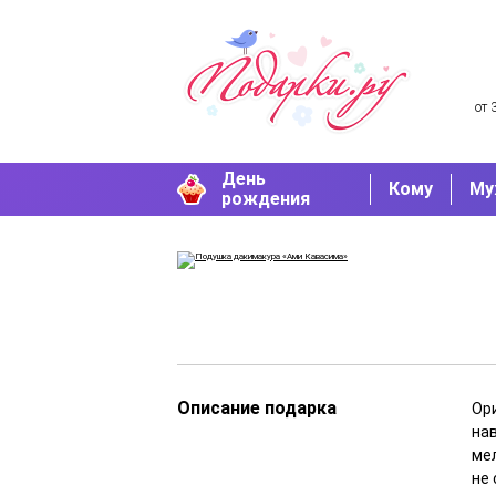
от 
День
Кому
Му
рождения
Описание подарка
Ор
на
ме
не 