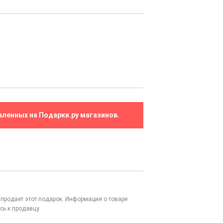
вленных на Подарки.ру магазинов.
то продает этот подарок. Информация о товаре
сь к продавцу.