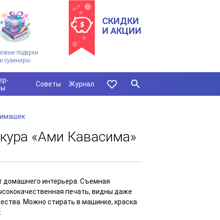
СКИДКИ
И АКЦИИ
ловые подарки
и сувениры
ер-
Советы
Журнал
сы
нимашек
кура «Ами Кавасима»
т домашнего интерьера. Съемная
Высококачественная печать, видны даже
чества. Можно стирать в машинке, краска
.