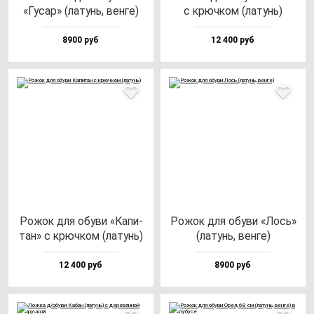
«Гусар» (ла­тунь, вен­ге)
с крюч­ком (ла­тунь)
8900 руб
12 400 руб
Рожок для обу­ви «Капи­
Рожок для обу­ви «Лось»
тан» с крюч­ком (ла­тунь)
(ла­тунь, вен­ге)
12 400 руб
8900 руб