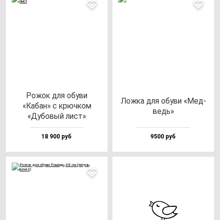
Рожок для обу­ви
Лож­ка для обу­ви «Мед­
«Кабан» с крюч­ком
ведь»
«Дубо­вый лист»
18 900 руб
9500 руб