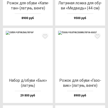
Рожок для обу­ви «Капи­
Латун­ная лож­ка для обу­
тан» (ла­тунь, вен­ге)
ви «Мед­ведь» (44 см)
8900 руб
9500 руб
Набор д/обу­ви «Бык»
Рожок для обу­ви «Газо­
(ла­тунь)
вик» (ла­тунь, вен­ге)
29 800 руб
8900 руб