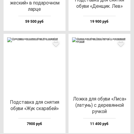
жес­кий» в по­да­роч­ном
обу­ви «Ден­щик. Лев»
лар­це
59 500 руб
19 900 руб
Лож­ка для обу­ви «Лиса»
Под­став­ка для сня­тия
(ла­тунь) с де­ре­вян­ной
обу­ви «Жук ска­ра­бей»
руч­кой
7900 руб
11 400 руб