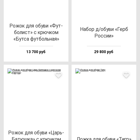
Рожок для обу­ви «Фут­
Набор д/обу­ви «Герб
бо­лист» с крюч­ком
Рос­сии»
«Бут­са фут­боль­ная»
13 700 руб
29 800 руб
Рожок для обу­ви «Царь-
Батюш­ка» с крюч­ком
Лож­ка для обу­ви «Тигр»