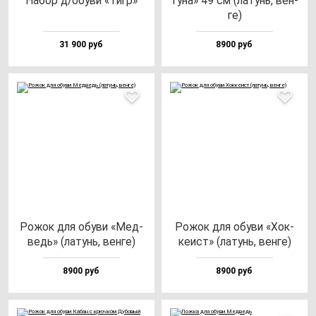
Набор д/обу­ви «Тигр»
ту­на» 49 см (ла­тунь, вен­
ге)
31 900 руб
8900 руб
Рожок для обу­ви «Мед­
Рожок для обу­ви «Хок­
ведь» (ла­тунь, вен­ге)
ке­ист» (ла­тунь, вен­ге)
8900 руб
8900 руб