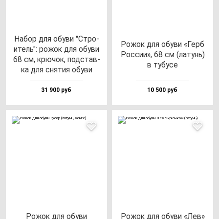
Набор для обу­ви "Стро­
Рожок для обу­ви «Герб
итель": ро­жок для обу­ви
Рос­сии», 68 см (ла­тунь)
68 см, крю­чок, под­став­
в ту­бу­се
ка для сня­тия обу­ви
31 900 руб
10 500 руб
Рожок для обу­ви
Рожок для обу­ви «Лев»