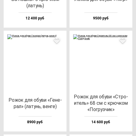
(ла­тунь)
12 400 руб
9500 руб
Рожок для обу­ви «Стро­
Рожок для обу­ви «Гене­
итель» 68 см с крюч­ком
рал» (ла­тунь, вен­ге)
«Пог­руз­чик»
8900 руб
14 600 руб