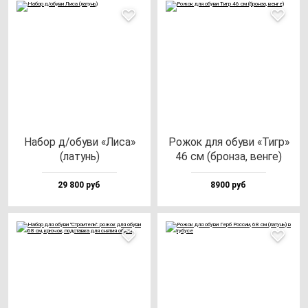
Набор д/обу­ви «Лиса»
Рожок для обу­ви «Тигр»
(ла­тунь)
46 см (брон­за, вен­ге)
29 800 руб
8900 руб