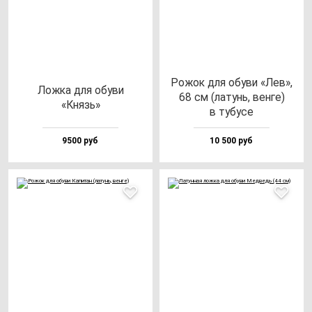
Рожок для обу­ви «Лев»,
Лож­ка для обу­ви
68 см (ла­тунь, вен­ге)
«Князь»
в ту­бу­се
9500 руб
10 500 руб