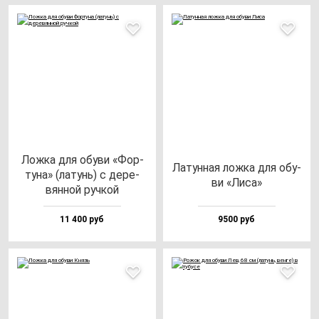
Лож­ка для обу­ви «Фор­
Латун­ная лож­ка для обу­
ту­на» (ла­тунь) с де­ре­
ви «Лиса»
вян­ной руч­кой
11 400 руб
9500 руб