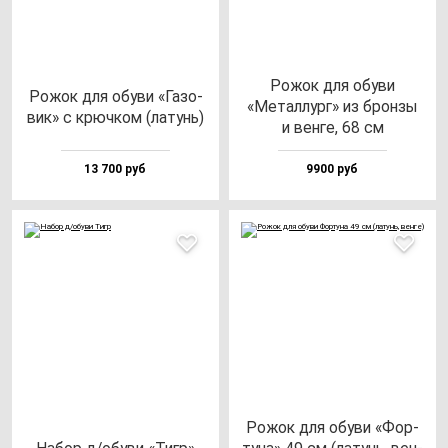
Рожок для обу­ви
Рожок для обу­ви «Газо­
«Метал­лург» из брон­зы
вик» с крюч­ком (ла­тунь)
и вен­ге, 68 см
13 700 руб
9900 руб
Рожок для обу­ви «Фор­