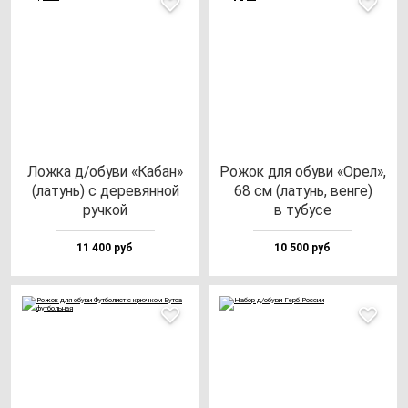
Лож­ка д/обу­ви «Кабан»
Рожок для обу­ви «Орел»,
(ла­тунь) с де­ре­вян­ной
68 см (ла­тунь, вен­ге)
руч­кой
в ту­бу­се
11 400 руб
10 500 руб