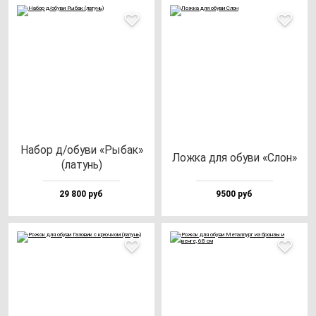
Набор д/обу­ви «Рыбак»
Лож­ка для обу­ви «Слон»
(ла­тунь)
29 800 руб
9500 руб