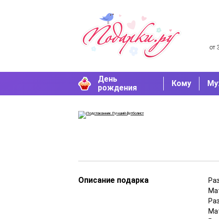
от 
День
Кому
Му
рождения
Описание подарка
Раз
Ма
Раз
Мат