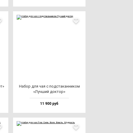
ет»
Набор для чая с под­ста­кан­ни­ком
«Луч­ший док­тор»
11 900 руб