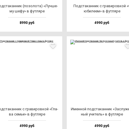
д­ста­кан­ник (по­зо­ло­та) «Луч­ше­
Под­ста­кан­ник с гра­ви­ров­кой «
му ше­фу» в фут­ля­ре
юби­ле­ем» в фут­ля­ре
8990 руб
4990 руб
д­ста­кан­ник с гра­ви­ров­кой «Гла­
Имен­ной под­ста­кан­ник «Зас­лу­ж
ва семьи» в фут­ля­ре
ный учи­тель» в фут­ля­ре
4990 руб
4990 руб