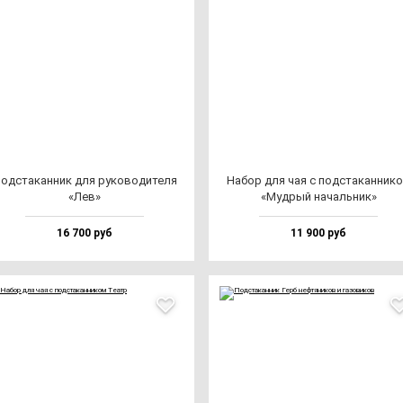
од­ста­кан­ник для ру­ко­во­ди­те­ля
Набор для чая с под­ста­кан­ни­к
«Лев»
«Муд­рый на­чаль­ник»
16 700 руб
11 900 руб