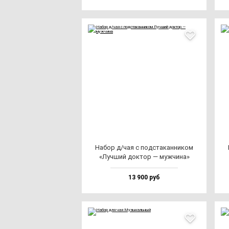
Набор д/чая с под­ста­кан­ни­ком
«Луч­ший док­тор — муж­чи­на»
13 900 руб