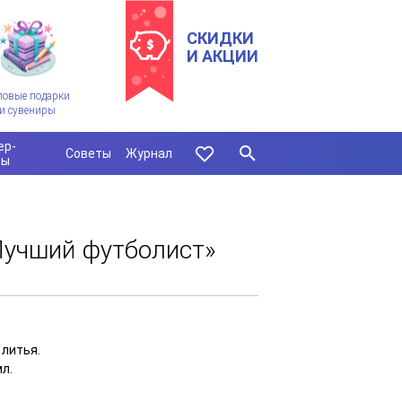
СКИДКИ
И АКЦИИ
ловые подарки
и сувениры
ер-
Советы
Журнал
сы
Лучший футболист»
 литья.
мл.