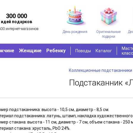
300 000
идей подарков
300 интернет-магазинов
День рождения
Оригинальные
Де
подарки
Маст
жчине
Женщине
Ребенку
Поводы
Каталог
клас
Коллекционные подстаканники
Подстаканник «
мер подстаканника: высота - 10,5 см, диаметр - 8,5 см.
териал подстаканника: латунь, штамп, накладка художественного
мер стакана: высота - 11 см, диаметр - 7 см, объем стакана - 250 
ериал стакана: хрусталь, PbO 24%.