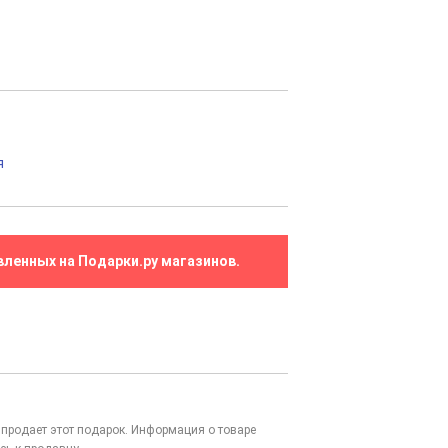
я
вленных на Подарки.ру магазинов.
то продает этот подарок. Информация о товаре