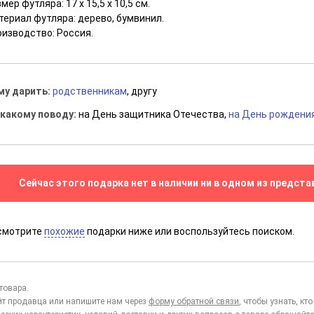
мер футляра: 17 x 15,5 x 10,5 см.
териал футляра: дерево, бумвинил.
оизводство: Россия.
му дарить:
родственникам
, другу
 какому поводу:
на День защитника Отечества,
на День рождени
Сейчас этого подарка нет в наличии ни в одном из предста
смотрите
похожие
подарки ниже или воспользуйтесь поиском.
товара.
йт продавца или напишите нам через
форму обратной связи
, чтобы узнать, к