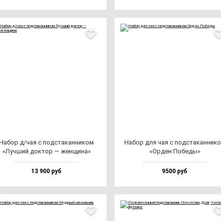
Набор д/чая с под­ста­кан­ни­ком
Набор для чая с под­ста­кан­ни­к
«Луч­ший док­тор — жен­щи­на»
«Орден Побе­ды»
13 900 руб
9500 руб