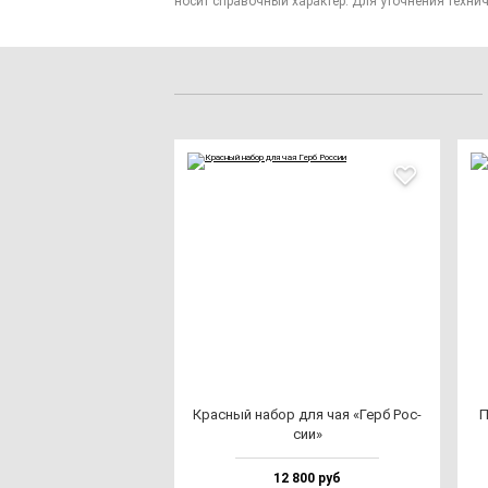
носит справочный характер. Для уточнения технич
Крас­ный на­бор для чая «Герб Рос­
П
сии»
12 800 руб