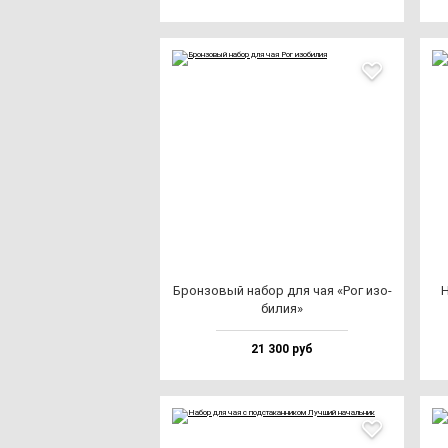
Брон­зо­вый на­бор для чая «Рог изо­
Н
би­лия»
21 300 руб