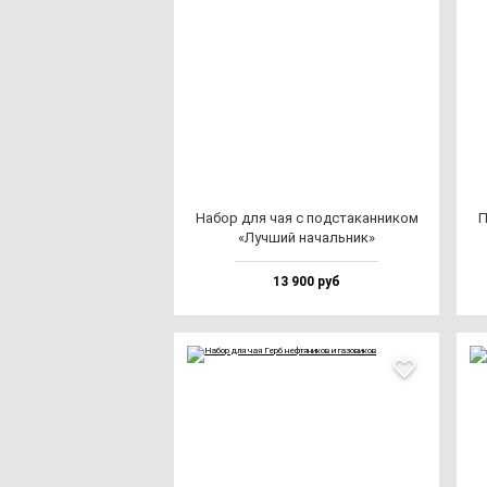
Набор для чая с под­ста­кан­ни­ком
П
«Луч­ший на­чаль­ник»
13 900 руб