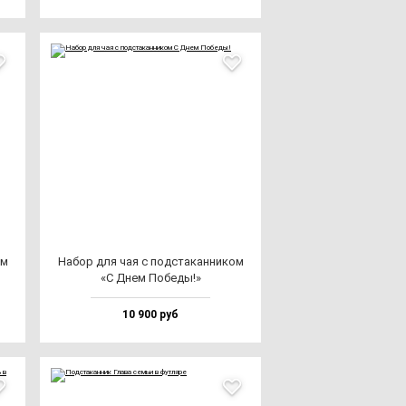
ом
Набор для чая с под­ста­кан­ни­ком
«С Днем Побе­ды!»
10 900 руб