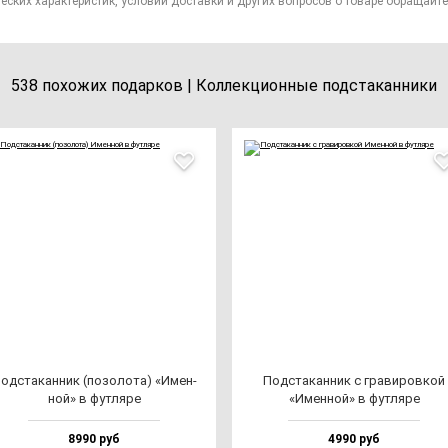
еских характеристик, условий доставки и других вопросов о товаре обращайте
538 похожих подарков | Коллекционные подстаканники
од­ста­кан­ник (по­зо­ло­та) «Имен­
Под­ста­кан­ник с гра­ви­ров­кой
ной» в фут­ля­ре
«Имен­ной» в фут­ля­ре
8990 руб
4990 руб