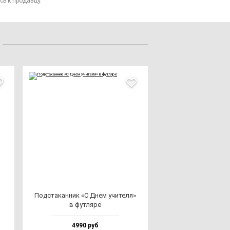
сь к продавцу.
Под­ста­кан­ник «С Днем учи­те­ля»
в фут­ля­ре
4990 руб