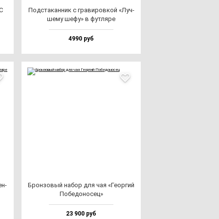
С
Под­ста­кан­ник с гра­ви­ров­кой «Луч­
ше­му ше­фу» в фут­ля­ре
4990 руб
ен­
Брон­зо­вый на­бор для чая «Геор­гий
Побе­до­но­сец»
23 900 руб