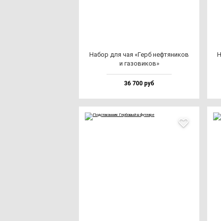
Набор для чая «Герб неф­тя­ни­ков
Н
и га­зо­ви­ков»
36 700 руб