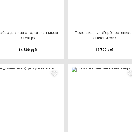
абор для чая с под­ста­кан­ни­ком
Под­ста­кан­ник «Герб неф­тя­ни­к
«Театр»
и га­зо­ви­ков»
14 300 руб
16 700 руб