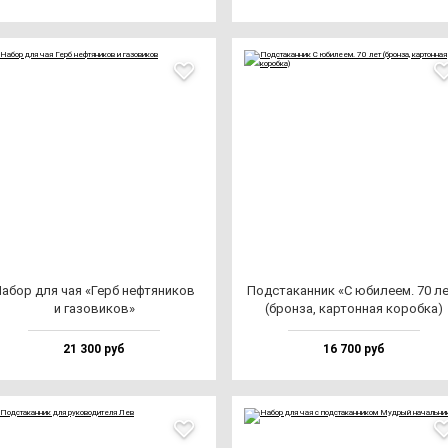
абор для чая «Герб неф­тя­ни­ков
Под­ста­кан­ник «С юби­ле­ем. 70 л
и га­зо­ви­ков»
(брон­за, кар­тон­ная ко­роб­ка)
21 300 руб
16 700 руб