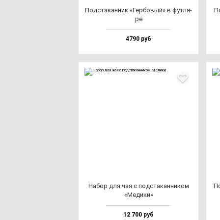
Под­ста­кан­ник «Гер­бо­вый» в фут­ля­
По
ре
4790 руб
Набор для чая с под­ста­кан­ни­ком
По
«Меди­ки»
12 700 руб