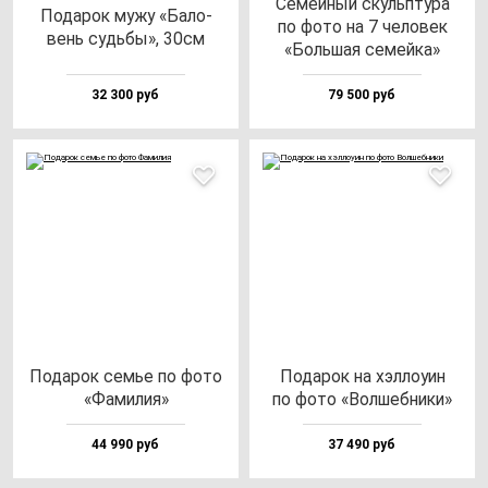
Семей­ный скуль­пту­ра
Пода­рок му­жу «Бало­
по фо­то на 7 че­ло­век
вень судь­бы», 30см
«Боль­шая се­мей­ка»
32 300 руб
79 500 руб
Пода­рок семье по фо­то
Пода­рок на хэл­ло­уин
«Фами­лия»
по фо­то «Вол­шеб­ни­ки»
44 990 руб
37 490 руб