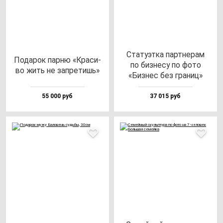
Ста­ту­эт­ка пар­тне­рам
Пода­рок пар­ню «Кра­си­
по биз­не­су по фо­то
во жить не зап­ре­тишь»
«Биз­нес без гра­ниц»
55 000 руб
37 015 руб