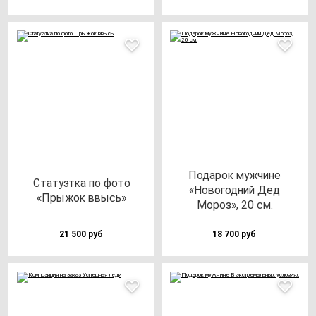
Пода­рок муж­чи­не
Ста­ту­эт­ка по фо­то
«Ново­год­ний Дед
«Пры­жок ввысь»
Мороз», 20 см.
21 500 руб
18 700 руб