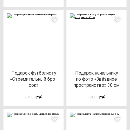
Пода­рок фут­бо­лис­ту
Пода­рок на­чаль­ни­ку
«Стре­ми­тель­ный бро­
по фо­то «Звёз­дное
сок»
прос­транс­тво» 30 см
30 500 руб
58 000 руб