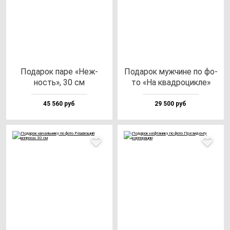
Пода­рок па­ре «Неж­
Пода­рок муж­чи­не по фо­
ность», 30 см
то «На квад­ро­цик­ле»
45 560 руб
29 500 руб