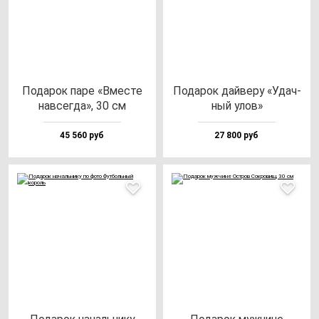
Пода­рок па­ре «Вмес­те
Пода­рок дай­ве­ру «Удач­
нав­сег­да», 30 см
ный улов»
45 560 руб
27 800 руб