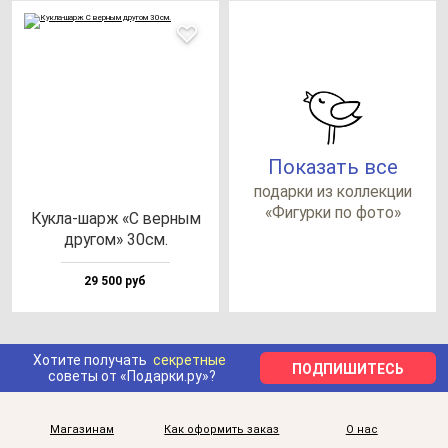
Показать все
по­дар­ки из кол­лек­ции
«Фигур­ки по фо­то»
Кук­ла-шарж «С вер­ным
дру­гом» 30см.
29 500 руб
Хотите получать
секретные
ПОДПИШИТЕСЬ
советы от «Подарки.ру»?
Магазинам
Как оформить заказ
О нас