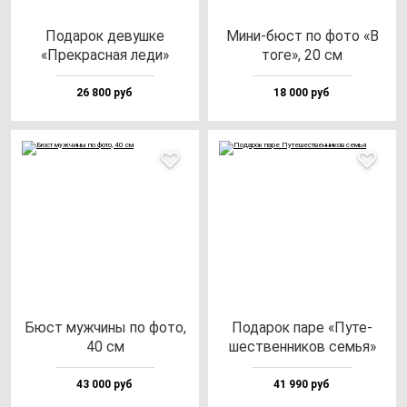
Пода­рок де­вуш­ке
Мини-бюст по фо­то «В
«Прек­рас­ная ле­ди»
то­ге», 20 см
26 800 руб
18 000 руб
Бюст муж­чи­ны по фо­то,
Пода­рок па­ре «Путе­
40 см
шес­твен­ни­ков семья»
43 000 руб
41 990 руб