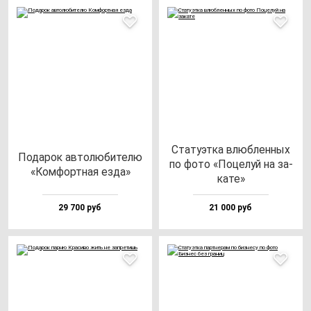
Ста­ту­эт­ка влюб­лен­ных
Пода­рок ав­то­лю­би­те­лю
по фо­то «Поце­луй на за­
«Ком­фор­тная ез­да»
ка­те»
29 700 руб
21 000 руб