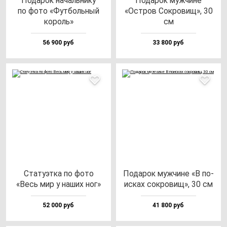
Пода­рок на­чаль­ни­ку
Пода­рок муж­чи­не
по фо­то «Фут­боль­ный
«Остров Сок­ро­вищ», 30
ко­роль»
см
56 900 руб
33 800 руб
Ста­ту­эт­ка по фо­то
Пода­рок муж­чи­не «В по­
«Весь мир у на­ших ног»
ис­ках сок­ро­вищ», 30 см
52 000 руб
41 800 руб