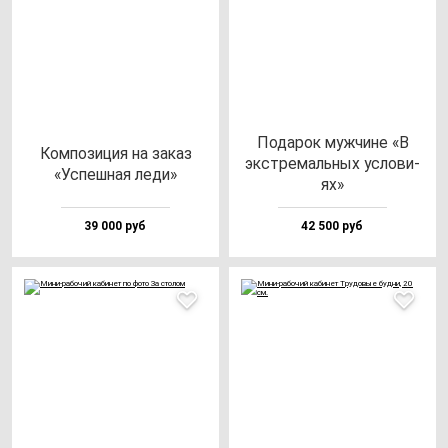
Пода­рок муж­чи­не «В
Ком­по­зи­ция на за­каз
экс­тре­маль­ных ус­ло­ви­
«Успеш­ная ле­ди»
ях»
39 000 руб
42 500 руб