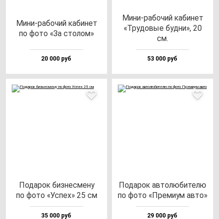
Мини-ра­бо­чий ка­би­нет
Мини-ра­бо­чий ка­би­нет
«Тру­до­вые буд­ни», 20
по фо­то «За сто­лом»
см.
20 000 руб
53 000 руб
Пода­рок биз­нес­ме­ну
Пода­рок ав­то­лю­би­те­лю
по фо­то «Успех» 25 см
по фо­то «Пре­ми­ум ав­то»
35 000 руб
29 000 руб