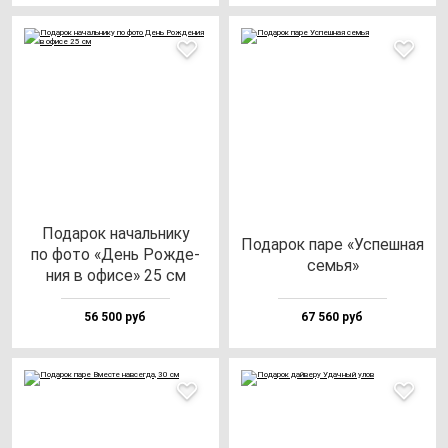
Пода­рок на­чаль­ни­ку
Пода­рок па­ре «Успеш­ная
по фо­то «День Рож­де­
семья»
ния в офи­се» 25 см
56 500 руб
67 560 руб