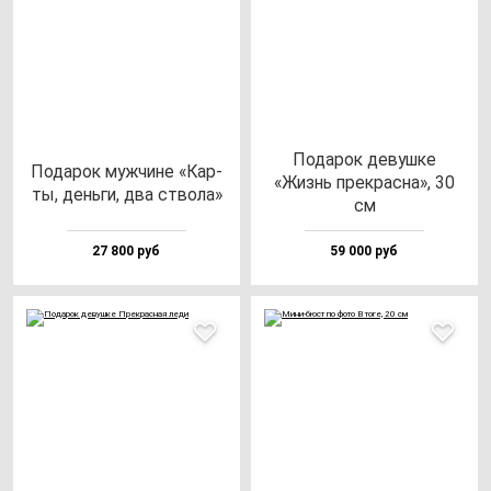
Пода­рок де­вуш­ке
Пода­рок муж­чи­не «Кар­
«Жизнь прек­рас­на», 30
ты, день­ги, два ство­ла»
см
27 800 руб
59 000 руб