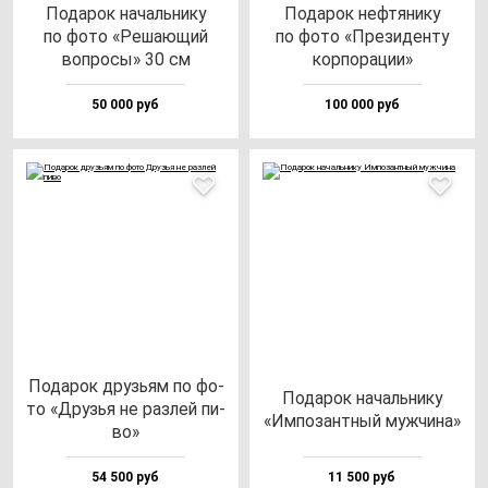
Пода­рок на­чаль­ни­ку
Пода­рок неф­тя­ни­ку
по фо­то «Реша­ющий
по фо­то «Пре­зи­ден­ту
воп­ро­сы» 30 см
кор­по­ра­ции»
50 000 руб
100 000 руб
Пода­рок друзь­ям по фо­
Пода­рок на­чаль­ни­ку
то «Друзья не раз­лей пи­
«Импо­зан­тный муж­чи­на»
во»
54 500 руб
11 500 руб