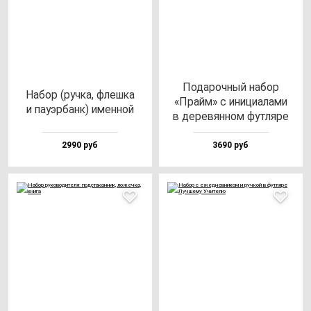
Пода­роч­ный на­бор
Набор (руч­ка, флеш­ка
«Прайм» с ини­ци­ала­ми
и па­уэр­банк) имен­ной
в де­ре­вян­ном фут­ля­ре
2990 руб
3690 руб