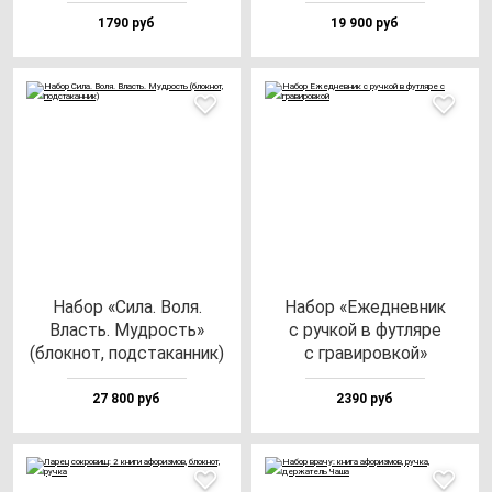
1790 руб
19 900 руб
Набор «Сила. Воля.
Набор «Ежед­нев­ник
Власть. Муд­рость»
с руч­кой в фут­ля­ре
(блок­нот, под­ста­кан­ник)
с гра­ви­ров­кой»
27 800 руб
2390 руб