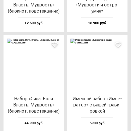
Власть. Муд­рость»
«Муд­рос­ти и ос­тро­
(блок­нот, под­ста­кан­ник)
умия»
12 600 руб
16 900 руб
Набор «Сила. Воля.
Имен­ной на­бор «Импе­
Власть. Муд­рость»
ра­тор» с ва­шей гра­ви­
(блок­нот, под­ста­кан­ник)
ров­кой
44 900 руб
6980 руб