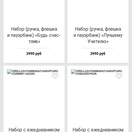
Набор (руч­ка, флеш­ка
Набор (руч­ка, флеш­ка
и па­уэр­банк) «Будь счас­
и па­уэр­банк) «Луч­ше­му
тлив»
Учи­те­лю»
2990 руб
2990 руб
Набор с ежед­нев­ни­ком
Набор с ежед­нев­ни­ком