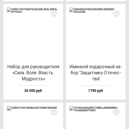
Набор для ру­ко­во­ди­те­ля
Имен­ной по­да­роч­ный на­
«Сила. Воля. Власть.
бор 'Защит­ни­ку Оте­чес­
Муд­рость»
тва'
26 500 руб
1790 руб