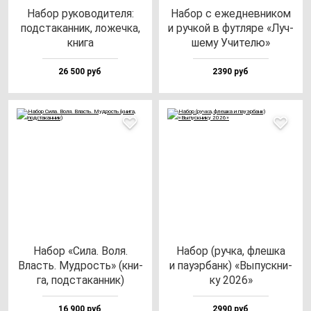
Набор ру­ко­во­ди­те­ля:
Набор с ежед­нев­ни­ком
под­ста­кан­ник, ло­жеч­ка,
и руч­кой в фут­ля­ре «Луч­
кни­га
ше­му Учи­те­лю»
26 500 руб
2390 руб
Набор «Сила. Воля.
Набор (руч­ка, флеш­ка
Власть. Муд­рость» (кни­
и па­уэр­банк) «Выпус­кни­
га, под­ста­кан­ник)
ку 2026»
16 900 руб
2990 руб