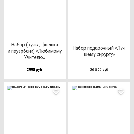
Набор (руч­ка, флеш­ка
Набор по­да­роч­ный «Луч­
и па­уэр­банк) «Люби­мо­му
ше­му хи­рур­гу»
Учи­те­лю»
2990 руб
26 500 руб