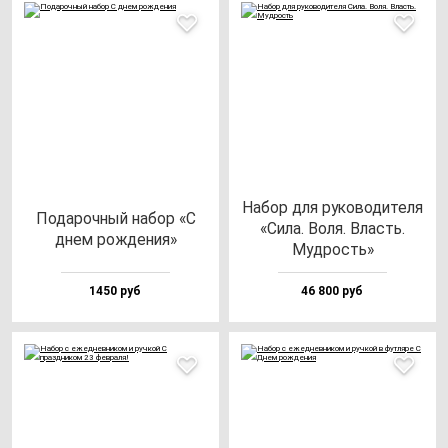
Набор для ру­ко­во­ди­те­ля
Пода­роч­ный на­бор «С
«Сила. Воля. Власть.
днем рож­де­ния»
Муд­рость»
1450 руб
46 800 руб