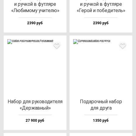
и руч­кой в фут­ля­ре
и руч­кой в фут­ля­ре
«Люби­мо­му учи­те­лю»
«Герой и по­бе­ди­тель»
2390 руб
2390 руб
Набор для ру­ко­во­ди­те­ля
Пода­роч­ный на­бор
«Дер­жав­ный»
для дру­га
27 900 руб
1350 руб