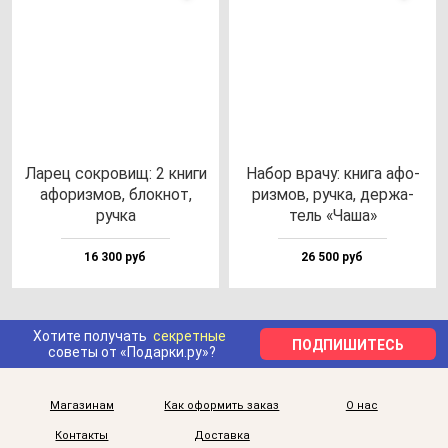
Ларец сок­ро­вищ: 2 кни­ги
Набор вра­чу: кни­га афо­
афо­риз­мов, блок­нот,
риз­мов, руч­ка, дер­жа­
руч­ка
тель «Чаша»
16 300 руб
26 500 руб
Хотите получать
секретные
ПОДПИШИТЕСЬ
советы от «Подарки.ру»?
Магазинам
Как оформить заказ
О нас
Контакты
Доставка