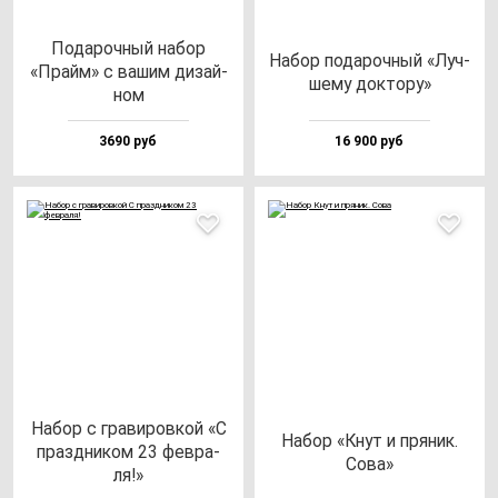
Пода­роч­ный на­бор
Набор по­да­роч­ный «Луч­
«Прайм» с ва­шим ди­зай­
ше­му док­то­ру»
ном
3690 руб
16 900 руб
Набор с гра­ви­ров­кой «С
Набор «Кнут и пря­ник.
праз­дни­ком 23 фев­ра­
Сова»
ля!»