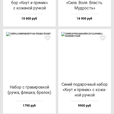
бор «Кнут и пря­ник»
«Сила. Воля. Власть.
с ко­жа­ной руч­кой
Муд­рость»
10 600 руб
16 900 руб
Синий по­да­роч­ный на­бор
Набор с гра­ви­ров­кой
«Кнут и пря­ник» с ко­жа­
(руч­ка, флеш­ка, бре­лок)
ной руч­кой
1790 руб
9900 руб