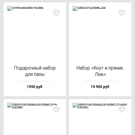
Пода­роч­ный на­бор
Набор «Кнут и пря­ник.
для па­пы
Лев»
1550 руб
19 900 руб