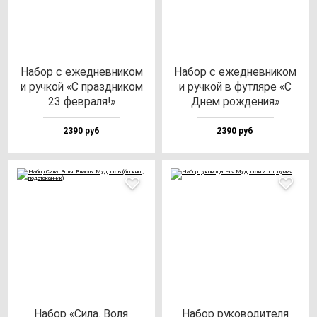
Набор с ежед­нев­ни­ком
Набор с ежед­нев­ни­ком
и руч­кой «С праз­дни­ком
и руч­кой в фут­ля­ре «С
23 фев­ра­ля!»
Днем рож­де­ния»
2390 руб
2390 руб
Набор «Сила. Воля.
Набор ру­ко­во­ди­те­ля