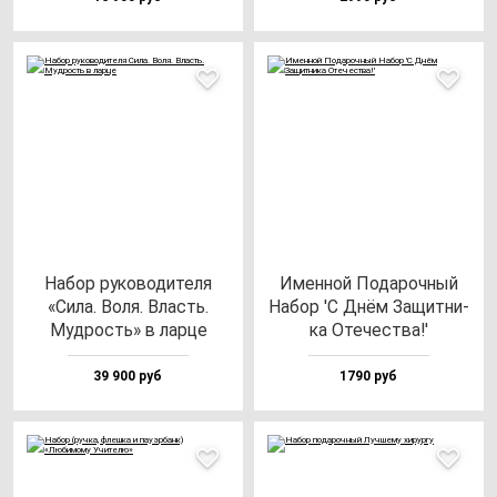
Набор ру­ко­во­ди­те­ля
Имен­ной Пода­роч­ный
«Сила. Воля. Власть.
Набор 'С Днём Защит­ни­
Муд­рость» в лар­це
ка Оте­чес­тва!'
39 900 руб
1790 руб