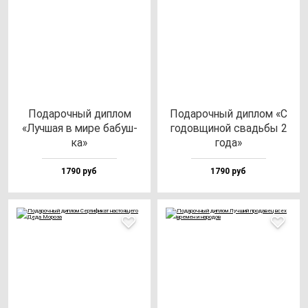
Пода­роч­ный дип­лом
Пода­роч­ный дип­лом «С
«Луч­шая в ми­ре ба­буш­
го­дов­щи­ной свадь­бы 2
ка»
го­да»
1790 руб
1790 руб