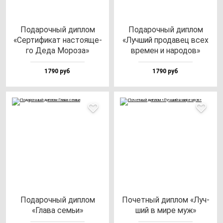
Пода­роч­ный дип­лом
Пода­роч­ный дип­лом
«Сер­ти­фи­кат нас­то­яще­
«Луч­ший про­да­вец всех
го Деда Моро­за»
вре­мен и на­ро­дов»
1790 руб
1790 руб
Пода­роч­ный дип­лом
Почет­ный дип­лом «Луч­
«Гла­ва семьи»
ший в ми­ре муж»