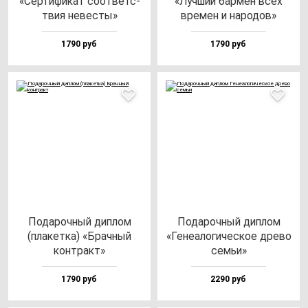
«Сер­ти­фи­кат со­от­ветс­
«Луч­ший бар­мен всех
твия не­вес­ты»
вре­мен и на­ро­дов»
1790 руб
1790 руб
Пода­роч­ный дип­лом
Пода­роч­ный дип­лом
(пла­кет­ка) «Брач­ный
«Гене­ало­ги­чес­кое дре­во
кон­тракт»
семьи»
1790 руб
2290 руб