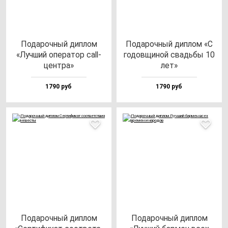
Пода­роч­ный дип­лом
Пода­роч­ный дип­лом «С
«Луч­ший опе­ра­тор call-
го­дов­щи­ной свадь­бы 10
цен­тра»
лет»
1790 руб
1790 руб
Пода­роч­ный дип­лом
Пода­роч­ный дип­лом