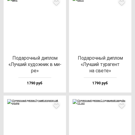
Пода­роч­ный дип­лом
Пода­роч­ный дип­лом
«Луч­ший ху­дож­ник в ми­
«Луч­ший ту­ра­гент
ре»
на све­те»
1790 руб
1790 руб