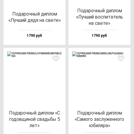
Пода­роч­ный дип­лом
Пода­роч­ный дип­лом
«Луч­ший вос­пи­та­тель
«Луч­ший дя­дя на све­те»
на све­те»
1790 руб
1790 руб
Пода­роч­ный дип­лом «С
Пода­роч­ный дип­лом
го­дов­щи­ной свадь­бы 5
«Само­го зас­лу­жен­но­го
лет»
юби­ля­ра»