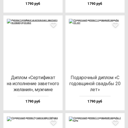
1790 руб
1790 руб
Дип­лом «Сер­ти­фи­кат
Пода­роч­ный дип­лом «С
на ис­пол­не­ние за­вет­но­го
го­дов­щи­ной свадь­бы 20
же­ла­ния», муж­чи­не
лет»
1790 руб
1790 руб