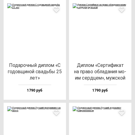
Пода­роч­ный дип­лом «С
Дип­лом «Сер­ти­фи­кат
го­дов­щи­ной свадь­бы 25
на пра­во об­ла­да­ния мо­
лет»
им сер­дцем», муж­ской
1790 руб
1790 руб