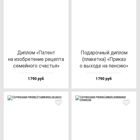
Дип­лом «Патент
Пода­роч­ный дип­лом
на изоб­ре­те­ние ре­цеп­та
(пла­кет­ка) «При­каз
се­мей­но­го счастья»
о вы­хо­де на пен­сию»
1790 руб
1790 руб