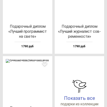
Пода­роч­ный дип­лом
Пода­роч­ный дип­лом
«Луч­ший прог­рам­мист
«Луч­ший жур­на­лист сов­
на све­те»
ре­мен­нос­ти»
1790 руб
1790 руб
Показать все
по­дар­ки из кол­лек­ции