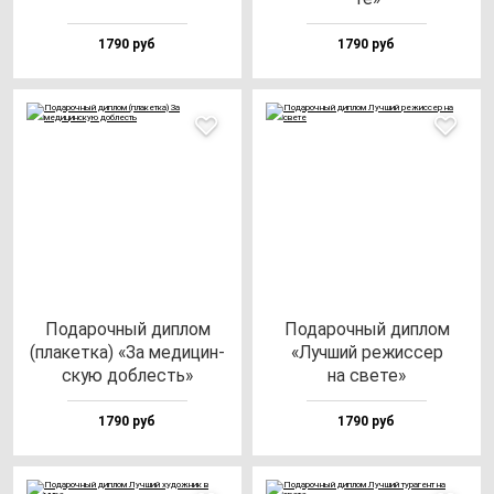
1790 руб
1790 руб
Пода­роч­ный дип­лом
Пода­роч­ный дип­лом
(пла­кет­ка) «За ме­ди­цин­
«Луч­ший ре­жис­сер
скую доб­лесть»
на све­те»
1790 руб
1790 руб