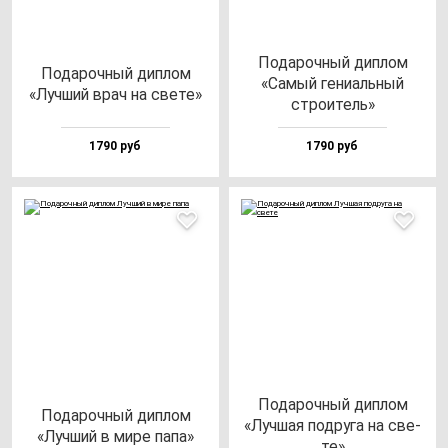
Пода­роч­ный дип­лом
Пода­роч­ный дип­лом
«Самый ге­ни­аль­ный
«Луч­ший врач на све­те»
стро­итель»
1790 руб
1790 руб
Пода­роч­ный дип­лом
Пода­роч­ный дип­лом
«Луч­шая под­ру­га на све­
«Луч­ший в ми­ре па­па»
те»