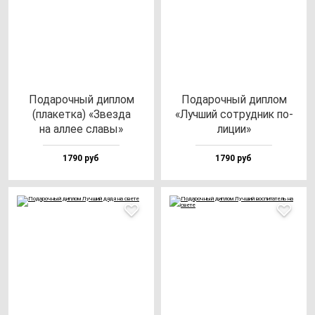
Пода­роч­ный дип­лом
Пода­роч­ный дип­лом
(пла­кет­ка) «Звез­да
«Луч­ший сот­руд­ник по­
на ал­лее сла­вы»
ли­ции»
1790 руб
1790 руб