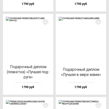
1790 руб
1790 руб
Пода­роч­ный дип­лом
Пода­роч­ный дип­лом
(пла­кет­ка) «Луч­шая под­
«Луч­шая в ми­ре ма­ма»
ру­га»
1790 руб
1790 руб