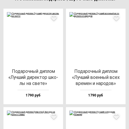
Пода­роч­ный дип­лом
Пода­роч­ный дип­лом
«Луч­ший ди­рек­тор шко­
«Луч­ший во­ен­ный всех
лы на све­те»
вре­мен и на­ро­дов»
1790 руб
1790 руб