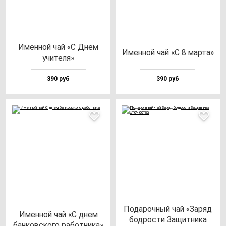
Имен­ной чай «С Днем
Имен­ной чай «С 8 мар­та»
учи­те­ля»
390 руб
390 руб
Пода­роч­ный чай «Заряд
Имен­ной чай «С днем
бод­рос­ти Защит­ни­ка
бан­ков­ско­го ра­бот­ни­ка»