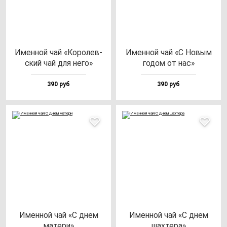
Имен­ной чай «Коро­лев­
Имен­ной чай «С Новым
ский чай для не­го»
го­дом от нас»
390 руб
390 руб
Имен­ной чай «С днем
Имен­ной чай «С днем
ма­те­ри»
шах­те­ра»