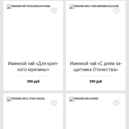
Имен­ной чай «Для креп­
Имен­ной чай «С днём за­
ко­го муж­чи­ны»
щит­ни­ка Оте­чес­тва»
390 руб
390 руб