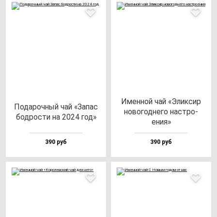
Имен­ной чай «Элик­сир
Пода­роч­ный чай «Запас
но­во­год­не­го нас­тро­
бод­рос­ти на 2024 год»
ения»
390 руб
390 руб