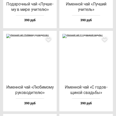
Пода­роч­ный чай «Луч­ше­
Имен­ной чай «Луч­ший
му в ми­ре учи­те­лю»
учи­тель»
390 руб
390 руб
Имен­ной чай «Люби­мо­му
Имен­ной чай «С го­дов­
ру­ко­во­ди­те­лю»
щи­ной свадь­бы»
390 руб
390 руб