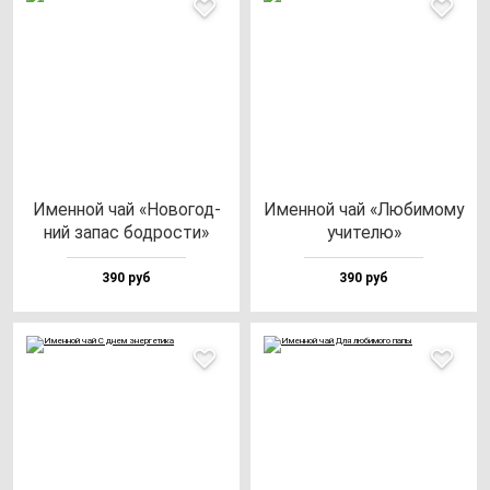
Имен­ной чай «Ново­год­
Имен­ной чай «Люби­мо­му
ний за­пас бод­рос­ти»
учи­те­лю»
390 руб
390 руб