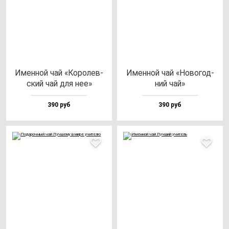
Имен­ной чай «Коро­лев­
Имен­ной чай «Ново­год­
ский чай для нее»
ний чай»
390 руб
390 руб