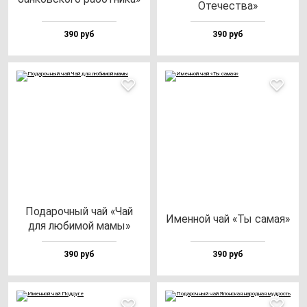
Оте­чес­тва»
390 руб
390 руб
Пода­роч­ный чай «Чай
Имен­ной чай «Ты са­мая»
для лю­би­мой ма­мы»
390 руб
390 руб