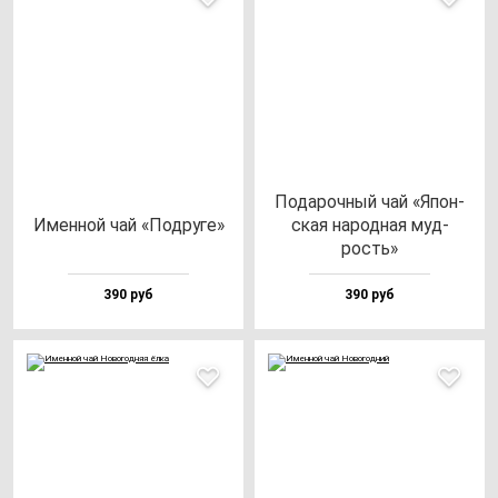
Пода­роч­ный чай «Япон­
Имен­ной чай «Под­ру­ге»
ская на­род­ная муд­
рость»
390 руб
390 руб