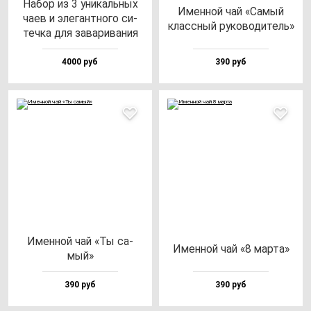
Набор из 3 уни­каль­ных
Имен­ной чай «Самый
ча­ев и эле­ган­тно­го си­
клас­сный ру­ко­во­ди­тель»
теч­ка для за­ва­ри­ва­ния
4000 руб
390 руб
Имен­ной чай «Ты са­
Имен­ной чай «8 мар­та»
мый»
390 руб
390 руб