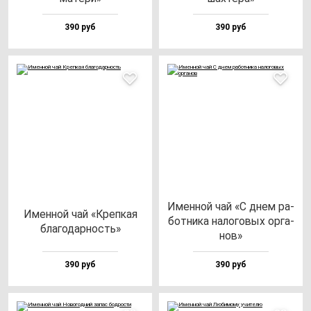
390 руб
390 руб
Имен­ной чай «С днем ра­
Имен­ной чай «Креп­кая
бот­ни­ка на­ло­го­вых ор­га­
бла­го­дар­ность»
нов»
390 руб
390 руб