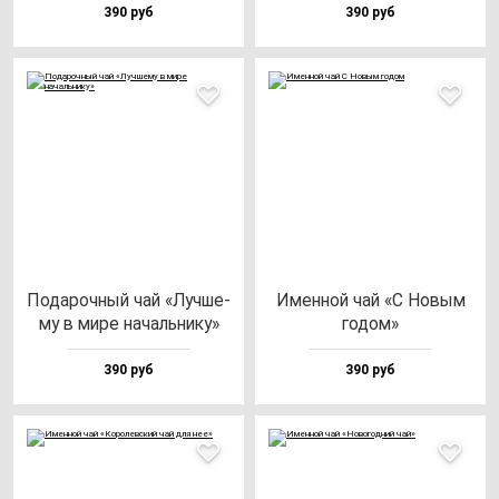
390 руб
390 руб
Пода­роч­ный чай «Луч­ше­
Имен­ной чай «С Новым
му в ми­ре на­чаль­ни­ку»
го­дом»
390 руб
390 руб