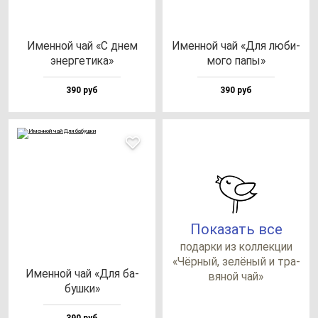
Имен­ной чай «С днем
Имен­ной чай «Для лю­би­
энер­ге­ти­ка»
мо­го па­пы»
390 руб
390 руб
Показать все
по­дар­ки из кол­лек­ции
«Чёр­ный, зе­лё­ный и тра­
Имен­ной чай «Для ба­
вя­ной чай»
буш­ки»