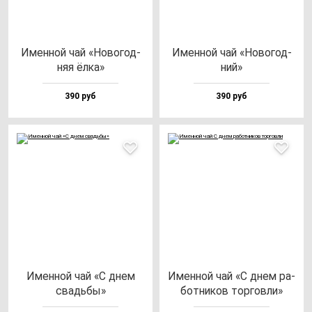
Имен­ной чай «Ново­год­
Имен­ной чай «Ново­год­
няя ёл­ка»
ний»
390 руб
390 руб
Имен­ной чай «С днем
Имен­ной чай «С днем ра­
свадь­бы»
бот­ни­ков тор­гов­ли»