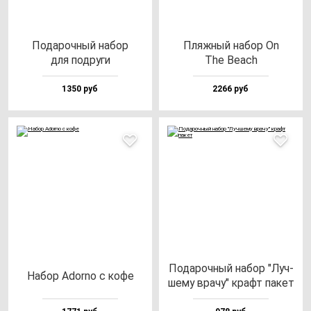
Пода­роч­ный на­бор
Пляж­ный на­бор On
для под­ру­ги
The Beach
1350 руб
2266 руб
Пода­роч­ный на­бор "Луч­
Набор Ador­no с ко­фе
ше­му вра­чу" крафт па­кет