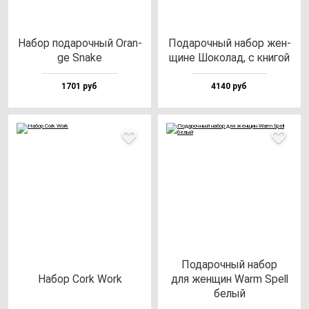
Набор по­да­роч­ный Oran­
Пода­роч­ный на­бор жен­
ge Sna­ke
щи­не Шоко­лад, с кни­гой
1701 руб
4140 руб
Пода­роч­ный на­бор
Набор Cork Work
для жен­щин Warm Spell
бе­лый