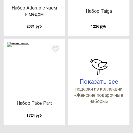
Набор Ador­no c ча­ем
Набор Taiga
и ме­дом
2031 руб
1226 руб
Показать все
по­дар­ки из кол­лек­ции
«Жен­ские по­да­роч­ные
на­бо­ры»
Набор Take Part
1724 руб