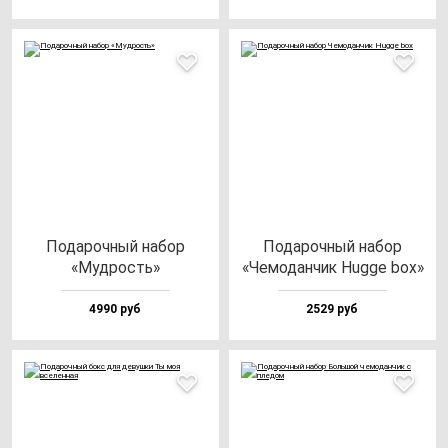
Пода­роч­ный на­бор
Пода­роч­ный на­бор
«Муд­рость»
«Чемо­дан­чик Hug­ge box»
4990 руб
2529 руб