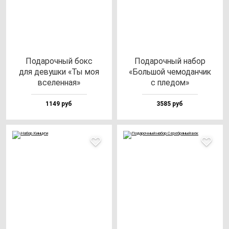
Пода­роч­ный бокс
Пода­роч­ный на­бор
для де­вуш­ки «Ты моя
«Боль­шой че­мо­дан­чик
все­лен­ная»
с пле­дом»
1149 руб
3585 руб