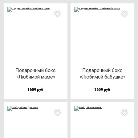
Пода­роч­ный бокс
Пода­роч­ный бокс
«Люби­мой ма­ме»
«Люби­мой ба­буш­ке»
1609 руб
1609 руб