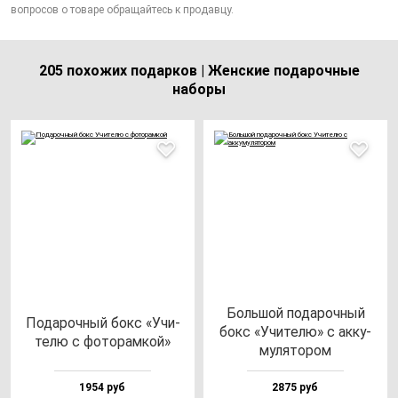
вопросов о товаре обращайтесь к продавцу.
205 похожих подарков | Женские подарочные
наборы
Боль­шой по­да­роч­ный
Пода­роч­ный бокс «Учи­
бокс «Учи­те­лю» с ак­ку­
те­лю с фо­то­рам­кой»
му­ля­то­ром
1954 руб
2875 руб