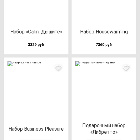
Набор «Calm. Дыши­те»
Набор House­war­ming
3329 руб
7360 руб
Пода­роч­ный на­бор
Набор Busi­ness Ple­asu­re
«Либ­рет­то»