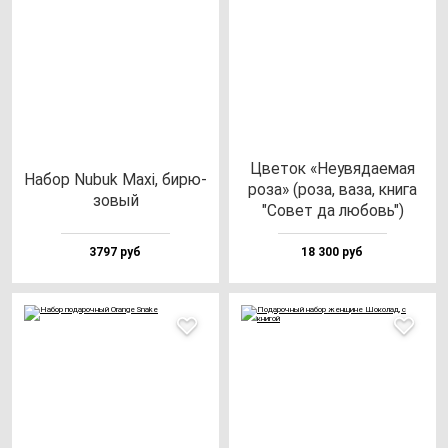
Цве­ток «Неувя­да­емая
Набор Nubuk Maxi, би­рю­
ро­за» (ро­за, ва­за, кни­га
зо­вый
"Совет да лю­бовь")
3797 руб
18 300 руб