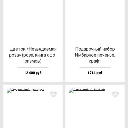
Цве­ток «Неувя­да­емая
Пода­роч­ный на­бор
ро­за» (ро­за, кни­га афо­
Имбир­ное пе­ченье,
риз­мов)
крафт
12 400 руб
1714 руб