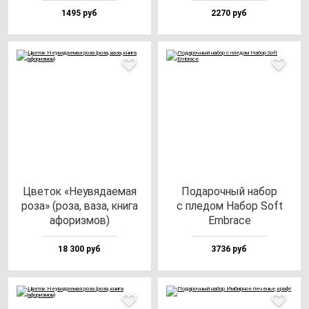
1495 руб
2270 руб
Цве­ток «Неувя­да­емая
Пода­роч­ный на­бор
ро­за» (ро­за, ва­за, кни­га
с пле­дом Набор Soft
афо­риз­мов)
Embra­ce
18 300 руб
3736 руб