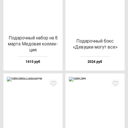
Пода­роч­ный на­бор на 8
Пода­роч­ный бокс
мар­та Медо­вая кол­лек­
«Девуш­ки мо­гут все»
ция
1610 руб
2024 руб