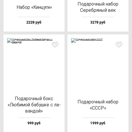
Пода­роч­ный на­бор
Набор «Кин­цу­ги»
Сереб­ря­ный век
2228 руб
3278 руб
Пода­роч­ный бокс
Пода­роч­ный на­бор
«Люби­мой ба­буш­ке с ла­
«СССР»
ван­дой»
999 руб
1999 руб