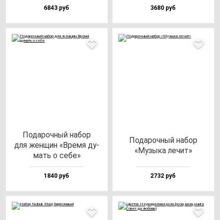
6843 руб
3680 руб
Пода­роч­ный на­бор
Пода­роч­ный на­бор
для жен­щин «Вре­мя ду­
«Музы­ка ле­чит»
мать о се­бе»
1840 руб
2732 руб