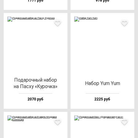
1771 руб
978 руб
Пода­роч­ный на­бор
Набор Yum Yum
на Пас­ху «Куроч­ка»
2070 руб
2225 руб